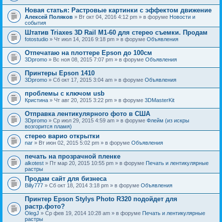
Новая статья: Растровые картинки с эффектом движение
Алексей Поляков
» Вт окт 04, 2016 4:12 pm » в форуме
Новости и
события
Штатив Triaxes 3D Rail M1-60 для стерео съемки. Продам
fotostudio
» Чт июл 14, 2016 9:18 pm » в форуме
Объявления
Отпечатаю на плоттере Epson до 100см
3Dpromo
» Вс ноя 08, 2015 7:07 pm » в форуме
Объявления
Принтеры Epson 1410
3Dpromo
» Сб окт 17, 2015 3:04 am » в форуме
Объявления
проблемы с ключом usb
Кристина
» Чт авг 20, 2015 3:22 pm » в форуме
3DMasterKit
Отправка лентикулярного фото в США
3Dpromo
» Ср июл 29, 2015 4:59 am » в форуме
Флейм (из искры
возгорится пламя)
стерео варио открытки
nar
» Вт июн 02, 2015 5:02 pm » в форуме
Объявления
печать на прозрачной пленке
alkotest
» Пт мар 20, 2015 10:55 pm » в форуме
Печать и лентикулярные
растры
Продам сайт для бизнеса
Billy777
» Сб окт 18, 2014 3:18 pm » в форуме
Объявления
Принтер Epson Stylys Photo R320 подойдет для
растр.фото?
OlegJ
» Ср фев 19, 2014 10:28 am » в форуме
Печать и лентикулярные
растры