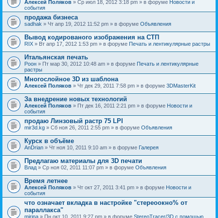
Алексей Поляков
» Ср июл 18, 2012 3:18 pm » в форуме
Новости и
события
продажа бизнеса
sadhak
» Чт апр 19, 2012 11:52 pm » в форуме
Объявления
Вывод кодированого изображения на СТП
RIX
» Вт апр 17, 2012 1:53 pm » в форуме
Печать и лентикулярные растры
Итальянская печать
Pоон
» Пт мар 30, 2012 10:48 am » в форуме
Печать и лентикулярные
растры
Многослойное 3D из шаблона
Алексей Поляков
» Чт дек 29, 2011 7:58 pm » в форуме
3DMasterKit
За внедрение новых технологий
Алексей Поляков
» Пт дек 16, 2011 2:21 pm » в форуме
Новости и
события
продаю Линзовый растр 75 LPI
mir3d.kg
» Сб ноя 26, 2011 2:55 pm » в форуме
Объявления
Курск в объёме
AnDrian
» Чт ноя 10, 2011 9:10 am » в форуме
Галерея
Предлагаю материалы для 3D печати
Влад
» Ср ноя 02, 2011 11:07 pm » в форуме
Объявления
Время летнее
Алексей Поляков
» Чт окт 27, 2011 3:41 pm » в форуме
Новости и
события
что означает вкладка в настройке "стереоокно% от
параллакса"
mirina
» Пн окт 10, 2011 9:27 pm » в форуме
StereoTracer/3D с помощью