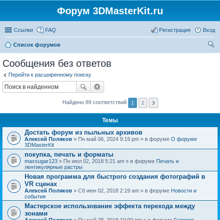
Форум 3DMasterKit.ru
Ссылки
FAQ
Регистрация
Вход
Список форумов
ои
Сообщения без ответов
ск
Перейти к расширенному поиску
Найдено 89 соответствий
1
2
Темы
Достать форум из пыльных архивов
Алексей Поляков
» Пн май 06, 2024 9:19 pm » в форуме
О форуме
3DMasterKit
покупка, печать и форматы
maxsugar123
» Пн июл 02, 2018 5:21 am » в форуме
Печать и
лентикулярные растры
Новая программа для быстрого создания фотографий в
VR сценах
Алексей Поляков
» Сб июн 02, 2018 2:19 am » в форуме
Новости и
события
Мастерское использование эффекта перехода между
зонами
Алексей Поляков
» Пн май 28, 2018 10:00 pm » в форуме
Галерея