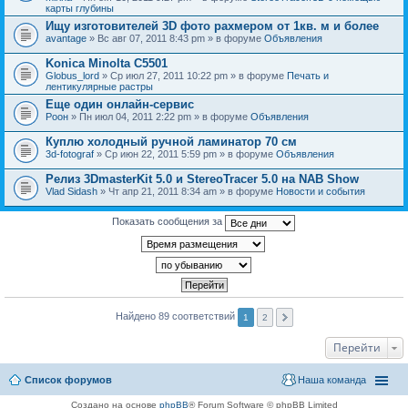
карты глубины
Ищу изготовителей 3D фото рахмером от 1кв. м и более
avantage
» Вс авг 07, 2011 8:43 pm » в форуме
Объявления
Konica Minolta C5501
Globus_lord
» Ср июл 27, 2011 10:22 pm » в форуме
Печать и
лентикулярные растры
Еще один онлайн-сервис
Pоон
» Пн июл 04, 2011 2:22 pm » в форуме
Объявления
Куплю холодный ручной ламинатор 70 см
3d-fotograf
» Ср июн 22, 2011 5:59 pm » в форуме
Объявления
Релиз 3DmasterKit 5.0 и StereoTracer 5.0 на NAB Show
Vlad Sidash
» Чт апр 21, 2011 8:34 am » в форуме
Новости и события
Показать сообщения за
Найдено 89 соответствий
1
2
Перейти
Список форумов
Наша команда
Создано на основе
phpBB
® Forum Software © phpBB Limited