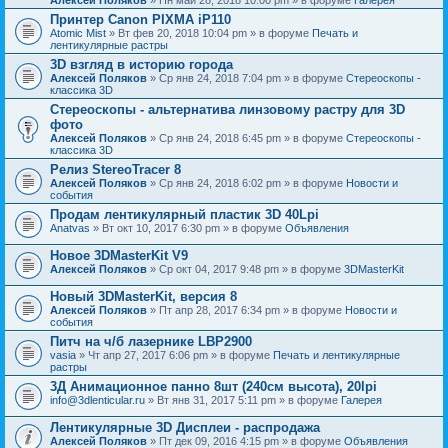
Принтер Canon PIXMA iP110
Atomic Mist
» Вт фев 20, 2018 10:04 pm » в форуме
Печать и
лентикулярные растры
3D взгляд в историю города
Алексей Поляков
» Ср янв 24, 2018 7:04 pm » в форуме
Стереоскопы -
классика 3D
Стереоскопы - альтернатива линзовому растру для 3D
фото
Алексей Поляков
» Ср янв 24, 2018 6:45 pm » в форуме
Стереоскопы -
классика 3D
Релиз StereoTracer 8
Алексей Поляков
» Ср янв 24, 2018 6:02 pm » в форуме
Новости и
события
Продам лентикулярный пластик 3D 40Lpi
Anatvas
» Вт окт 10, 2017 6:30 pm » в форуме
Объявления
Новое 3DMasterKit V9
Алексей Поляков
» Ср окт 04, 2017 9:48 pm » в форуме
3DMasterKit
Новый 3DMasterKit, версия 8
Алексей Поляков
» Пт апр 28, 2017 6:34 pm » в форуме
Новости и
события
Питч на ч/б лазернике LBP2900
vasia
» Чт апр 27, 2017 6:06 pm » в форуме
Печать и лентикулярные
растры
3Д Анимационное панно 8шт (240см высота), 20lpi
info@3dlenticular.ru
» Вт янв 31, 2017 5:11 pm » в форуме
Галерея
Лентикулярные 3D Дисплеи - распродажа
Алексей Поляков
» Пт дек 09, 2016 4:15 pm » в форуме
Объявления