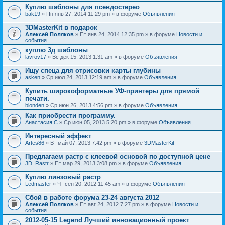
Куплю шаблоны для псевдостерео
bak19
» Пн янв 27, 2014 11:29 pm » в форуме
Объявления
3DMasterKit в подарок
Алексей Поляков
» Пт янв 24, 2014 12:35 pm » в форуме
Новости и
события
куплю 3д шаблоны
lavrov17
» Вс дек 15, 2013 1:31 am » в форуме
Объявления
Ищу спеца для отрисовки карты глубины
asken
» Ср июл 24, 2013 12:19 am » в форуме
Объявления
Купить широкоформатные УФ-принтеры для прямой
печати.
blonden
» Ср июн 26, 2013 4:56 pm » в форуме
Объявления
Как приобрести программу.
Анастасия С
» Ср июн 05, 2013 5:20 pm » в форуме
Объявления
Интересный эффект
Artes86
» Вт май 07, 2013 7:42 pm » в форуме
3DMasterKit
Предлагаем растр с клеевой основой по доступной цене
3D_Rastr
» Пт мар 29, 2013 3:08 pm » в форуме
Объявления
Куплю линзовый растр
Ledmaster
» Чт сен 20, 2012 11:45 am » в форуме
Объявления
Сбой в работе форума 23-24 августа 2012
Алексей Поляков
» Пт авг 24, 2012 7:27 pm » в форуме
Новости и
события
2012-05-15 Legend Лучший инновационный проект