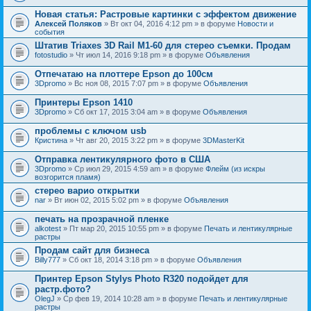
Новая статья: Растровые картинки с эффектом движение
Алексей Поляков
» Вт окт 04, 2016 4:12 pm » в форуме
Новости и
события
Штатив Triaxes 3D Rail M1-60 для стерео съемки. Продам
fotostudio
» Чт июл 14, 2016 9:18 pm » в форуме
Объявления
Отпечатаю на плоттере Epson до 100см
3Dpromo
» Вс ноя 08, 2015 7:07 pm » в форуме
Объявления
Принтеры Epson 1410
3Dpromo
» Сб окт 17, 2015 3:04 am » в форуме
Объявления
проблемы с ключом usb
Кристина
» Чт авг 20, 2015 3:22 pm » в форуме
3DMasterKit
Отправка лентикулярного фото в США
3Dpromo
» Ср июл 29, 2015 4:59 am » в форуме
Флейм (из искры
возгорится пламя)
стерео варио открытки
nar
» Вт июн 02, 2015 5:02 pm » в форуме
Объявления
печать на прозрачной пленке
alkotest
» Пт мар 20, 2015 10:55 pm » в форуме
Печать и лентикулярные
растры
Продам сайт для бизнеса
Billy777
» Сб окт 18, 2014 3:18 pm » в форуме
Объявления
Принтер Epson Stylys Photo R320 подойдет для
растр.фото?
OlegJ
» Ср фев 19, 2014 10:28 am » в форуме
Печать и лентикулярные
растры