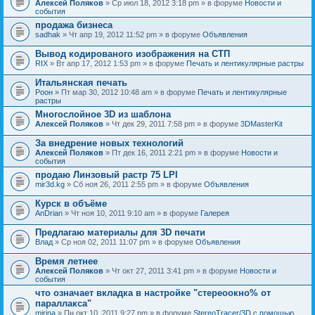
Алексей Поляков
» Ср июл 18, 2012 3:18 pm » в форуме
Новости и
события
продажа бизнеса
sadhak
» Чт апр 19, 2012 11:52 pm » в форуме
Объявления
Вывод кодированого изображения на СТП
RIX
» Вт апр 17, 2012 1:53 pm » в форуме
Печать и лентикулярные растры
Итальянская печать
Pоон
» Пт мар 30, 2012 10:48 am » в форуме
Печать и лентикулярные
растры
Многослойное 3D из шаблона
Алексей Поляков
» Чт дек 29, 2011 7:58 pm » в форуме
3DMasterKit
За внедрение новых технологий
Алексей Поляков
» Пт дек 16, 2011 2:21 pm » в форуме
Новости и
события
продаю Линзовый растр 75 LPI
mir3d.kg
» Сб ноя 26, 2011 2:55 pm » в форуме
Объявления
Курск в объёме
AnDrian
» Чт ноя 10, 2011 9:10 am » в форуме
Галерея
Предлагаю материалы для 3D печати
Влад
» Ср ноя 02, 2011 11:07 pm » в форуме
Объявления
Время летнее
Алексей Поляков
» Чт окт 27, 2011 3:41 pm » в форуме
Новости и
события
что означает вкладка в настройке "стереоокно% от
параллакса"
mirina
» Пн окт 10, 2011 9:27 pm » в форуме
StereoTracer/3D с помощью