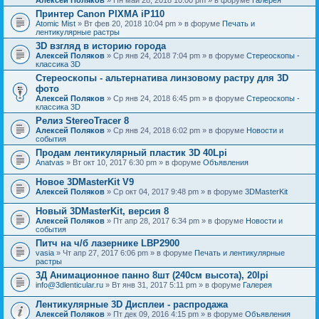
Принтер Canon PIXMA iP110
Atomic Mist
» Вт фев 20, 2018 10:04 pm » в форуме
Печать и
лентикулярные растры
3D взгляд в историю города
Алексей Поляков
» Ср янв 24, 2018 7:04 pm » в форуме
Стереоскопы -
классика 3D
Стереоскопы - альтернатива линзовому растру для 3D
фото
Алексей Поляков
» Ср янв 24, 2018 6:45 pm » в форуме
Стереоскопы -
классика 3D
Релиз StereoTracer 8
Алексей Поляков
» Ср янв 24, 2018 6:02 pm » в форуме
Новости и
события
Продам лентикулярный пластик 3D 40Lpi
Anatvas
» Вт окт 10, 2017 6:30 pm » в форуме
Объявления
Новое 3DMasterKit V9
Алексей Поляков
» Ср окт 04, 2017 9:48 pm » в форуме
3DMasterKit
Новый 3DMasterKit, версия 8
Алексей Поляков
» Пт апр 28, 2017 6:34 pm » в форуме
Новости и
события
Питч на ч/б лазернике LBP2900
vasia
» Чт апр 27, 2017 6:06 pm » в форуме
Печать и лентикулярные
растры
3Д Анимационное панно 8шт (240см высота), 20lpi
info@3dlenticular.ru
» Вт янв 31, 2017 5:11 pm » в форуме
Галерея
Лентикулярные 3D Дисплеи - распродажа
Алексей Поляков
» Пт дек 09, 2016 4:15 pm » в форуме
Объявления