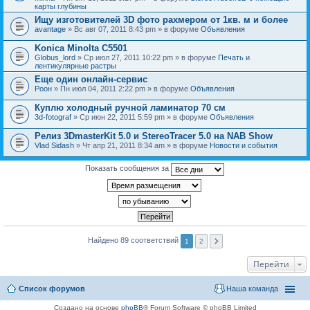
карты глубины
Ищу изготовителей 3D фото рахмером от 1кв. м и более
avantage
» Вс авг 07, 2011 8:43 pm » в форуме
Объявления
Konica Minolta C5501
Globus_lord
» Ср июл 27, 2011 10:22 pm » в форуме
Печать и
лентикулярные растры
Еще один онлайн-сервис
Pоон
» Пн июл 04, 2011 2:22 pm » в форуме
Объявления
Куплю холодный ручной ламинатор 70 см
3d-fotograf
» Ср июн 22, 2011 5:59 pm » в форуме
Объявления
Релиз 3DmasterKit 5.0 и StereoTracer 5.0 на NAB Show
Vlad Sidash
» Чт апр 21, 2011 8:34 am » в форуме
Новости и события
Показать сообщения за
Найдено 89 соответствий
1
2
Перейти
Список форумов
Наша команда
Создано на основе
phpBB
® Forum Software © phpBB Limited