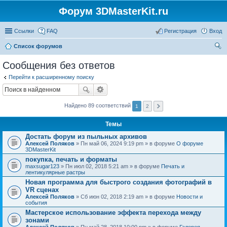
Форум 3DMasterKit.ru
Ссылки
FAQ
Регистрация
Вход
Список форумов
ои
Сообщения без ответов
ск
Перейти к расширенному поиску
Найдено 89 соответствий
1
2
Темы
Достать форум из пыльных архивов
Алексей Поляков
» Пн май 06, 2024 9:19 pm » в форуме
О форуме
3DMasterKit
покупка, печать и форматы
maxsugar123
» Пн июл 02, 2018 5:21 am » в форуме
Печать и
лентикулярные растры
Новая программа для быстрого создания фотографий в
VR сценах
Алексей Поляков
» Сб июн 02, 2018 2:19 am » в форуме
Новости и
события
Мастерское использование эффекта перехода между
зонами
Алексей Поляков
» Пн май 28, 2018 10:00 pm » в форуме
Галерея