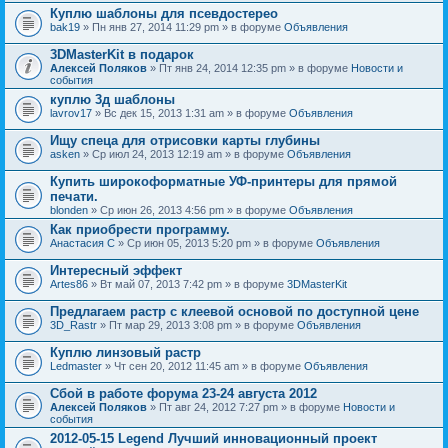
Куплю шаблоны для псевдостерео
bak19
» Пн янв 27, 2014 11:29 pm » в форуме
Объявления
3DMasterKit в подарок
Алексей Поляков
» Пт янв 24, 2014 12:35 pm » в форуме
Новости и
события
куплю 3д шаблоны
lavrov17
» Вс дек 15, 2013 1:31 am » в форуме
Объявления
Ищу спеца для отрисовки карты глубины
asken
» Ср июл 24, 2013 12:19 am » в форуме
Объявления
Купить широкоформатные УФ-принтеры для прямой
печати.
blonden
» Ср июн 26, 2013 4:56 pm » в форуме
Объявления
Как приобрести программу.
Анастасия С
» Ср июн 05, 2013 5:20 pm » в форуме
Объявления
Интересный эффект
Artes86
» Вт май 07, 2013 7:42 pm » в форуме
3DMasterKit
Предлагаем растр с клеевой основой по доступной цене
3D_Rastr
» Пт мар 29, 2013 3:08 pm » в форуме
Объявления
Куплю линзовый растр
Ledmaster
» Чт сен 20, 2012 11:45 am » в форуме
Объявления
Сбой в работе форума 23-24 августа 2012
Алексей Поляков
» Пт авг 24, 2012 7:27 pm » в форуме
Новости и
события
2012-05-15 Legend Лучший инновационный проект