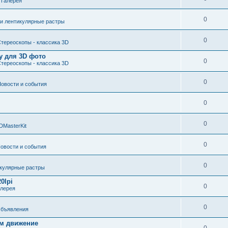
е
Галерея
0
 и лентикулярные растры
0
тереоскопы - классика 3D
у для 3D фото
0
тереоскопы - классика 3D
0
овости и события
0
0
DMasterKit
0
овости и события
0
икулярные растры
0lpi
0
алерея
0
бъявления
ом движение