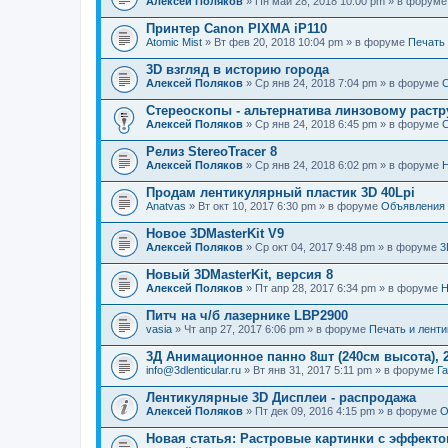
Алексей Поляков
» Пн май 28, 2018 10:00 pm » в форум
Принтер Canon PIXMA iP110
Atomic Mist
» Вт фев 20, 2018 10:04 pm » в форуме
Печать
3D взгляд в историю города
Алексей Поляков
» Ср янв 24, 2018 7:04 pm » в форуме
С
Стереоскопы - альтернатива линзовому растр
Алексей Поляков
» Ср янв 24, 2018 6:45 pm » в форуме
С
Релиз StereoTracer 8
Алексей Поляков
» Ср янв 24, 2018 6:02 pm » в форуме
Н
Продам лентикулярный пластик 3D 40Lpi
Anatvas
» Вт окт 10, 2017 6:30 pm » в форуме
Объявления
Новое 3DMasterKit V9
Алексей Поляков
» Ср окт 04, 2017 9:48 pm » в форуме
3
Новый 3DMasterKit, версия 8
Алексей Поляков
» Пт апр 28, 2017 6:34 pm » в форуме
Н
Питч на ч/б лазернике LBP2900
vasia
» Чт апр 27, 2017 6:06 pm » в форуме
Печать и лент
3Д Анимационное панно 8шт (240см высота), 2
info@3dlenticular.ru
» Вт янв 31, 2017 5:11 pm » в форуме
Г
Лентикулярные 3D Дисплеи - распродажа
Алексей Поляков
» Пт дек 09, 2016 4:15 pm » в форуме
О
Новая статья: Растровые картинки с эффект