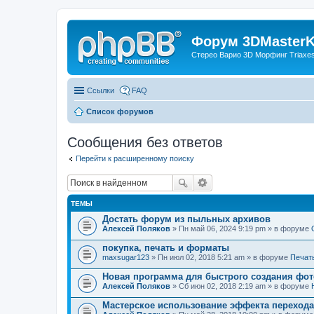
Форум 3DMasterKi
Стерео Варио 3D Морфинг Triaxes 
Ссылки
FAQ
Список форумов
Сообщения без ответов
Перейти к расширенному поиску
ТЕМЫ
Достать форум из пыльных архивов
Алексей Поляков
» Пн май 06, 2024 9:19 pm » в форуме
покупка, печать и форматы
maxsugar123
» Пн июл 02, 2018 5:21 am » в форуме
Печат
Новая программа для быстрого создания фот
Алексей Поляков
» Сб июн 02, 2018 2:19 am » в форуме
Мастерское использование эффекта переход