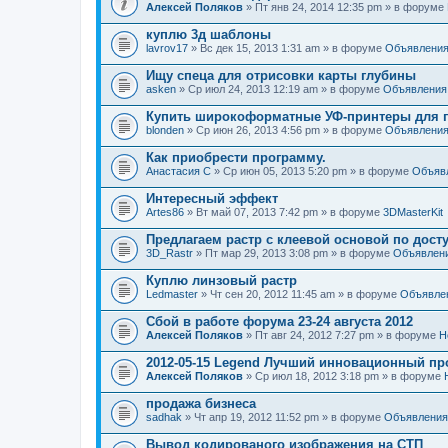
Алексей Поляков
» Пт янв 24, 2014 12:35 pm » в форуме
куплю 3д шаблоны
lavrov17
» Вс дек 15, 2013 1:31 am » в форуме
Объявлени
Ищу спеца для отрисовки карты глубины
asken
» Ср июл 24, 2013 12:19 am » в форуме
Объявления
Купить широкоформатные УФ-принтеры для п
blonden
» Ср июн 26, 2013 4:56 pm » в форуме
Объявлени
Как приобрести программу.
Анастасия С
» Ср июн 05, 2013 5:20 pm » в форуме
Объяв
Интересный эффект
Artes86
» Вт май 07, 2013 7:42 pm » в форуме
3DMasterKit
Предлагаем растр с клеевой основой по дост
3D_Rastr
» Пт мар 29, 2013 3:08 pm » в форуме
Объявлен
Куплю линзовый растр
Ledmaster
» Чт сен 20, 2012 11:45 am » в форуме
Объявле
Сбой в работе форума 23-24 августа 2012
Алексей Поляков
» Пт авг 24, 2012 7:27 pm » в форуме
Н
2012-05-15 Legend Лучший инновационный пр
Алексей Поляков
» Ср июл 18, 2012 3:18 pm » в форуме
продажа бизнеса
sadhak
» Чт апр 19, 2012 11:52 pm » в форуме
Объявления
Вывод кодированого изображения на СТП