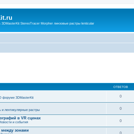
t.ru
3DMasterKit StereoTracer Morpher линзовые растры lenticular
ОТВЕТОВ
0
О форуме 3DMasterKit
0
ь и лентикулярные растры
ографий в VR сценах
0
Новости и события
а между зонами
0