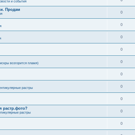
0
овости и события
ки. Продам
0
ия
0
я
0
я
0
0
искры возгорится пламя)
0
0
ентикулярные растры
0
я растр.фото?
0
нтикулярные растры
0