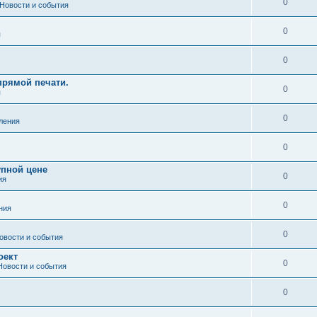
0
Новости и события
0
я
0
рямой печати.
0
я
0
ления
0
упной цене
0
ия
0
ния
0
овости и события
оект
0
Новости и события
0