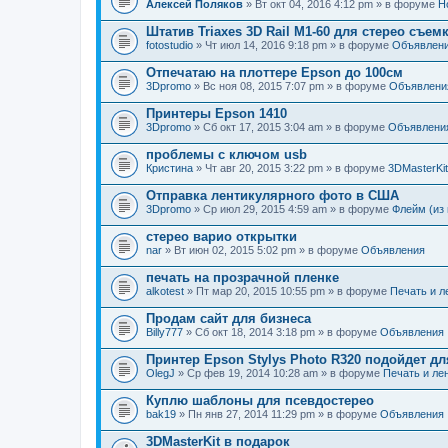
Алексей Поляков
» Вт окт 04, 2016 4:12 pm » в форуме
Н
Штатив Triaxes 3D Rail M1-60 для стерео съем
fotostudio
» Чт июл 14, 2016 9:18 pm » в форуме
Объявлен
Отпечатаю на плоттере Epson до 100см
3Dpromo
» Вс ноя 08, 2015 7:07 pm » в форуме
Объявлени
Принтеры Epson 1410
3Dpromo
» Сб окт 17, 2015 3:04 am » в форуме
Объявлени
проблемы с ключом usb
Кристина
» Чт авг 20, 2015 3:22 pm » в форуме
3DMasterKit
Отправка лентикулярного фото в США
3Dpromo
» Ср июл 29, 2015 4:59 am » в форуме
Флейм (из 
стерео варио открытки
nar
» Вт июн 02, 2015 5:02 pm » в форуме
Объявления
печать на прозрачной пленке
alkotest
» Пт мар 20, 2015 10:55 pm » в форуме
Печать и л
Продам сайт для бизнеса
Billy777
» Сб окт 18, 2014 3:18 pm » в форуме
Объявления
Принтер Epson Stylys Photo R320 подойдет дл
OlegJ
» Ср фев 19, 2014 10:28 am » в форуме
Печать и ле
Куплю шаблоны для псевдостерео
bak19
» Пн янв 27, 2014 11:29 pm » в форуме
Объявления
3DMasterKit в подарок