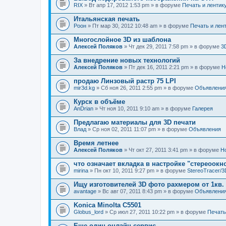
RIX
» Вт апр 17, 2012 1:53 pm » в форуме
Печать и лентик
Итальянская печать
Pоон
» Пт мар 30, 2012 10:48 am » в форуме
Печать и лен
Многослойное 3D из шаблона
Алексей Поляков
» Чт дек 29, 2011 7:58 pm » в форуме
3
За внедрение новых технологий
Алексей Поляков
» Пт дек 16, 2011 2:21 pm » в форуме
Н
продаю Линзовый растр 75 LPI
mir3d.kg
» Сб ноя 26, 2011 2:55 pm » в форуме
Объявлени
Курск в объёме
AnDrian
» Чт ноя 10, 2011 9:10 am » в форуме
Галерея
Предлагаю материалы для 3D печати
Влад
» Ср ноя 02, 2011 11:07 pm » в форуме
Объявления
Время летнее
Алексей Поляков
» Чт окт 27, 2011 3:41 pm » в форуме
Н
что означает вкладка в настройке "стереоокн
mirina
» Пн окт 10, 2011 9:27 pm » в форуме
StereoTracer/
Ищу изготовителей 3D фото рахмером от 1кв.
avantage
» Вс авг 07, 2011 8:43 pm » в форуме
Объявлени
Konica Minolta C5501
Globus_lord
» Ср июл 27, 2011 10:22 pm » в форуме
Печать
Еще один онлайн-сервис