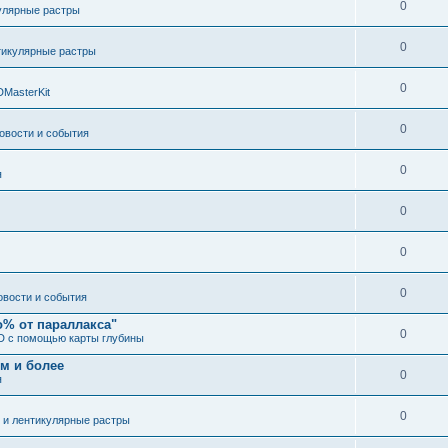
0
улярные растры
0
тикулярные растры
0
DMasterKit
0
овости и события
0
я
0
0
0
овости и события
о% от параллакса"
0
3D с помощью карты глубины
 м и более
0
я
0
 и лентикулярные растры