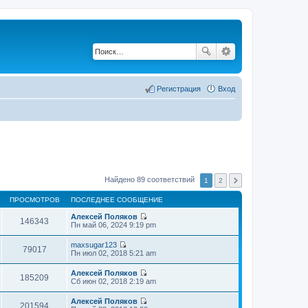
Регистрация
Вход
Найдено 89 соответствий
1
2
ПРОСМОТРОВ
ПОСЛЕДНЕЕ СООБЩЕНИЕ
Алексей Поляков
146343
П
Пн май 06, 2024 9:19 pm
е
р
maxsugar123
е
79017
П
Пн июл 02, 2018 5:21 am
й
е
т
р
Алексей Поляков
и
е
185209
П
Сб июн 02, 2018 2:19 am
к
й
е
п
т
р
о
Алексей Поляков
и
е
201594
с