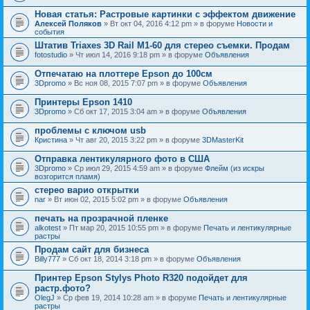
Новая статья: Растровые картинки с эффектом движение
Алексей Поляков
» Вт окт 04, 2016 4:12 pm » в форуме
Новости и
события
Штатив Triaxes 3D Rail M1-60 для стерео съемки. Продам
fotostudio
» Чт июл 14, 2016 9:18 pm » в форуме
Объявления
Отпечатаю на плоттере Epson до 100см
3Dpromo
» Вс ноя 08, 2015 7:07 pm » в форуме
Объявления
Принтеры Epson 1410
3Dpromo
» Сб окт 17, 2015 3:04 am » в форуме
Объявления
проблемы с ключом usb
Кристина
» Чт авг 20, 2015 3:22 pm » в форуме
3DMasterKit
Отправка лентикулярного фото в США
3Dpromo
» Ср июл 29, 2015 4:59 am » в форуме
Флейм (из искры
возгорится пламя)
стерео варио открытки
nar
» Вт июн 02, 2015 5:02 pm » в форуме
Объявления
печать на прозрачной пленке
alkotest
» Пт мар 20, 2015 10:55 pm » в форуме
Печать и лентикулярные
растры
Продам сайт для бизнеса
Billy777
» Сб окт 18, 2014 3:18 pm » в форуме
Объявления
Принтер Epson Stylys Photo R320 подойдет для
растр.фото?
OlegJ
» Ср фев 19, 2014 10:28 am » в форуме
Печать и лентикулярные
растры