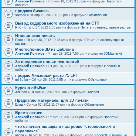
Алексей Поляков
» Ср июл 18, 2012 3:18 pm » в форуме
Новости и
события
продажа бизнеса
sadhak
» Чт апр 19, 2012 11:52 pm » в форуме
Объявления
Вывод кодированого изображения на СТП
RIX
» Вт апр 17, 2012 1:53 pm » в форуме
Печать и лентикулярные растры
Итальянская печать
Pоон
» Пт мар 30, 2012 10:48 am » в форуме
Печать и лентикулярные
растры
Многослойное 3D из шаблона
Алексей Поляков
» Чт дек 29, 2011 7:58 pm » в форуме
3DMasterKit
За внедрение новых технологий
Алексей Поляков
» Пт дек 16, 2011 2:21 pm » в форуме
Новости и
события
продаю Линзовый растр 75 LPI
mir3d.kg
» Сб ноя 26, 2011 2:55 pm » в форуме
Объявления
Курск в объёме
AnDrian
» Чт ноя 10, 2011 9:10 am » в форуме
Галерея
Предлагаю материалы для 3D печати
Влад
» Ср ноя 02, 2011 11:07 pm » в форуме
Объявления
Время летнее
Алексей Поляков
» Чт окт 27, 2011 3:41 pm » в форуме
Новости и
события
что означает вкладка в настройке "стереоокно% от
параллакса"
mirina
» Пн окт 10, 2011 9:27 pm » в форуме
StereoTracer/3D с помощью