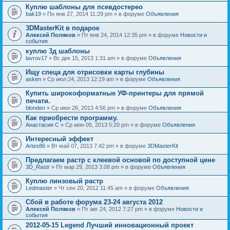
Куплю шаблоны для псевдостерео
bak19
» Пн янв 27, 2014 11:29 pm » в форуме
Объявления
3DMasterKit в подарок
Алексей Поляков
» Пт янв 24, 2014 12:35 pm » в форуме
Новости и
события
куплю 3д шаблоны
lavrov17
» Вс дек 15, 2013 1:31 am » в форуме
Объявления
Ищу спеца для отрисовки карты глубины
asken
» Ср июл 24, 2013 12:19 am » в форуме
Объявления
Купить широкоформатные УФ-принтеры для прямой
печати.
blonden
» Ср июн 26, 2013 4:56 pm » в форуме
Объявления
Как приобрести программу.
Анастасия С
» Ср июн 05, 2013 5:20 pm » в форуме
Объявления
Интересный эффект
Artes86
» Вт май 07, 2013 7:42 pm » в форуме
3DMasterKit
Предлагаем растр с клеевой основой по доступной цене
3D_Rastr
» Пт мар 29, 2013 3:08 pm » в форуме
Объявления
Куплю линзовый растр
Ledmaster
» Чт сен 20, 2012 11:45 am » в форуме
Объявления
Сбой в работе форума 23-24 августа 2012
Алексей Поляков
» Пт авг 24, 2012 7:27 pm » в форуме
Новости и
события
2012-05-15 Legend Лучший инновационный проект