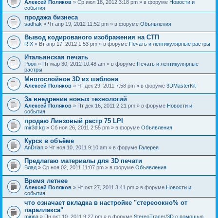
Алексей Поляков
» Ср июл 18, 2012 3:18 pm » в форуме
Новости и
события
продажа бизнеса
sadhak
» Чт апр 19, 2012 11:52 pm » в форуме
Объявления
Вывод кодированого изображения на СТП
RIX
» Вт апр 17, 2012 1:53 pm » в форуме
Печать и лентикулярные растры
Итальянская печать
Pоон
» Пт мар 30, 2012 10:48 am » в форуме
Печать и лентикулярные
растры
Многослойное 3D из шаблона
Алексей Поляков
» Чт дек 29, 2011 7:58 pm » в форуме
3DMasterKit
За внедрение новых технологий
Алексей Поляков
» Пт дек 16, 2011 2:21 pm » в форуме
Новости и
события
продаю Линзовый растр 75 LPI
mir3d.kg
» Сб ноя 26, 2011 2:55 pm » в форуме
Объявления
Курск в объёме
AnDrian
» Чт ноя 10, 2011 9:10 am » в форуме
Галерея
Предлагаю материалы для 3D печати
Влад
» Ср ноя 02, 2011 11:07 pm » в форуме
Объявления
Время летнее
Алексей Поляков
» Чт окт 27, 2011 3:41 pm » в форуме
Новости и
события
что означает вкладка в настройке "стереоокно% от
параллакса"
mirina
» Пн окт 10, 2011 9:27 pm » в форуме
StereoTracer/3D с помощью