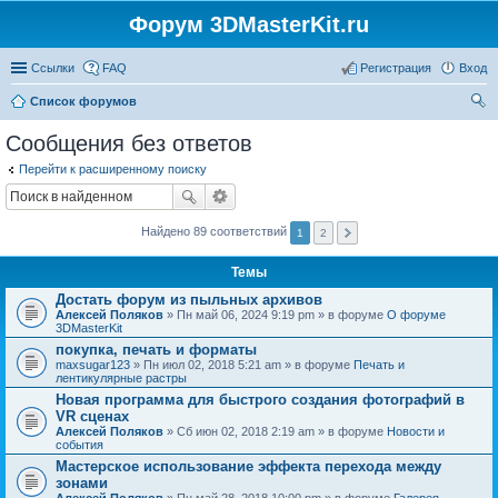
Форум 3DMasterKit.ru
Ссылки
FAQ
Регистрация
Вход
Список форумов
ои
Сообщения без ответов
ск
Перейти к расширенному поиску
Найдено 89 соответствий
1
2
Темы
Достать форум из пыльных архивов
Алексей Поляков
» Пн май 06, 2024 9:19 pm » в форуме
О форуме
3DMasterKit
покупка, печать и форматы
maxsugar123
» Пн июл 02, 2018 5:21 am » в форуме
Печать и
лентикулярные растры
Новая программа для быстрого создания фотографий в
VR сценах
Алексей Поляков
» Сб июн 02, 2018 2:19 am » в форуме
Новости и
события
Мастерское использование эффекта перехода между
зонами
Алексей Поляков
» Пн май 28, 2018 10:00 pm » в форуме
Галерея