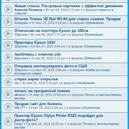
Новая статья: Растровые картинки с эффектом движение
Алексей Поляков
» Вт окт 04, 2016 4:12 pm » в форуме
Новости и
события
Штатив Triaxes 3D Rail M1-60 для стерео съемки. Продам
fotostudio
» Чт июл 14, 2016 9:18 pm » в форуме
Объявления
Отпечатаю на плоттере Epson до 100см
3Dpromo
» Вс ноя 08, 2015 7:07 pm » в форуме
Объявления
Принтеры Epson 1410
3Dpromo
» Сб окт 17, 2015 3:04 am » в форуме
Объявления
проблемы с ключом usb
Кристина
» Чт авг 20, 2015 3:22 pm » в форуме
3DMasterKit
Отправка лентикулярного фото в США
3Dpromo
» Ср июл 29, 2015 4:59 am » в форуме
Флейм (из искры
возгорится пламя)
стерео варио открытки
nar
» Вт июн 02, 2015 5:02 pm » в форуме
Объявления
печать на прозрачной пленке
alkotest
» Пт мар 20, 2015 10:55 pm » в форуме
Печать и лентикулярные
растры
Продам сайт для бизнеса
Billy777
» Сб окт 18, 2014 3:18 pm » в форуме
Объявления
Принтер Epson Stylys Photo R320 подойдет для
растр.фото?
OlegJ
» Ср фев 19, 2014 10:28 am » в форуме
Печать и лентикулярные
растры