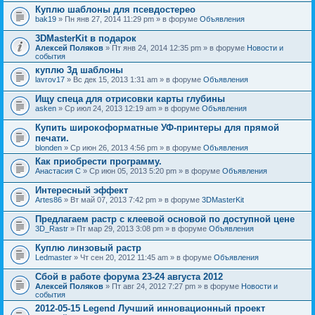
Куплю шаблоны для псевдостерео
bak19
» Пн янв 27, 2014 11:29 pm » в форуме
Объявления
3DMasterKit в подарок
Алексей Поляков
» Пт янв 24, 2014 12:35 pm » в форуме
Новости и
события
куплю 3д шаблоны
lavrov17
» Вс дек 15, 2013 1:31 am » в форуме
Объявления
Ищу спеца для отрисовки карты глубины
asken
» Ср июл 24, 2013 12:19 am » в форуме
Объявления
Купить широкоформатные УФ-принтеры для прямой
печати.
blonden
» Ср июн 26, 2013 4:56 pm » в форуме
Объявления
Как приобрести программу.
Анастасия С
» Ср июн 05, 2013 5:20 pm » в форуме
Объявления
Интересный эффект
Artes86
» Вт май 07, 2013 7:42 pm » в форуме
3DMasterKit
Предлагаем растр с клеевой основой по доступной цене
3D_Rastr
» Пт мар 29, 2013 3:08 pm » в форуме
Объявления
Куплю линзовый растр
Ledmaster
» Чт сен 20, 2012 11:45 am » в форуме
Объявления
Сбой в работе форума 23-24 августа 2012
Алексей Поляков
» Пт авг 24, 2012 7:27 pm » в форуме
Новости и
события
2012-05-15 Legend Лучший инновационный проект