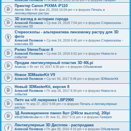
Принтер Canon PIXMA iP110
Atomic Mist
» Вт фев 20, 2018 10:04 pm » в форуме
Печать и
лентикулярные растры
3D взгляд в историю города
Алексей Поляков
» Ср янв 24, 2018 7:04 pm » в форуме
Стереоскопы -
классика 3D
Стереоскопы - альтернатива линзовому растру для 3D
фото
Алексей Поляков
» Ср янв 24, 2018 6:45 pm » в форуме
Стереоскопы -
классика 3D
Релиз StereoTracer 8
Алексей Поляков
» Ср янв 24, 2018 6:02 pm » в форуме
Новости и
события
Продам лентикулярный пластик 3D 40Lpi
Anatvas
» Вт окт 10, 2017 6:30 pm » в форуме
Объявления
Новое 3DMasterKit V9
Алексей Поляков
» Ср окт 04, 2017 9:48 pm » в форуме
3DMasterKit
Новый 3DMasterKit, версия 8
Алексей Поляков
» Пт апр 28, 2017 6:34 pm » в форуме
Новости и
события
Питч на ч/б лазернике LBP2900
vasia
» Чт апр 27, 2017 6:06 pm » в форуме
Печать и лентикулярные
растры
3Д Анимационное панно 8шт (240см высота), 20lpi
info@3dlenticular.ru
» Вт янв 31, 2017 5:11 pm » в форуме
Галерея
Лентикулярные 3D Дисплеи - распродажа
Алексей Поляков
» Пт дек 09, 2016 4:15 pm » в форуме
Объявления