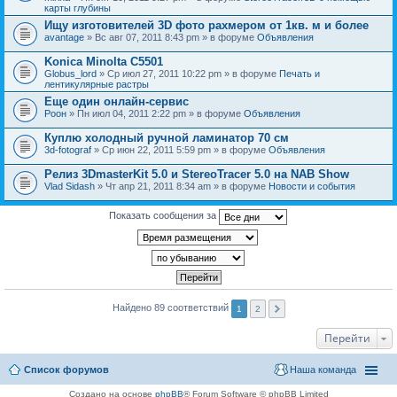
карты глубины
Ищу изготовителей 3D фото рахмером от 1кв. м и более
avantage
» Вс авг 07, 2011 8:43 pm » в форуме
Объявления
Konica Minolta C5501
Globus_lord
» Ср июл 27, 2011 10:22 pm » в форуме
Печать и
лентикулярные растры
Еще один онлайн-сервис
Pоон
» Пн июл 04, 2011 2:22 pm » в форуме
Объявления
Куплю холодный ручной ламинатор 70 см
3d-fotograf
» Ср июн 22, 2011 5:59 pm » в форуме
Объявления
Релиз 3DmasterKit 5.0 и StereoTracer 5.0 на NAB Show
Vlad Sidash
» Чт апр 21, 2011 8:34 am » в форуме
Новости и события
Показать сообщения за
Найдено 89 соответствий
1
2
Перейти
Список форумов
Наша команда
Создано на основе
phpBB
® Forum Software © phpBB Limited