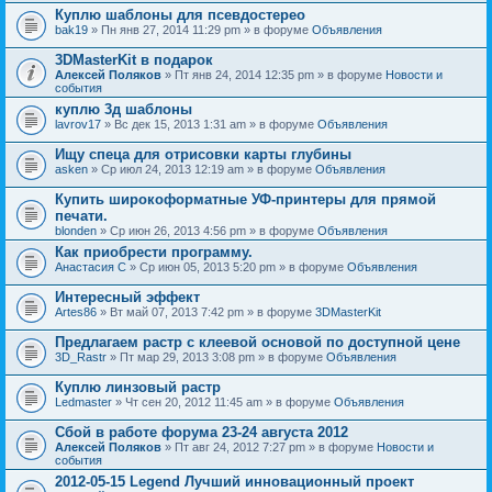
Куплю шаблоны для псевдостерео
bak19
» Пн янв 27, 2014 11:29 pm » в форуме
Объявления
3DMasterKit в подарок
Алексей Поляков
» Пт янв 24, 2014 12:35 pm » в форуме
Новости и
события
куплю 3д шаблоны
lavrov17
» Вс дек 15, 2013 1:31 am » в форуме
Объявления
Ищу спеца для отрисовки карты глубины
asken
» Ср июл 24, 2013 12:19 am » в форуме
Объявления
Купить широкоформатные УФ-принтеры для прямой
печати.
blonden
» Ср июн 26, 2013 4:56 pm » в форуме
Объявления
Как приобрести программу.
Анастасия С
» Ср июн 05, 2013 5:20 pm » в форуме
Объявления
Интересный эффект
Artes86
» Вт май 07, 2013 7:42 pm » в форуме
3DMasterKit
Предлагаем растр с клеевой основой по доступной цене
3D_Rastr
» Пт мар 29, 2013 3:08 pm » в форуме
Объявления
Куплю линзовый растр
Ledmaster
» Чт сен 20, 2012 11:45 am » в форуме
Объявления
Сбой в работе форума 23-24 августа 2012
Алексей Поляков
» Пт авг 24, 2012 7:27 pm » в форуме
Новости и
события
2012-05-15 Legend Лучший инновационный проект