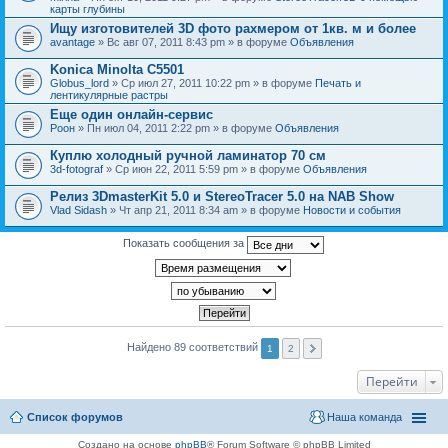
карты глубины
Ищу изготовителей 3D фото рахмером от 1кв. м и более
avantage
» Вс авг 07, 2011 8:43 pm » в форуме
Объявления
Konica Minolta C5501
Globus_lord
» Ср июл 27, 2011 10:22 pm » в форуме
Печать и
лентикулярные растры
Еще один онлайн-сервис
Pоон
» Пн июл 04, 2011 2:22 pm » в форуме
Объявления
Куплю холодный ручной ламинатор 70 см
3d-fotograf
» Ср июн 22, 2011 5:59 pm » в форуме
Объявления
Релиз 3DmasterKit 5.0 и StereoTracer 5.0 на NAB Show
Vlad Sidash
» Чт апр 21, 2011 8:34 am » в форуме
Новости и события
Показать сообщения за
Найдено 89 соответствий
1
2
Перейти
Список форумов
Наша команда
Создано на основе
phpBB
® Forum Software © phpBB Limited