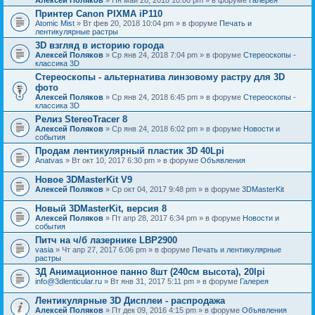
Принтер Canon PIXMA iP110
Atomic Mist
» Вт фев 20, 2018 10:04 pm » в форуме
Печать и
лентикулярные растры
3D взгляд в историю города
Алексей Поляков
» Ср янв 24, 2018 7:04 pm » в форуме
Стереоскопы -
классика 3D
Стереоскопы - альтернатива линзовому растру для 3D
фото
Алексей Поляков
» Ср янв 24, 2018 6:45 pm » в форуме
Стереоскопы -
классика 3D
Релиз StereoTracer 8
Алексей Поляков
» Ср янв 24, 2018 6:02 pm » в форуме
Новости и
события
Продам лентикулярный пластик 3D 40Lpi
Anatvas
» Вт окт 10, 2017 6:30 pm » в форуме
Объявления
Новое 3DMasterKit V9
Алексей Поляков
» Ср окт 04, 2017 9:48 pm » в форуме
3DMasterKit
Новый 3DMasterKit, версия 8
Алексей Поляков
» Пт апр 28, 2017 6:34 pm » в форуме
Новости и
события
Питч на ч/б лазернике LBP2900
vasia
» Чт апр 27, 2017 6:06 pm » в форуме
Печать и лентикулярные
растры
3Д Анимационное панно 8шт (240см высота), 20lpi
info@3dlenticular.ru
» Вт янв 31, 2017 5:11 pm » в форуме
Галерея
Лентикулярные 3D Дисплеи - распродажа
Алексей Поляков
» Пт дек 09, 2016 4:15 pm » в форуме
Объявления