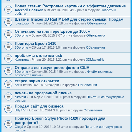
Новая статья: Растровые картинки с эффектом движение
Алексей Поляков
» Вт окт 04, 2016 4:12 pm » в форуме
Новости и
события
Штатив Triaxes 3D Rail M1-60 для стерео съемки. Продам
fotostudio
» Чт июл 14, 2016 9:18 pm » в форуме
Объявления
Отпечатаю на плоттере Epson до 100см
3Dpromo
» Вс ноя 08, 2015 7:07 pm » в форуме
Объявления
Принтеры Epson 1410
3Dpromo
» Сб окт 17, 2015 3:04 am » в форуме
Объявления
проблемы с ключом usb
Кристина
» Чт авг 20, 2015 3:22 pm » в форуме
3DMasterKit
Отправка лентикулярного фото в США
3Dpromo
» Ср июл 29, 2015 4:59 am » в форуме
Флейм (из искры
возгорится пламя)
стерео варио открытки
nar
» Вт июн 02, 2015 5:02 pm » в форуме
Объявления
печать на прозрачной пленке
alkotest
» Пт мар 20, 2015 10:55 pm » в форуме
Печать и лентикулярные
растры
Продам сайт для бизнеса
Billy777
» Сб окт 18, 2014 3:18 pm » в форуме
Объявления
Принтер Epson Stylys Photo R320 подойдет для
растр.фото?
OlegJ
» Ср фев 19, 2014 10:28 am » в форуме
Печать и лентикулярные
растры