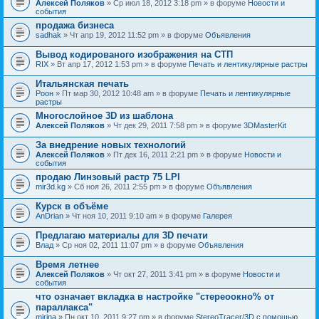
Алексей Поляков
» Ср июл 18, 2012 3:18 pm » в форуме
Новости и
события
продажа бизнеса
sadhak
» Чт апр 19, 2012 11:52 pm » в форуме
Объявления
Вывод кодированого изображения на СТП
RIX
» Вт апр 17, 2012 1:53 pm » в форуме
Печать и лентикулярные растры
Итальянская печать
Pоон
» Пт мар 30, 2012 10:48 am » в форуме
Печать и лентикулярные
растры
Многослойное 3D из шаблона
Алексей Поляков
» Чт дек 29, 2011 7:58 pm » в форуме
3DMasterKit
За внедрение новых технологий
Алексей Поляков
» Пт дек 16, 2011 2:21 pm » в форуме
Новости и
события
продаю Линзовый растр 75 LPI
mir3d.kg
» Сб ноя 26, 2011 2:55 pm » в форуме
Объявления
Курск в объёме
AnDrian
» Чт ноя 10, 2011 9:10 am » в форуме
Галерея
Предлагаю материалы для 3D печати
Влад
» Ср ноя 02, 2011 11:07 pm » в форуме
Объявления
Время летнее
Алексей Поляков
» Чт окт 27, 2011 3:41 pm » в форуме
Новости и
события
что означает вкладка в настройке "стереоокно% от
параллакса"
mirina
» Пн окт 10, 2011 9:27 pm » в форуме
StereoTracer/3D с помощью