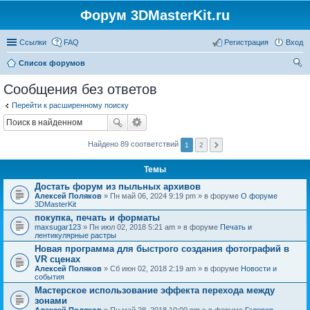
Форум 3DMasterKit.ru
Ссылки
FAQ
Регистрация
Вход
Список форумов
ои
Сообщения без ответов
ск
Перейти к расширенному поиску
Найдено 89 соответствий
1
2
Темы
Достать форум из пыльных архивов
Алексей Поляков
» Пн май 06, 2024 9:19 pm » в форуме
О форуме
3DMasterKit
покупка, печать и форматы
maxsugar123
» Пн июл 02, 2018 5:21 am » в форуме
Печать и
лентикулярные растры
Новая программа для быстрого создания фотографий в
VR сценах
Алексей Поляков
» Сб июн 02, 2018 2:19 am » в форуме
Новости и
события
Мастерское использование эффекта перехода между
зонами
Алексей Поляков
» Пн май 28, 2018 10:00 pm » в форуме
Галерея