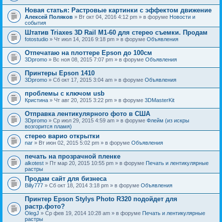
Новая статья: Растровые картинки с эффектом движение
Алексей Поляков
» Вт окт 04, 2016 4:12 pm » в форуме
Новости и
события
Штатив Triaxes 3D Rail M1-60 для стерео съемки. Продам
fotostudio
» Чт июл 14, 2016 9:18 pm » в форуме
Объявления
Отпечатаю на плоттере Epson до 100см
3Dpromo
» Вс ноя 08, 2015 7:07 pm » в форуме
Объявления
Принтеры Epson 1410
3Dpromo
» Сб окт 17, 2015 3:04 am » в форуме
Объявления
проблемы с ключом usb
Кристина
» Чт авг 20, 2015 3:22 pm » в форуме
3DMasterKit
Отправка лентикулярного фото в США
3Dpromo
» Ср июл 29, 2015 4:59 am » в форуме
Флейм (из искры
возгорится пламя)
стерео варио открытки
nar
» Вт июн 02, 2015 5:02 pm » в форуме
Объявления
печать на прозрачной пленке
alkotest
» Пт мар 20, 2015 10:55 pm » в форуме
Печать и лентикулярные
растры
Продам сайт для бизнеса
Billy777
» Сб окт 18, 2014 3:18 pm » в форуме
Объявления
Принтер Epson Stylys Photo R320 подойдет для
растр.фото?
OlegJ
» Ср фев 19, 2014 10:28 am » в форуме
Печать и лентикулярные
растры