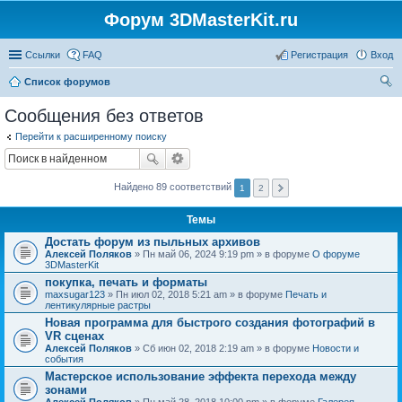
Форум 3DMasterKit.ru
Ссылки
FAQ
Регистрация
Вход
Список форумов
ои
Сообщения без ответов
ск
Перейти к расширенному поиску
Найдено 89 соответствий
1
2
Темы
Достать форум из пыльных архивов
Алексей Поляков
» Пн май 06, 2024 9:19 pm » в форуме
О форуме
3DMasterKit
покупка, печать и форматы
maxsugar123
» Пн июл 02, 2018 5:21 am » в форуме
Печать и
лентикулярные растры
Новая программа для быстрого создания фотографий в
VR сценах
Алексей Поляков
» Сб июн 02, 2018 2:19 am » в форуме
Новости и
события
Мастерское использование эффекта перехода между
зонами
Алексей Поляков
» Пн май 28, 2018 10:00 pm » в форуме
Галерея