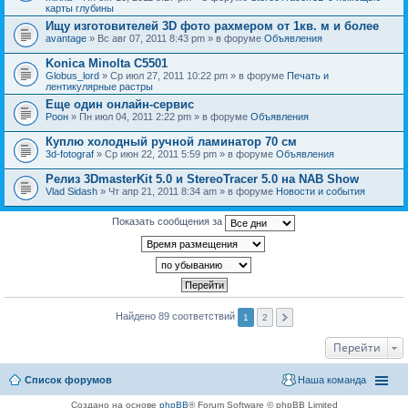
карты глубины
Ищу изготовителей 3D фото рахмером от 1кв. м и более
avantage
» Вс авг 07, 2011 8:43 pm » в форуме
Объявления
Konica Minolta C5501
Globus_lord
» Ср июл 27, 2011 10:22 pm » в форуме
Печать и
лентикулярные растры
Еще один онлайн-сервис
Pоон
» Пн июл 04, 2011 2:22 pm » в форуме
Объявления
Куплю холодный ручной ламинатор 70 см
3d-fotograf
» Ср июн 22, 2011 5:59 pm » в форуме
Объявления
Релиз 3DmasterKit 5.0 и StereoTracer 5.0 на NAB Show
Vlad Sidash
» Чт апр 21, 2011 8:34 am » в форуме
Новости и события
Показать сообщения за
Найдено 89 соответствий
1
2
Перейти
Список форумов
Наша команда
Создано на основе
phpBB
® Forum Software © phpBB Limited