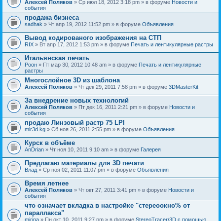
Алексей Поляков
» Ср июл 18, 2012 3:18 pm » в форуме
Новости и
события
продажа бизнеса
sadhak
» Чт апр 19, 2012 11:52 pm » в форуме
Объявления
Вывод кодированого изображения на СТП
RIX
» Вт апр 17, 2012 1:53 pm » в форуме
Печать и лентикулярные растры
Итальянская печать
Pоон
» Пт мар 30, 2012 10:48 am » в форуме
Печать и лентикулярные
растры
Многослойное 3D из шаблона
Алексей Поляков
» Чт дек 29, 2011 7:58 pm » в форуме
3DMasterKit
За внедрение новых технологий
Алексей Поляков
» Пт дек 16, 2011 2:21 pm » в форуме
Новости и
события
продаю Линзовый растр 75 LPI
mir3d.kg
» Сб ноя 26, 2011 2:55 pm » в форуме
Объявления
Курск в объёме
AnDrian
» Чт ноя 10, 2011 9:10 am » в форуме
Галерея
Предлагаю материалы для 3D печати
Влад
» Ср ноя 02, 2011 11:07 pm » в форуме
Объявления
Время летнее
Алексей Поляков
» Чт окт 27, 2011 3:41 pm » в форуме
Новости и
события
что означает вкладка в настройке "стереоокно% от
параллакса"
mirina
» Пн окт 10, 2011 9:27 pm » в форуме
StereoTracer/3D с помощью