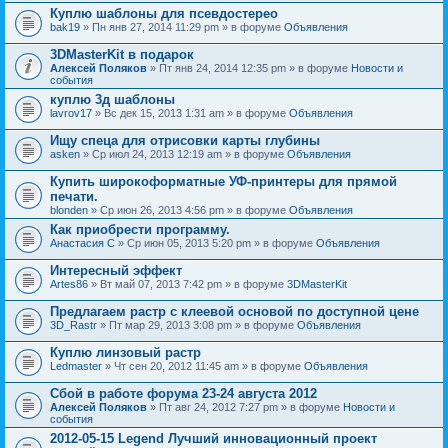
Куплю шаблоны для псевдостерео
bak19
» Пн янв 27, 2014 11:29 pm » в форуме
Объявления
3DMasterKit в подарок
Алексей Поляков
» Пт янв 24, 2014 12:35 pm » в форуме
Новости и
события
куплю 3д шаблоны
lavrov17
» Вс дек 15, 2013 1:31 am » в форуме
Объявления
Ищу спеца для отрисовки карты глубины
asken
» Ср июл 24, 2013 12:19 am » в форуме
Объявления
Купить широкоформатные УФ-принтеры для прямой
печати.
blonden
» Ср июн 26, 2013 4:56 pm » в форуме
Объявления
Как приобрести программу.
Анастасия С
» Ср июн 05, 2013 5:20 pm » в форуме
Объявления
Интересный эффект
Artes86
» Вт май 07, 2013 7:42 pm » в форуме
3DMasterKit
Предлагаем растр с клеевой основой по доступной цене
3D_Rastr
» Пт мар 29, 2013 3:08 pm » в форуме
Объявления
Куплю линзовый растр
Ledmaster
» Чт сен 20, 2012 11:45 am » в форуме
Объявления
Сбой в работе форума 23-24 августа 2012
Алексей Поляков
» Пт авг 24, 2012 7:27 pm » в форуме
Новости и
события
2012-05-15 Legend Лучший инновационный проект