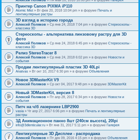
Принтер Canon PIXMA iP110
Atomic Mist
» Вт фев 20, 2018 10:04 pm » в форуме
Печать и
лентикулярные растры
3D взгляд в историю города
Алексей Поляков
» Ср янв 24, 2018 7:04 pm » в форуме
Стереоскопы -
классика 3D
Стереоскопы - альтернатива линзовому растру для 3D
фото
Алексей Поляков
» Ср янв 24, 2018 6:45 pm » в форуме
Стереоскопы -
классика 3D
Релиз StereoTracer 8
Алексей Поляков
» Ср янв 24, 2018 6:02 pm » в форуме
Новости и
события
Продам лентикулярный пластик 3D 40Lpi
Anatvas
» Вт окт 10, 2017 6:30 pm » в форуме
Объявления
Новое 3DMasterKit V9
Алексей Поляков
» Ср окт 04, 2017 9:48 pm » в форуме
3DMasterKit
Новый 3DMasterKit, версия 8
Алексей Поляков
» Пт апр 28, 2017 6:34 pm » в форуме
Новости и
события
Питч на ч/б лазернике LBP2900
vasia
» Чт апр 27, 2017 6:06 pm » в форуме
Печать и лентикулярные
растры
3Д Анимационное панно 8шт (240см высота), 20lpi
info@3dlenticular.ru
» Вт янв 31, 2017 5:11 pm » в форуме
Галерея
Лентикулярные 3D Дисплеи - распродажа
Алексей Поляков
» Пт дек 09, 2016 4:15 pm » в форуме
Объявления