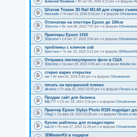
Алексей Поляков
» Вт окт 04, 2016 4:12 pm » в форуме
Н
Штатив Triaxes 3D Rail M1-60 для стерео съем
fotostudio
» Чт июл 14, 2016 9:18 pm » в форуме
Объявлен
Отпечатаю на плоттере Epson до 100см
3Dpromo
» Вс ноя 08, 2015 7:07 pm » в форуме
Объявлени
Принтеры Epson 1410
3Dpromo
» Сб окт 17, 2015 3:04 am » в форуме
Объявлени
проблемы с ключом usb
Кристина
» Чт авг 20, 2015 3:22 pm » в форуме
3DMasterKit
Отправка лентикулярного фото в США
3Dpromo
» Ср июл 29, 2015 4:59 am » в форуме
Флейм (из 
стерео варио открытки
nar
» Вт июн 02, 2015 5:02 pm » в форуме
Объявления
печать на прозрачной пленке
alkotest
» Пт мар 20, 2015 10:55 pm » в форуме
Печать и л
Продам сайт для бизнеса
Billy777
» Сб окт 18, 2014 3:18 pm » в форуме
Объявления
Принтер Epson Stylys Photo R320 подойдет дл
OlegJ
» Ср фев 19, 2014 10:28 am » в форуме
Печать и ле
Куплю шаблоны для псевдостерео
bak19
» Пн янв 27, 2014 11:29 pm » в форуме
Объявления
3DMasterKit в подарок