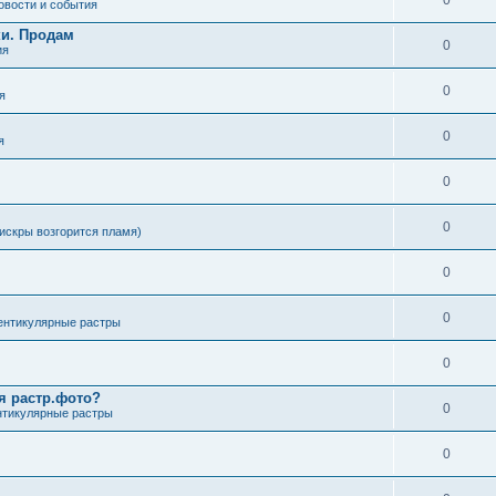
0
овости и события
ки. Продам
0
ия
0
я
0
я
0
0
искры возгорится пламя)
0
0
ентикулярные растры
0
я растр.фото?
0
нтикулярные растры
0