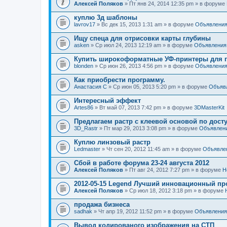
Алексей Поляков
» Пт янв 24, 2014 12:35 pm » в форуме
куплю 3д шаблоны
lavrov17
» Вс дек 15, 2013 1:31 am » в форуме
Объявлени
Ищу спеца для отрисовки карты глубины
asken
» Ср июл 24, 2013 12:19 am » в форуме
Объявления
Купить широкоформатные УФ-принтеры для п
blonden
» Ср июн 26, 2013 4:56 pm » в форуме
Объявлени
Как приобрести программу.
Анастасия С
» Ср июн 05, 2013 5:20 pm » в форуме
Объяв
Интересный эффект
Artes86
» Вт май 07, 2013 7:42 pm » в форуме
3DMasterKit
Предлагаем растр с клеевой основой по дост
3D_Rastr
» Пт мар 29, 2013 3:08 pm » в форуме
Объявлен
Куплю линзовый растр
Ledmaster
» Чт сен 20, 2012 11:45 am » в форуме
Объявле
Сбой в работе форума 23-24 августа 2012
Алексей Поляков
» Пт авг 24, 2012 7:27 pm » в форуме
Н
2012-05-15 Legend Лучший инновационный пр
Алексей Поляков
» Ср июл 18, 2012 3:18 pm » в форуме
продажа бизнеса
sadhak
» Чт апр 19, 2012 11:52 pm » в форуме
Объявления
Вывод кодированого изображения на СТП