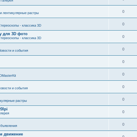
е
Галерея
0
 и лентикулярные растры
0
тереоскопы - классика 3D
у для 3D фото
0
тереоскопы - классика 3D
0
овости и события
0
0
DMasterKit
0
овости и события
0
икулярные растры
0lpi
0
алерея
0
бъявления
ом движение