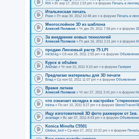
RIX
» Вт апр 17, 2012 1:53 pm » в форуме
Печать и лентик
Итальянская печать
Pоон
» Пт мар 30, 2012 10:48 am » в форуме
Печать и лен
Многослойное 3D из шаблона
Алексей Поляков
» Чт дек 29, 2011 7:58 pm » в форуме
3
За внедрение новых технологий
Алексей Поляков
» Пт дек 16, 2011 2:21 pm » в форуме
Н
продаю Линзовый растр 75 LPI
mir3d.kg
» Сб ноя 26, 2011 2:55 pm » в форуме
Объявлени
Курск в объёме
AnDrian
» Чт ноя 10, 2011 9:10 am » в форуме
Галерея
Предлагаю материалы для 3D печати
Влад
» Ср ноя 02, 2011 11:07 pm » в форуме
Объявления
Время летнее
Алексей Поляков
» Чт окт 27, 2011 3:41 pm » в форуме
Н
что означает вкладка в настройке "стереоокн
mirina
» Пн окт 10, 2011 9:27 pm » в форуме
StereoTracer/
Ищу изготовителей 3D фото рахмером от 1кв.
avantage
» Вс авг 07, 2011 8:43 pm » в форуме
Объявлени
Konica Minolta C5501
Globus_lord
» Ср июл 27, 2011 10:22 pm » в форуме
Печать
Еще один онлайн-сервис