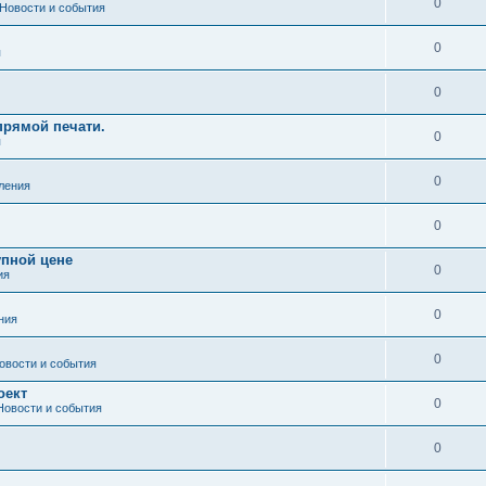
0
Новости и события
0
я
0
рямой печати.
0
я
0
ления
0
упной цене
0
ия
0
ния
0
овости и события
оект
0
Новости и события
0