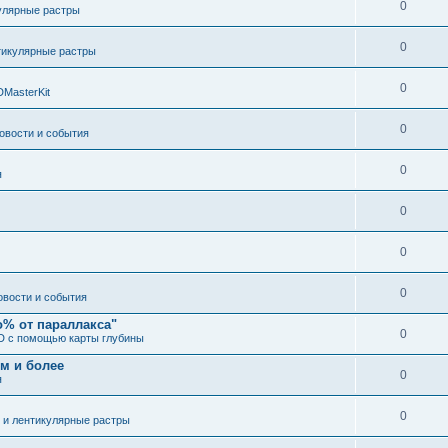
0
улярные растры
0
тикулярные растры
0
DMasterKit
0
овости и события
0
я
0
0
0
овости и события
о% от параллакса"
0
3D с помощью карты глубины
 м и более
0
я
0
 и лентикулярные растры