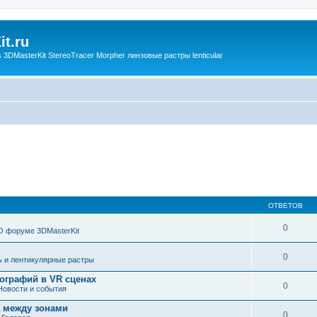
t.ru
3DMasterKit StereoTracer Morpher линзовые растры lenticular
ОТВЕТОВ
0
О форуме 3DMasterKit
0
ь и лентикулярные растры
ографий в VR сценах
0
Новости и события
а между зонами
0