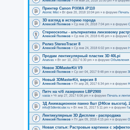
Алексей Поляков
» Пн май 28, 2018 10:00 pm » в форум
Принтер Canon PIXMA iP110
Atomic Mist
» Вт фев 20, 2018 10:04 pm » в форуме
Печать
3D взгляд в историю города
Алексей Поляков
» Ср янв 24, 2018 7:04 pm » в форуме
С
Стереоскопы - альтернатива линзовому растр
Алексей Поляков
» Ср янв 24, 2018 6:45 pm » в форуме
С
Релиз StereoTracer 8
Алексей Поляков
» Ср янв 24, 2018 6:02 pm » в форуме
Н
Продам лентикулярный пластик 3D 40Lpi
Anatvas
» Вт окт 10, 2017 6:30 pm » в форуме
Объявления
Новое 3DMasterKit V9
Алексей Поляков
» Ср окт 04, 2017 9:48 pm » в форуме
3
Новый 3DMasterKit, версия 8
Алексей Поляков
» Пт апр 28, 2017 6:34 pm » в форуме
Н
Питч на ч/б лазернике LBP2900
vasia
» Чт апр 27, 2017 6:06 pm » в форуме
Печать и лент
3Д Анимационное панно 8шт (240см высота), 2
info@3dlenticular.ru
» Вт янв 31, 2017 5:11 pm » в форуме
Г
Лентикулярные 3D Дисплеи - распродажа
Алексей Поляков
» Пт дек 09, 2016 4:15 pm » в форуме
О
Новая статья: Растровые картинки с эффект