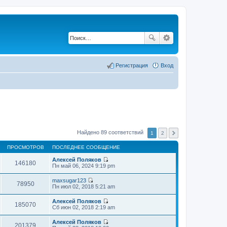
Регистрация
Вход
Найдено 89 соответствий
1
2
ПРОСМОТРОВ
ПОСЛЕДНЕЕ СООБЩЕНИЕ
Алексей Поляков
146180
П
Пн май 06, 2024 9:19 pm
е
р
maxsugar123
е
78950
П
Пн июл 02, 2018 5:21 am
й
е
т
р
Алексей Поляков
и
е
185070
П
Сб июн 02, 2018 2:19 am
к
й
е
п
т
р
о
Алексей Поляков
и
е
201379
с