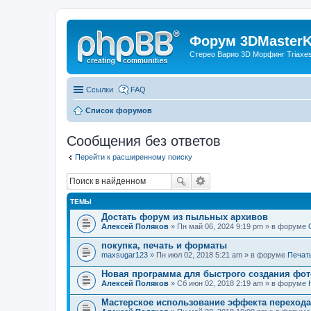
Форум 3DMasterKi
Стерео Варио 3D Морфинг Triaxes 
Ссылки
FAQ
Список форумов
Сообщения без ответов
Перейти к расширенному поиску
ТЕМЫ
Достать форум из пыльных архивов
Алексей Поляков
» Пн май 06, 2024 9:19 pm » в форуме
покупка, печать и форматы
maxsugar123
» Пн июл 02, 2018 5:21 am » в форуме
Печат
Новая программа для быстрого создания фот
Алексей Поляков
» Сб июн 02, 2018 2:19 am » в форуме
Мастерское использование эффекта переход