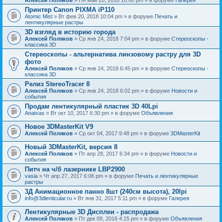
Принтер Canon PIXMA iP110
Atomic Mist
» Вт фев 20, 2018 10:04 pm » в форуме
Печать и
лентикулярные растры
3D взгляд в историю города
Алексей Поляков
» Ср янв 24, 2018 7:04 pm » в форуме
Стереоскопы -
классика 3D
Стереоскопы - альтернатива линзовому растру для 3D
фото
Алексей Поляков
» Ср янв 24, 2018 6:45 pm » в форуме
Стереоскопы -
классика 3D
Релиз StereoTracer 8
Алексей Поляков
» Ср янв 24, 2018 6:02 pm » в форуме
Новости и
события
Продам лентикулярный пластик 3D 40Lpi
Anatvas
» Вт окт 10, 2017 6:30 pm » в форуме
Объявления
Новое 3DMasterKit V9
Алексей Поляков
» Ср окт 04, 2017 9:48 pm » в форуме
3DMasterKit
Новый 3DMasterKit, версия 8
Алексей Поляков
» Пт апр 28, 2017 6:34 pm » в форуме
Новости и
события
Питч на ч/б лазернике LBP2900
vasia
» Чт апр 27, 2017 6:06 pm » в форуме
Печать и лентикулярные
растры
3Д Анимационное панно 8шт (240см высота), 20lpi
info@3dlenticular.ru
» Вт янв 31, 2017 5:11 pm » в форуме
Галерея
Лентикулярные 3D Дисплеи - распродажа
Алексей Поляков
» Пт дек 09, 2016 4:15 pm » в форуме
Объявления