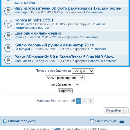
карты глубины
Ищу изготовителей 3D фото рахмером от 1кв. м и более
avantage
» Вс авг 07, 2011 8:43 pm » в форуме
Объявления
Konica Minolta C5501
Globus_lord
» Ср июл 27, 2011 10:22 pm » в форуме
Печать и
лентикулярные растры
Еще один онлайн-сервис
Pоон
» Пн июл 04, 2011 2:22 pm » в форуме
Объявления
Куплю холодный ручной ламинатор 70 см
3d-fotograf
» Ср июн 22, 2011 5:59 pm » в форуме
Объявления
Релиз 3DmasterKit 5.0 и StereoTracer 5.0 на NAB Show
Vlad Sidash
» Чт апр 21, 2011 8:34 am » в форуме
Новости и события
Показать сообщения за
Найдено 89 соответствий
1
2
Перейти
Список форумов
Наша команда
Создано на основе
phpBB
® Forum Software © phpBB Limited