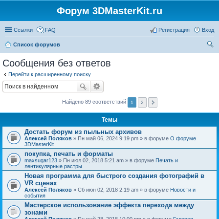
Форум 3DMasterKit.ru
Ссылки
FAQ
Регистрация
Вход
Список форумов
ои
Сообщения без ответов
ск
Перейти к расширенному поиску
Найдено 89 соответствий
1
2
Темы
Достать форум из пыльных архивов
Алексей Поляков
» Пн май 06, 2024 9:19 pm » в форуме
О форуме
3DMasterKit
покупка, печать и форматы
maxsugar123
» Пн июл 02, 2018 5:21 am » в форуме
Печать и
лентикулярные растры
Новая программа для быстрого создания фотографий в
VR сценах
Алексей Поляков
» Сб июн 02, 2018 2:19 am » в форуме
Новости и
события
Мастерское использование эффекта перехода между
зонами
Алексей Поляков
» Пн май 28, 2018 10:00 pm » в форуме
Галерея