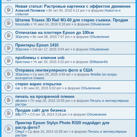
Новая статья: Растровые картинки с эффектом движение
Алексей Поляков
» Вт окт 04, 2016 4:12 pm » в форуме
Новости и
события
Штатив Triaxes 3D Rail M1-60 для стерео съемки. Продам
fotostudio
» Чт июл 14, 2016 9:18 pm » в форуме
Объявления
Отпечатаю на плоттере Epson до 100см
3Dpromo
» Вс ноя 08, 2015 7:07 pm » в форуме
Объявления
Принтеры Epson 1410
3Dpromo
» Сб окт 17, 2015 3:04 am » в форуме
Объявления
проблемы с ключом usb
Кристина
» Чт авг 20, 2015 3:22 pm » в форуме
3DMasterKit
Отправка лентикулярного фото в США
3Dpromo
» Ср июл 29, 2015 4:59 am » в форуме
Флейм (из искры
возгорится пламя)
стерео варио открытки
nar
» Вт июн 02, 2015 5:02 pm » в форуме
Объявления
печать на прозрачной пленке
alkotest
» Пт мар 20, 2015 10:55 pm » в форуме
Печать и лентикулярные
растры
Продам сайт для бизнеса
Billy777
» Сб окт 18, 2014 3:18 pm » в форуме
Объявления
Принтер Epson Stylys Photo R320 подойдет для
растр.фото?
OlegJ
» Ср фев 19, 2014 10:28 am » в форуме
Печать и лентикулярные
растры