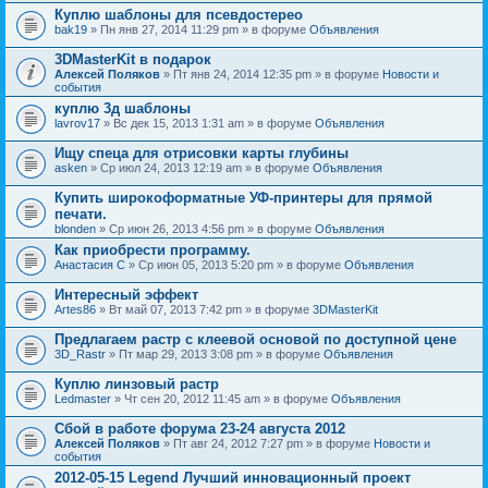
Куплю шаблоны для псевдостерео
bak19
» Пн янв 27, 2014 11:29 pm » в форуме
Объявления
3DMasterKit в подарок
Алексей Поляков
» Пт янв 24, 2014 12:35 pm » в форуме
Новости и
события
куплю 3д шаблоны
lavrov17
» Вс дек 15, 2013 1:31 am » в форуме
Объявления
Ищу спеца для отрисовки карты глубины
asken
» Ср июл 24, 2013 12:19 am » в форуме
Объявления
Купить широкоформатные УФ-принтеры для прямой
печати.
blonden
» Ср июн 26, 2013 4:56 pm » в форуме
Объявления
Как приобрести программу.
Анастасия С
» Ср июн 05, 2013 5:20 pm » в форуме
Объявления
Интересный эффект
Artes86
» Вт май 07, 2013 7:42 pm » в форуме
3DMasterKit
Предлагаем растр с клеевой основой по доступной цене
3D_Rastr
» Пт мар 29, 2013 3:08 pm » в форуме
Объявления
Куплю линзовый растр
Ledmaster
» Чт сен 20, 2012 11:45 am » в форуме
Объявления
Сбой в работе форума 23-24 августа 2012
Алексей Поляков
» Пт авг 24, 2012 7:27 pm » в форуме
Новости и
события
2012-05-15 Legend Лучший инновационный проект