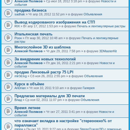
Алексей Поляков
» Ср июл 18, 2012 3:18 pm » в форуме
Новости и
события
продажа бизнеса
sadhak
» Чт апр 19, 2012 11:52 pm » в форуме
Объявления
Вывод кодированого изображения на СТП
RIX
» Вт апр 17, 2012 1:53 pm » в форуме
Печать и лентикулярные растры
Итальянская печать
Pоон
» Пт мар 30, 2012 10:48 am » в форуме
Печать и лентикулярные
растры
Многослойное 3D из шаблона
Алексей Поляков
» Чт дек 29, 2011 7:58 pm » в форуме
3DMasterKit
За внедрение новых технологий
Алексей Поляков
» Пт дек 16, 2011 2:21 pm » в форуме
Новости и
события
продаю Линзовый растр 75 LPI
mir3d.kg
» Сб ноя 26, 2011 2:55 pm » в форуме
Объявления
Курск в объёме
AnDrian
» Чт ноя 10, 2011 9:10 am » в форуме
Галерея
Предлагаю материалы для 3D печати
Влад
» Ср ноя 02, 2011 11:07 pm » в форуме
Объявления
Время летнее
Алексей Поляков
» Чт окт 27, 2011 3:41 pm » в форуме
Новости и
события
что означает вкладка в настройке "стереоокно% от
параллакса"
mirina
» Пн окт 10, 2011 9:27 pm » в форуме
StereoTracer/3D с помощью