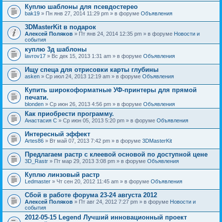
Куплю шаблоны для псевдостерео
bak19
» Пн янв 27, 2014 11:29 pm » в форуме
Объявления
3DMasterKit в подарок
Алексей Поляков
» Пт янв 24, 2014 12:35 pm » в форуме
Новости и
события
куплю 3д шаблоны
lavrov17
» Вс дек 15, 2013 1:31 am » в форуме
Объявления
Ищу спеца для отрисовки карты глубины
asken
» Ср июл 24, 2013 12:19 am » в форуме
Объявления
Купить широкоформатные УФ-принтеры для прямой
печати.
blonden
» Ср июн 26, 2013 4:56 pm » в форуме
Объявления
Как приобрести программу.
Анастасия С
» Ср июн 05, 2013 5:20 pm » в форуме
Объявления
Интересный эффект
Artes86
» Вт май 07, 2013 7:42 pm » в форуме
3DMasterKit
Предлагаем растр с клеевой основой по доступной цене
3D_Rastr
» Пт мар 29, 2013 3:08 pm » в форуме
Объявления
Куплю линзовый растр
Ledmaster
» Чт сен 20, 2012 11:45 am » в форуме
Объявления
Сбой в работе форума 23-24 августа 2012
Алексей Поляков
» Пт авг 24, 2012 7:27 pm » в форуме
Новости и
события
2012-05-15 Legend Лучший инновационный проект