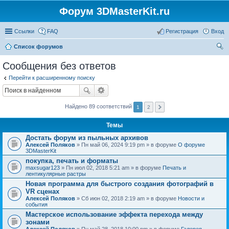
Форум 3DMasterKit.ru
Ссылки
FAQ
Регистрация
Вход
Список форумов
ои
Сообщения без ответов
ск
Перейти к расширенному поиску
Найдено 89 соответствий
1
2
Темы
Достать форум из пыльных архивов
Алексей Поляков
» Пн май 06, 2024 9:19 pm » в форуме
О форуме
3DMasterKit
покупка, печать и форматы
maxsugar123
» Пн июл 02, 2018 5:21 am » в форуме
Печать и
лентикулярные растры
Новая программа для быстрого создания фотографий в
VR сценах
Алексей Поляков
» Сб июн 02, 2018 2:19 am » в форуме
Новости и
события
Мастерское использование эффекта перехода между
зонами
Алексей Поляков
» Пн май 28, 2018 10:00 pm » в форуме
Галерея