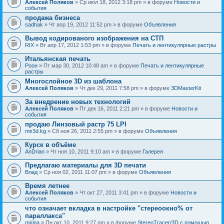
Алексей Поляков
» Ср июл 18, 2012 3:18 pm » в форуме
Новости и
события
продажа бизнеса
sadhak
» Чт апр 19, 2012 11:52 pm » в форуме
Объявления
Вывод кодированого изображения на СТП
RIX
» Вт апр 17, 2012 1:53 pm » в форуме
Печать и лентикулярные растры
Итальянская печать
Pоон
» Пт мар 30, 2012 10:48 am » в форуме
Печать и лентикулярные
растры
Многослойное 3D из шаблона
Алексей Поляков
» Чт дек 29, 2011 7:58 pm » в форуме
3DMasterKit
За внедрение новых технологий
Алексей Поляков
» Пт дек 16, 2011 2:21 pm » в форуме
Новости и
события
продаю Линзовый растр 75 LPI
mir3d.kg
» Сб ноя 26, 2011 2:55 pm » в форуме
Объявления
Курск в объёме
AnDrian
» Чт ноя 10, 2011 9:10 am » в форуме
Галерея
Предлагаю материалы для 3D печати
Влад
» Ср ноя 02, 2011 11:07 pm » в форуме
Объявления
Время летнее
Алексей Поляков
» Чт окт 27, 2011 3:41 pm » в форуме
Новости и
события
что означает вкладка в настройке "стереоокно% от
параллакса"
mirina
» Пн окт 10, 2011 9:27 pm » в форуме
StereoTracer/3D с помощью