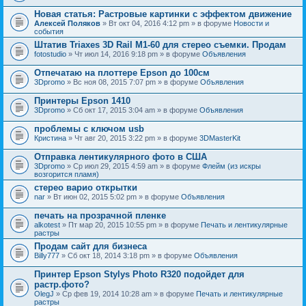
Новая статья: Растровые картинки с эффектом движение
Алексей Поляков
» Вт окт 04, 2016 4:12 pm » в форуме
Новости и
события
Штатив Triaxes 3D Rail M1-60 для стерео съемки. Продам
fotostudio
» Чт июл 14, 2016 9:18 pm » в форуме
Объявления
Отпечатаю на плоттере Epson до 100см
3Dpromo
» Вс ноя 08, 2015 7:07 pm » в форуме
Объявления
Принтеры Epson 1410
3Dpromo
» Сб окт 17, 2015 3:04 am » в форуме
Объявления
проблемы с ключом usb
Кристина
» Чт авг 20, 2015 3:22 pm » в форуме
3DMasterKit
Отправка лентикулярного фото в США
3Dpromo
» Ср июл 29, 2015 4:59 am » в форуме
Флейм (из искры
возгорится пламя)
стерео варио открытки
nar
» Вт июн 02, 2015 5:02 pm » в форуме
Объявления
печать на прозрачной пленке
alkotest
» Пт мар 20, 2015 10:55 pm » в форуме
Печать и лентикулярные
растры
Продам сайт для бизнеса
Billy777
» Сб окт 18, 2014 3:18 pm » в форуме
Объявления
Принтер Epson Stylys Photo R320 подойдет для
растр.фото?
OlegJ
» Ср фев 19, 2014 10:28 am » в форуме
Печать и лентикулярные
растры