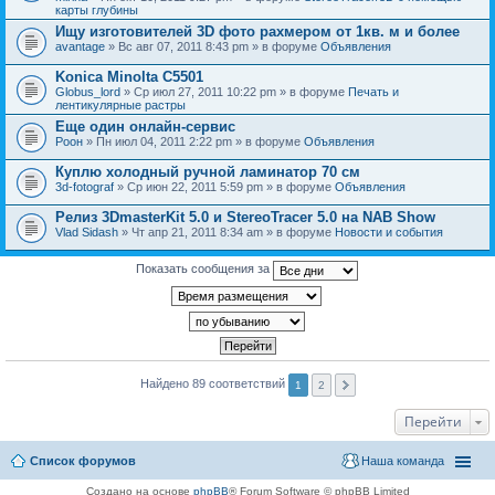
карты глубины
Ищу изготовителей 3D фото рахмером от 1кв. м и более
avantage
» Вс авг 07, 2011 8:43 pm » в форуме
Объявления
Konica Minolta C5501
Globus_lord
» Ср июл 27, 2011 10:22 pm » в форуме
Печать и
лентикулярные растры
Еще один онлайн-сервис
Pоон
» Пн июл 04, 2011 2:22 pm » в форуме
Объявления
Куплю холодный ручной ламинатор 70 см
3d-fotograf
» Ср июн 22, 2011 5:59 pm » в форуме
Объявления
Релиз 3DmasterKit 5.0 и StereoTracer 5.0 на NAB Show
Vlad Sidash
» Чт апр 21, 2011 8:34 am » в форуме
Новости и события
Показать сообщения за
Найдено 89 соответствий
1
2
Перейти
Список форумов
Наша команда
Создано на основе
phpBB
® Forum Software © phpBB Limited