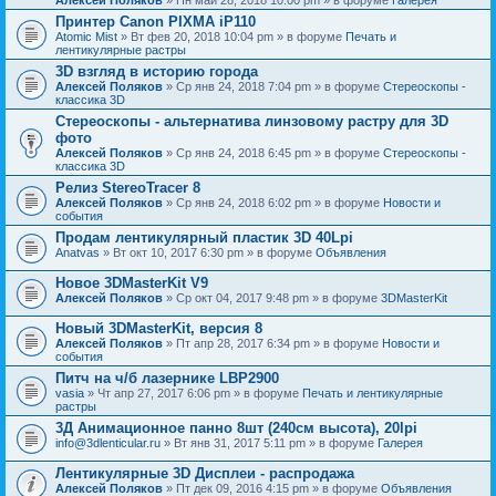
Принтер Canon PIXMA iP110
Atomic Mist
» Вт фев 20, 2018 10:04 pm » в форуме
Печать и
лентикулярные растры
3D взгляд в историю города
Алексей Поляков
» Ср янв 24, 2018 7:04 pm » в форуме
Стереоскопы -
классика 3D
Стереоскопы - альтернатива линзовому растру для 3D
фото
Алексей Поляков
» Ср янв 24, 2018 6:45 pm » в форуме
Стереоскопы -
классика 3D
Релиз StereoTracer 8
Алексей Поляков
» Ср янв 24, 2018 6:02 pm » в форуме
Новости и
события
Продам лентикулярный пластик 3D 40Lpi
Anatvas
» Вт окт 10, 2017 6:30 pm » в форуме
Объявления
Новое 3DMasterKit V9
Алексей Поляков
» Ср окт 04, 2017 9:48 pm » в форуме
3DMasterKit
Новый 3DMasterKit, версия 8
Алексей Поляков
» Пт апр 28, 2017 6:34 pm » в форуме
Новости и
события
Питч на ч/б лазернике LBP2900
vasia
» Чт апр 27, 2017 6:06 pm » в форуме
Печать и лентикулярные
растры
3Д Анимационное панно 8шт (240см высота), 20lpi
info@3dlenticular.ru
» Вт янв 31, 2017 5:11 pm » в форуме
Галерея
Лентикулярные 3D Дисплеи - распродажа
Алексей Поляков
» Пт дек 09, 2016 4:15 pm » в форуме
Объявления