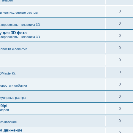
е
Галерея
0
 и лентикулярные растры
0
тереоскопы - классика 3D
у для 3D фото
0
тереоскопы - классика 3D
0
овости и события
0
0
DMasterKit
0
овости и события
0
икулярные растры
0lpi
0
алерея
0
бъявления
ом движение