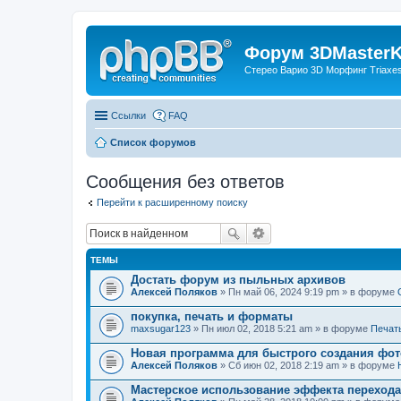
Форум 3DMasterKi
Стерео Варио 3D Морфинг Triaxes 
Ссылки
FAQ
Список форумов
Сообщения без ответов
Перейти к расширенному поиску
ТЕМЫ
Достать форум из пыльных архивов
Алексей Поляков
» Пн май 06, 2024 9:19 pm » в форуме
покупка, печать и форматы
maxsugar123
» Пн июл 02, 2018 5:21 am » в форуме
Печат
Новая программа для быстрого создания фот
Алексей Поляков
» Сб июн 02, 2018 2:19 am » в форуме
Мастерское использование эффекта переход