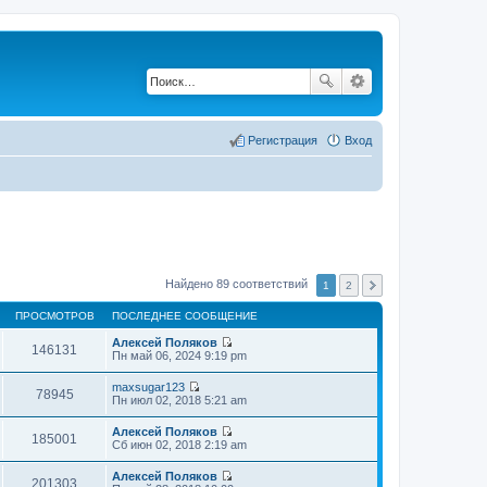
Регистрация
Вход
Найдено 89 соответствий
1
2
ПРОСМОТРОВ
ПОСЛЕДНЕЕ СООБЩЕНИЕ
Алексей Поляков
146131
П
Пн май 06, 2024 9:19 pm
е
р
maxsugar123
е
78945
П
Пн июл 02, 2018 5:21 am
й
е
т
р
Алексей Поляков
и
е
185001
П
Сб июн 02, 2018 2:19 am
к
й
е
п
т
р
о
Алексей Поляков
и
е
201303
с