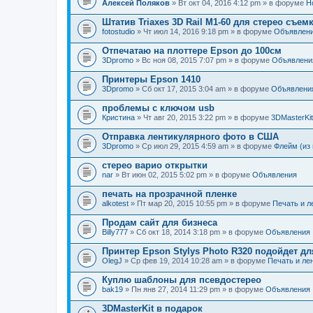
Алексей Поляков
» Вт окт 04, 2016 4:12 pm » в форуме
Н
Штатив Triaxes 3D Rail M1-60 для стерео съем
fotostudio
» Чт июл 14, 2016 9:18 pm » в форуме
Объявлен
Отпечатаю на плоттере Epson до 100см
3Dpromo
» Вс ноя 08, 2015 7:07 pm » в форуме
Объявлени
Принтеры Epson 1410
3Dpromo
» Сб окт 17, 2015 3:04 am » в форуме
Объявлени
проблемы с ключом usb
Кристина
» Чт авг 20, 2015 3:22 pm » в форуме
3DMasterKit
Отправка лентикулярного фото в США
3Dpromo
» Ср июл 29, 2015 4:59 am » в форуме
Флейм (из 
стерео варио открытки
nar
» Вт июн 02, 2015 5:02 pm » в форуме
Объявления
печать на прозрачной пленке
alkotest
» Пт мар 20, 2015 10:55 pm » в форуме
Печать и л
Продам сайт для бизнеса
Billy777
» Сб окт 18, 2014 3:18 pm » в форуме
Объявления
Принтер Epson Stylys Photo R320 подойдет дл
OlegJ
» Ср фев 19, 2014 10:28 am » в форуме
Печать и ле
Куплю шаблоны для псевдостерео
bak19
» Пн янв 27, 2014 11:29 pm » в форуме
Объявления
3DMasterKit в подарок