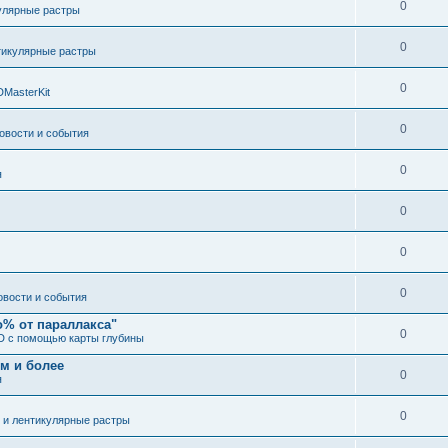
0
улярные растры
0
тикулярные растры
0
DMasterKit
0
овости и события
0
я
0
0
0
овости и события
о% от параллакса"
0
3D с помощью карты глубины
 м и более
0
я
0
 и лентикулярные растры