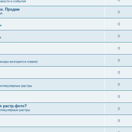
0
овости и события
ки. Продам
0
ия
0
я
0
я
0
0
искры возгорится пламя)
0
0
ентикулярные растры
0
я растр.фото?
0
нтикулярные растры
0