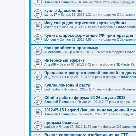
Алексей Поляков
» Пт янв 24, 2014 12:35 pm » в форуме
куплю 3д шаблоны
lavrov17
» Вс дек 15, 2013 1:31 am » в форуме
Объявлени
Ищу спеца для отрисовки карты глубины
asken
» Ср июл 24, 2013 12:19 am » в форуме
Объявления
Купить широкоформатные УФ-принтеры для п
blonden
» Ср июн 26, 2013 4:56 pm » в форуме
Объявлени
Как приобрести программу.
Анастасия С
» Ср июн 05, 2013 5:20 pm » в форуме
Объяв
Интересный эффект
Artes86
» Вт май 07, 2013 7:42 pm » в форуме
3DMasterKit
Предлагаем растр с клеевой основой по дост
3D_Rastr
» Пт мар 29, 2013 3:08 pm » в форуме
Объявлен
Куплю линзовый растр
Ledmaster
» Чт сен 20, 2012 11:45 am » в форуме
Объявле
Сбой в работе форума 23-24 августа 2012
Алексей Поляков
» Пт авг 24, 2012 7:27 pm » в форуме
Н
2012-05-15 Legend Лучший инновационный пр
Алексей Поляков
» Ср июл 18, 2012 3:18 pm » в форуме
продажа бизнеса
sadhak
» Чт апр 19, 2012 11:52 pm » в форуме
Объявления
Вывод кодированого изображения на СТП