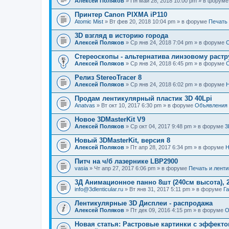
Алексей Поляков
» Пн май 28, 2018 10:00 pm » в форум
Принтер Canon PIXMA iP110
Atomic Mist
» Вт фев 20, 2018 10:04 pm » в форуме
Печать
3D взгляд в историю города
Алексей Поляков
» Ср янв 24, 2018 7:04 pm » в форуме
С
Стереоскопы - альтернатива линзовому растр
Алексей Поляков
» Ср янв 24, 2018 6:45 pm » в форуме
С
Релиз StereoTracer 8
Алексей Поляков
» Ср янв 24, 2018 6:02 pm » в форуме
Н
Продам лентикулярный пластик 3D 40Lpi
Anatvas
» Вт окт 10, 2017 6:30 pm » в форуме
Объявления
Новое 3DMasterKit V9
Алексей Поляков
» Ср окт 04, 2017 9:48 pm » в форуме
3
Новый 3DMasterKit, версия 8
Алексей Поляков
» Пт апр 28, 2017 6:34 pm » в форуме
Н
Питч на ч/б лазернике LBP2900
vasia
» Чт апр 27, 2017 6:06 pm » в форуме
Печать и лент
3Д Анимационное панно 8шт (240см высота), 2
info@3dlenticular.ru
» Вт янв 31, 2017 5:11 pm » в форуме
Г
Лентикулярные 3D Дисплеи - распродажа
Алексей Поляков
» Пт дек 09, 2016 4:15 pm » в форуме
О
Новая статья: Растровые картинки с эффект