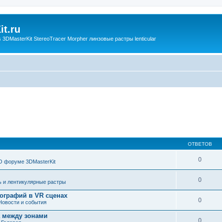
t.ru
3DMasterKit StereoTracer Morpher линзовые растры lenticular
ОТВЕТОВ
0
О форуме 3DMasterKit
0
ь и лентикулярные растры
ографий в VR сценах
0
Новости и события
а между зонами
0