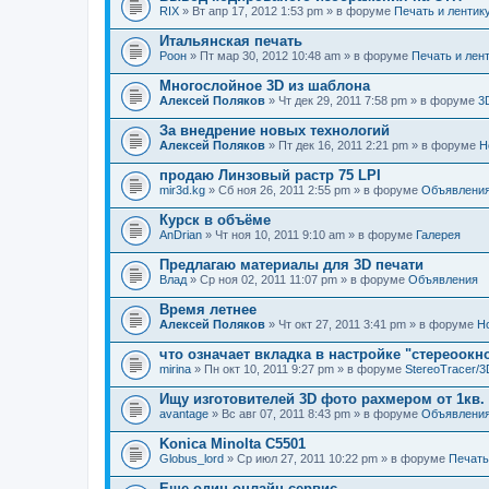
RIX
» Вт апр 17, 2012 1:53 pm » в форуме
Печать и лентик
Итальянская печать
Pоон
» Пт мар 30, 2012 10:48 am » в форуме
Печать и лен
Многослойное 3D из шаблона
Алексей Поляков
» Чт дек 29, 2011 7:58 pm » в форуме
3
За внедрение новых технологий
Алексей Поляков
» Пт дек 16, 2011 2:21 pm » в форуме
Н
продаю Линзовый растр 75 LPI
mir3d.kg
» Сб ноя 26, 2011 2:55 pm » в форуме
Объявлени
Курск в объёме
AnDrian
» Чт ноя 10, 2011 9:10 am » в форуме
Галерея
Предлагаю материалы для 3D печати
Влад
» Ср ноя 02, 2011 11:07 pm » в форуме
Объявления
Время летнее
Алексей Поляков
» Чт окт 27, 2011 3:41 pm » в форуме
Н
что означает вкладка в настройке "стереоокн
mirina
» Пн окт 10, 2011 9:27 pm » в форуме
StereoTracer/
Ищу изготовителей 3D фото рахмером от 1кв.
avantage
» Вс авг 07, 2011 8:43 pm » в форуме
Объявлени
Konica Minolta C5501
Globus_lord
» Ср июл 27, 2011 10:22 pm » в форуме
Печать
Еще один онлайн-сервис