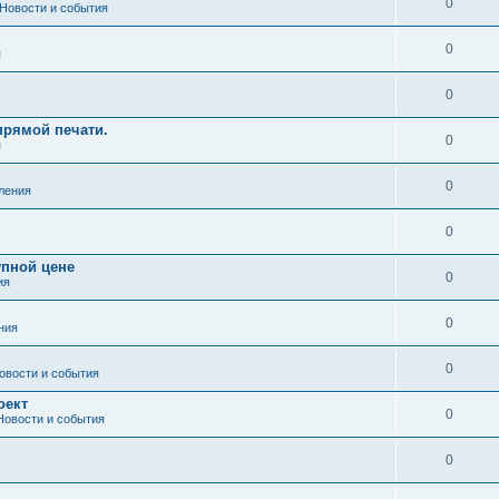
0
Новости и события
0
я
0
рямой печати.
0
я
0
ления
0
упной цене
0
ия
0
ния
0
овости и события
оект
0
Новости и события
0