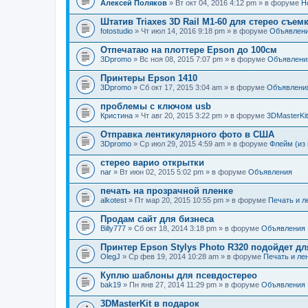
Алексей Поляков
» Вт окт 04, 2016 4:12 pm » в форуме
Н
Штатив Triaxes 3D Rail M1-60 для стерео съем
fotostudio
» Чт июл 14, 2016 9:18 pm » в форуме
Объявлен
Отпечатаю на плоттере Epson до 100см
3Dpromo
» Вс ноя 08, 2015 7:07 pm » в форуме
Объявлени
Принтеры Epson 1410
3Dpromo
» Сб окт 17, 2015 3:04 am » в форуме
Объявлени
проблемы с ключом usb
Кристина
» Чт авг 20, 2015 3:22 pm » в форуме
3DMasterKit
Отправка лентикулярного фото в США
3Dpromo
» Ср июл 29, 2015 4:59 am » в форуме
Флейм (из 
стерео варио открытки
nar
» Вт июн 02, 2015 5:02 pm » в форуме
Объявления
печать на прозрачной пленке
alkotest
» Пт мар 20, 2015 10:55 pm » в форуме
Печать и л
Продам сайт для бизнеса
Billy777
» Сб окт 18, 2014 3:18 pm » в форуме
Объявления
Принтер Epson Stylys Photo R320 подойдет дл
OlegJ
» Ср фев 19, 2014 10:28 am » в форуме
Печать и ле
Куплю шаблоны для псевдостерео
bak19
» Пн янв 27, 2014 11:29 pm » в форуме
Объявления
3DMasterKit в подарок