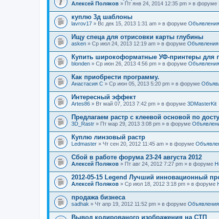
Алексей Поляков
» Пт янв 24, 2014 12:35 pm » в форуме
куплю 3д шаблоны
lavrov17
» Вс дек 15, 2013 1:31 am » в форуме
Объявлени
Ищу спеца для отрисовки карты глубины
asken
» Ср июл 24, 2013 12:19 am » в форуме
Объявления
Купить широкоформатные УФ-принтеры для п
blonden
» Ср июн 26, 2013 4:56 pm » в форуме
Объявлени
Как приобрести программу.
Анастасия С
» Ср июн 05, 2013 5:20 pm » в форуме
Объяв
Интересный эффект
Artes86
» Вт май 07, 2013 7:42 pm » в форуме
3DMasterKit
Предлагаем растр с клеевой основой по дост
3D_Rastr
» Пт мар 29, 2013 3:08 pm » в форуме
Объявлен
Куплю линзовый растр
Ledmaster
» Чт сен 20, 2012 11:45 am » в форуме
Объявле
Сбой в работе форума 23-24 августа 2012
Алексей Поляков
» Пт авг 24, 2012 7:27 pm » в форуме
Н
2012-05-15 Legend Лучший инновационный пр
Алексей Поляков
» Ср июл 18, 2012 3:18 pm » в форуме
продажа бизнеса
sadhak
» Чт апр 19, 2012 11:52 pm » в форуме
Объявления
Вывод кодированого изображения на СТП