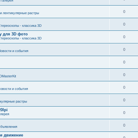
е
Галерея
0
 и лентикулярные растры
0
тереоскопы - классика 3D
у для 3D фото
0
тереоскопы - классика 3D
0
овости и события
0
0
DMasterKit
0
овости и события
0
икулярные растры
0lpi
0
алерея
0
бъявления
ом движение