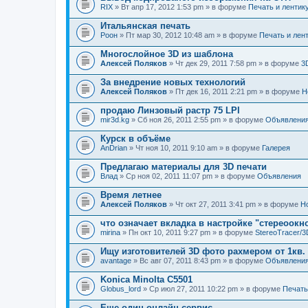
RIX
» Вт апр 17, 2012 1:53 pm » в форуме
Печать и лентик
Итальянская печать
Pоон
» Пт мар 30, 2012 10:48 am » в форуме
Печать и лен
Многослойное 3D из шаблона
Алексей Поляков
» Чт дек 29, 2011 7:58 pm » в форуме
3
За внедрение новых технологий
Алексей Поляков
» Пт дек 16, 2011 2:21 pm » в форуме
Н
продаю Линзовый растр 75 LPI
mir3d.kg
» Сб ноя 26, 2011 2:55 pm » в форуме
Объявлени
Курск в объёме
AnDrian
» Чт ноя 10, 2011 9:10 am » в форуме
Галерея
Предлагаю материалы для 3D печати
Влад
» Ср ноя 02, 2011 11:07 pm » в форуме
Объявления
Время летнее
Алексей Поляков
» Чт окт 27, 2011 3:41 pm » в форуме
Н
что означает вкладка в настройке "стереоокн
mirina
» Пн окт 10, 2011 9:27 pm » в форуме
StereoTracer/
Ищу изготовителей 3D фото рахмером от 1кв.
avantage
» Вс авг 07, 2011 8:43 pm » в форуме
Объявлени
Konica Minolta C5501
Globus_lord
» Ср июл 27, 2011 10:22 pm » в форуме
Печать
Еще один онлайн-сервис