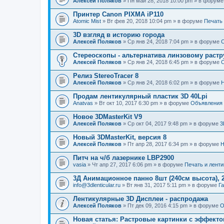
Алексей Поляков
» Пн май 28, 2018 10:00 pm » в форум
Принтер Canon PIXMA iP110
Atomic Mist
» Вт фев 20, 2018 10:04 pm » в форуме
Печать
3D взгляд в историю города
Алексей Поляков
» Ср янв 24, 2018 7:04 pm » в форуме
С
Стереоскопы - альтернатива линзовому растр
Алексей Поляков
» Ср янв 24, 2018 6:45 pm » в форуме
С
Релиз StereoTracer 8
Алексей Поляков
» Ср янв 24, 2018 6:02 pm » в форуме
Н
Продам лентикулярный пластик 3D 40Lpi
Anatvas
» Вт окт 10, 2017 6:30 pm » в форуме
Объявления
Новое 3DMasterKit V9
Алексей Поляков
» Ср окт 04, 2017 9:48 pm » в форуме
3
Новый 3DMasterKit, версия 8
Алексей Поляков
» Пт апр 28, 2017 6:34 pm » в форуме
Н
Питч на ч/б лазернике LBP2900
vasia
» Чт апр 27, 2017 6:06 pm » в форуме
Печать и лент
3Д Анимационное панно 8шт (240см высота), 2
info@3dlenticular.ru
» Вт янв 31, 2017 5:11 pm » в форуме
Г
Лентикулярные 3D Дисплеи - распродажа
Алексей Поляков
» Пт дек 09, 2016 4:15 pm » в форуме
О
Новая статья: Растровые картинки с эффект