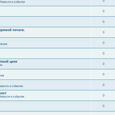
0
Новости и события
0
я
0
рямой печати.
0
я
0
ления
0
упной цене
0
ия
0
ния
0
овости и события
оект
0
Новости и события
0