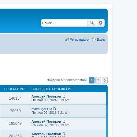
Регистрация
Вход
Найдено 89 соответствий
1
2
ПРОСМОТРОВ
ПОСЛЕДНЕЕ СООБЩЕНИЕ
Алексей Поляков
146154
П
Пн май 06, 2024 9:19 pm
е
р
maxsugar123
е
78950
П
Пн июл 02, 2018 5:21 am
й
е
т
р
Алексей Поляков
и
е
185048
П
Сб июн 02, 2018 2:19 am
к
й
е
п
т
р
о
Алексей Поляков
и
е
201353
с