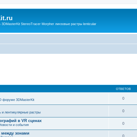
t.ru
3DMasterKit StereoTracer Morpher линзовые растры lenticular
ОТВЕТОВ
0
О форуме 3DMasterKit
0
ь и лентикулярные растры
ографий в VR сценах
0
Новости и события
а между зонами
0