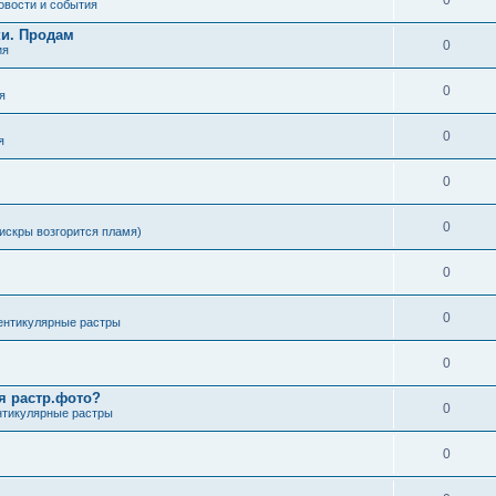
0
овости и события
ки. Продам
0
ия
0
я
0
я
0
0
искры возгорится пламя)
0
0
ентикулярные растры
0
я растр.фото?
0
нтикулярные растры
0