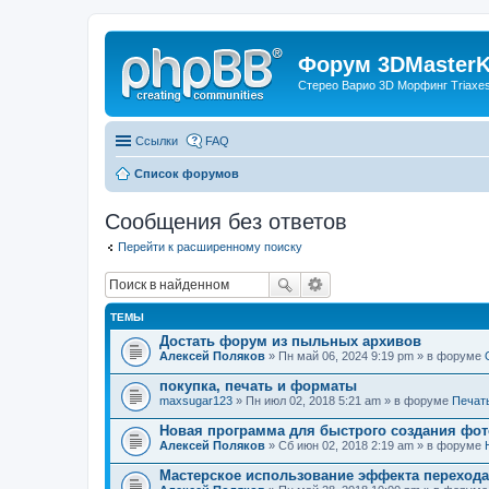
Форум 3DMasterKi
Стерео Варио 3D Морфинг Triaxes 
Ссылки
FAQ
Список форумов
Сообщения без ответов
Перейти к расширенному поиску
ТЕМЫ
Достать форум из пыльных архивов
Алексей Поляков
» Пн май 06, 2024 9:19 pm » в форуме
покупка, печать и форматы
maxsugar123
» Пн июл 02, 2018 5:21 am » в форуме
Печат
Новая программа для быстрого создания фот
Алексей Поляков
» Сб июн 02, 2018 2:19 am » в форуме
Мастерское использование эффекта переход