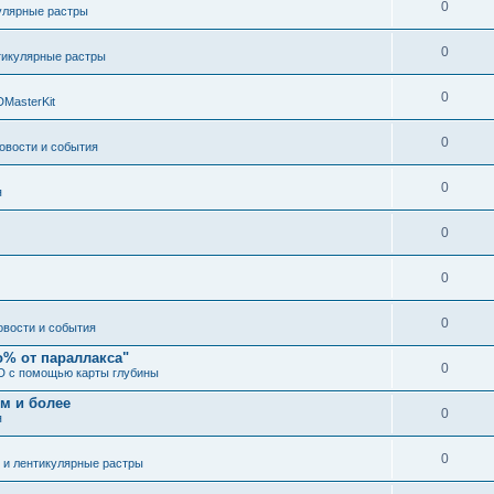
0
улярные растры
0
тикулярные растры
0
DMasterKit
0
овости и события
0
я
0
0
0
овости и события
о% от параллакса"
0
3D с помощью карты глубины
 м и более
0
я
0
 и лентикулярные растры