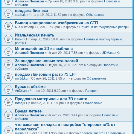
Алексей Поляков
» Ср июл 18, 2012 3:18 pm » в форуме
Новости и
события
продажа бизнеса
sadhak
» Чт апр 19, 2012 11:52 pm » в форуме
Объявления
Вывод кодированого изображения на СТП
RIX
» Вт апр 17, 2012 1:53 pm » в форуме
Печать и лентикулярные растры
Итальянская печать
Pоон
» Пт мар 30, 2012 10:48 am » в форуме
Печать и лентикулярные
растры
Многослойное 3D из шаблона
Алексей Поляков
» Чт дек 29, 2011 7:58 pm » в форуме
3DMasterKit
За внедрение новых технологий
Алексей Поляков
» Пт дек 16, 2011 2:21 pm » в форуме
Новости и
события
продаю Линзовый растр 75 LPI
mir3d.kg
» Сб ноя 26, 2011 2:55 pm » в форуме
Объявления
Курск в объёме
AnDrian
» Чт ноя 10, 2011 9:10 am » в форуме
Галерея
Предлагаю материалы для 3D печати
Влад
» Ср ноя 02, 2011 11:07 pm » в форуме
Объявления
Время летнее
Алексей Поляков
» Чт окт 27, 2011 3:41 pm » в форуме
Новости и
события
что означает вкладка в настройке "стереоокно% от
параллакса"
mirina
» Пн окт 10, 2011 9:27 pm » в форуме
StereoTracer/3D с помощью