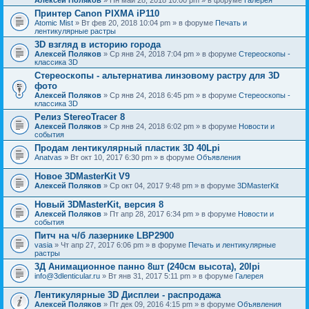
Принтер Canon PIXMA iP110
Atomic Mist
» Вт фев 20, 2018 10:04 pm » в форуме
Печать и
лентикулярные растры
3D взгляд в историю города
Алексей Поляков
» Ср янв 24, 2018 7:04 pm » в форуме
Стереоскопы -
классика 3D
Стереоскопы - альтернатива линзовому растру для 3D
фото
Алексей Поляков
» Ср янв 24, 2018 6:45 pm » в форуме
Стереоскопы -
классика 3D
Релиз StereoTracer 8
Алексей Поляков
» Ср янв 24, 2018 6:02 pm » в форуме
Новости и
события
Продам лентикулярный пластик 3D 40Lpi
Anatvas
» Вт окт 10, 2017 6:30 pm » в форуме
Объявления
Новое 3DMasterKit V9
Алексей Поляков
» Ср окт 04, 2017 9:48 pm » в форуме
3DMasterKit
Новый 3DMasterKit, версия 8
Алексей Поляков
» Пт апр 28, 2017 6:34 pm » в форуме
Новости и
события
Питч на ч/б лазернике LBP2900
vasia
» Чт апр 27, 2017 6:06 pm » в форуме
Печать и лентикулярные
растры
3Д Анимационное панно 8шт (240см высота), 20lpi
info@3dlenticular.ru
» Вт янв 31, 2017 5:11 pm » в форуме
Галерея
Лентикулярные 3D Дисплеи - распродажа
Алексей Поляков
» Пт дек 09, 2016 4:15 pm » в форуме
Объявления