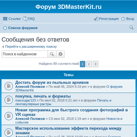
Форум 3DMasterKit.ru
Ссылки
FAQ
Регистрация
Вход
Список форумов
ои
Сообщения без ответов
ск
Перейти к расширенному поиску
Найдено 89 соответствий
1
2
Темы
Достать форум из пыльных архивов
Алексей Поляков
» Пн май 06, 2024 9:19 pm » в форуме
О форуме
3DMasterKit
покупка, печать и форматы
maxsugar123
» Пн июл 02, 2018 5:21 am » в форуме
Печать и
лентикулярные растры
Новая программа для быстрого создания фотографий в
VR сценах
Алексей Поляков
» Сб июн 02, 2018 2:19 am » в форуме
Новости и
события
Мастерское использование эффекта перехода между
зонами
Алексей Поляков
» Пн май 28, 2018 10:00 pm » в форуме
Галерея