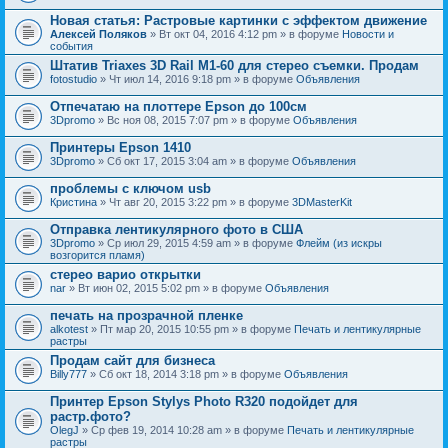
Новая статья: Растровые картинки с эффектом движение
Алексей Поляков
» Вт окт 04, 2016 4:12 pm » в форуме
Новости и
события
Штатив Triaxes 3D Rail M1-60 для стерео съемки. Продам
fotostudio
» Чт июл 14, 2016 9:18 pm » в форуме
Объявления
Отпечатаю на плоттере Epson до 100см
3Dpromo
» Вс ноя 08, 2015 7:07 pm » в форуме
Объявления
Принтеры Epson 1410
3Dpromo
» Сб окт 17, 2015 3:04 am » в форуме
Объявления
проблемы с ключом usb
Кристина
» Чт авг 20, 2015 3:22 pm » в форуме
3DMasterKit
Отправка лентикулярного фото в США
3Dpromo
» Ср июл 29, 2015 4:59 am » в форуме
Флейм (из искры
возгорится пламя)
стерео варио открытки
nar
» Вт июн 02, 2015 5:02 pm » в форуме
Объявления
печать на прозрачной пленке
alkotest
» Пт мар 20, 2015 10:55 pm » в форуме
Печать и лентикулярные
растры
Продам сайт для бизнеса
Billy777
» Сб окт 18, 2014 3:18 pm » в форуме
Объявления
Принтер Epson Stylys Photo R320 подойдет для
растр.фото?
OlegJ
» Ср фев 19, 2014 10:28 am » в форуме
Печать и лентикулярные
растры