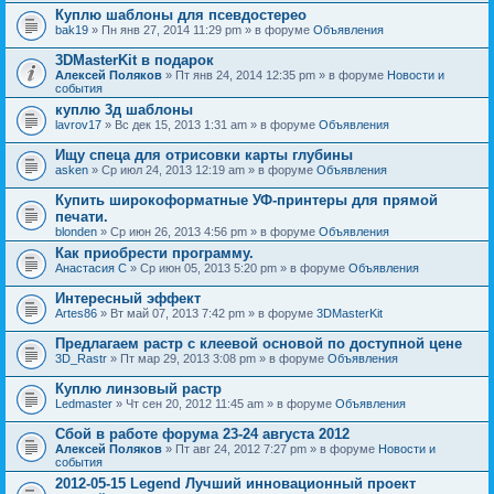
Куплю шаблоны для псевдостерео
bak19
» Пн янв 27, 2014 11:29 pm » в форуме
Объявления
3DMasterKit в подарок
Алексей Поляков
» Пт янв 24, 2014 12:35 pm » в форуме
Новости и
события
куплю 3д шаблоны
lavrov17
» Вс дек 15, 2013 1:31 am » в форуме
Объявления
Ищу спеца для отрисовки карты глубины
asken
» Ср июл 24, 2013 12:19 am » в форуме
Объявления
Купить широкоформатные УФ-принтеры для прямой
печати.
blonden
» Ср июн 26, 2013 4:56 pm » в форуме
Объявления
Как приобрести программу.
Анастасия С
» Ср июн 05, 2013 5:20 pm » в форуме
Объявления
Интересный эффект
Artes86
» Вт май 07, 2013 7:42 pm » в форуме
3DMasterKit
Предлагаем растр с клеевой основой по доступной цене
3D_Rastr
» Пт мар 29, 2013 3:08 pm » в форуме
Объявления
Куплю линзовый растр
Ledmaster
» Чт сен 20, 2012 11:45 am » в форуме
Объявления
Сбой в работе форума 23-24 августа 2012
Алексей Поляков
» Пт авг 24, 2012 7:27 pm » в форуме
Новости и
события
2012-05-15 Legend Лучший инновационный проект