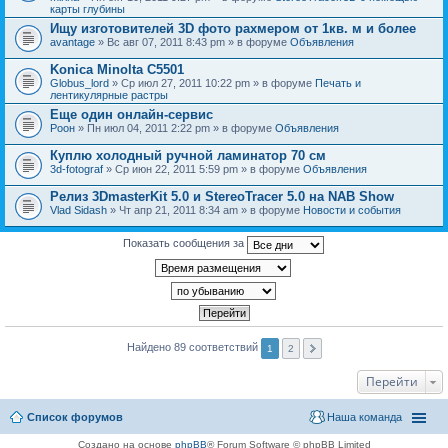
карты глубины
Ищу изготовителей 3D фото рахмером от 1кв. м и более
avantage
» Вс авг 07, 2011 8:43 pm » в форуме
Объявления
Konica Minolta C5501
Globus_lord
» Ср июл 27, 2011 10:22 pm » в форуме
Печать и
лентикулярные растры
Еще один онлайн-сервис
Pоон
» Пн июл 04, 2011 2:22 pm » в форуме
Объявления
Куплю холодный ручной ламинатор 70 см
3d-fotograf
» Ср июн 22, 2011 5:59 pm » в форуме
Объявления
Релиз 3DmasterKit 5.0 и StereoTracer 5.0 на NAB Show
Vlad Sidash
» Чт апр 21, 2011 8:34 am » в форуме
Новости и события
Показать сообщения за
Найдено 89 соответствий
1
2
Перейти
Список форумов
Наша команда
Создано на основе
phpBB
® Forum Software © phpBB Limited