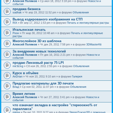
Алексей Поляков
» Ср июл 18, 2012 3:18 pm » в форуме
Новости и
события
продажа бизнеса
sadhak
» Чт апр 19, 2012 11:52 pm » в форуме
Объявления
Вывод кодированого изображения на СТП
RIX
» Вт апр 17, 2012 1:53 pm » в форуме
Печать и лентикулярные растры
Итальянская печать
Pоон
» Пт мар 30, 2012 10:48 am » в форуме
Печать и лентикулярные
растры
Многослойное 3D из шаблона
Алексей Поляков
» Чт дек 29, 2011 7:58 pm » в форуме
3DMasterKit
За внедрение новых технологий
Алексей Поляков
» Пт дек 16, 2011 2:21 pm » в форуме
Новости и
события
продаю Линзовый растр 75 LPI
mir3d.kg
» Сб ноя 26, 2011 2:55 pm » в форуме
Объявления
Курск в объёме
AnDrian
» Чт ноя 10, 2011 9:10 am » в форуме
Галерея
Предлагаю материалы для 3D печати
Влад
» Ср ноя 02, 2011 11:07 pm » в форуме
Объявления
Время летнее
Алексей Поляков
» Чт окт 27, 2011 3:41 pm » в форуме
Новости и
события
что означает вкладка в настройке "стереоокно% от
параллакса"
mirina
» Пн окт 10, 2011 9:27 pm » в форуме
StereoTracer/3D с помощью