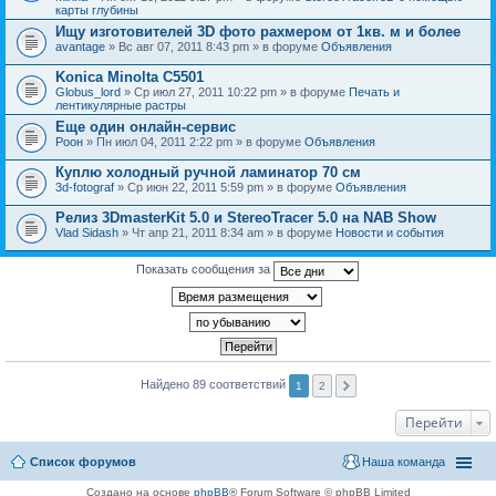
карты глубины
Ищу изготовителей 3D фото рахмером от 1кв. м и более
avantage
» Вс авг 07, 2011 8:43 pm » в форуме
Объявления
Konica Minolta C5501
Globus_lord
» Ср июл 27, 2011 10:22 pm » в форуме
Печать и
лентикулярные растры
Еще один онлайн-сервис
Pоон
» Пн июл 04, 2011 2:22 pm » в форуме
Объявления
Куплю холодный ручной ламинатор 70 см
3d-fotograf
» Ср июн 22, 2011 5:59 pm » в форуме
Объявления
Релиз 3DmasterKit 5.0 и StereoTracer 5.0 на NAB Show
Vlad Sidash
» Чт апр 21, 2011 8:34 am » в форуме
Новости и события
Показать сообщения за
Найдено 89 соответствий
1
2
Перейти
Список форумов
Наша команда
Создано на основе
phpBB
® Forum Software © phpBB Limited