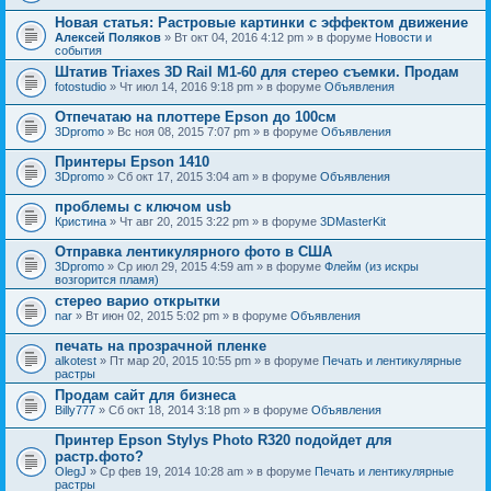
Новая статья: Растровые картинки с эффектом движение
Алексей Поляков
» Вт окт 04, 2016 4:12 pm » в форуме
Новости и
события
Штатив Triaxes 3D Rail M1-60 для стерео съемки. Продам
fotostudio
» Чт июл 14, 2016 9:18 pm » в форуме
Объявления
Отпечатаю на плоттере Epson до 100см
3Dpromo
» Вс ноя 08, 2015 7:07 pm » в форуме
Объявления
Принтеры Epson 1410
3Dpromo
» Сб окт 17, 2015 3:04 am » в форуме
Объявления
проблемы с ключом usb
Кристина
» Чт авг 20, 2015 3:22 pm » в форуме
3DMasterKit
Отправка лентикулярного фото в США
3Dpromo
» Ср июл 29, 2015 4:59 am » в форуме
Флейм (из искры
возгорится пламя)
стерео варио открытки
nar
» Вт июн 02, 2015 5:02 pm » в форуме
Объявления
печать на прозрачной пленке
alkotest
» Пт мар 20, 2015 10:55 pm » в форуме
Печать и лентикулярные
растры
Продам сайт для бизнеса
Billy777
» Сб окт 18, 2014 3:18 pm » в форуме
Объявления
Принтер Epson Stylys Photo R320 подойдет для
растр.фото?
OlegJ
» Ср фев 19, 2014 10:28 am » в форуме
Печать и лентикулярные
растры