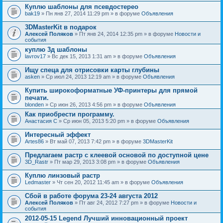
Куплю шаблоны для псевдостерео
bak19
» Пн янв 27, 2014 11:29 pm » в форуме
Объявления
3DMasterKit в подарок
Алексей Поляков
» Пт янв 24, 2014 12:35 pm » в форуме
Новости и
события
куплю 3д шаблоны
lavrov17
» Вс дек 15, 2013 1:31 am » в форуме
Объявления
Ищу спеца для отрисовки карты глубины
asken
» Ср июл 24, 2013 12:19 am » в форуме
Объявления
Купить широкоформатные УФ-принтеры для прямой
печати.
blonden
» Ср июн 26, 2013 4:56 pm » в форуме
Объявления
Как приобрести программу.
Анастасия С
» Ср июн 05, 2013 5:20 pm » в форуме
Объявления
Интересный эффект
Artes86
» Вт май 07, 2013 7:42 pm » в форуме
3DMasterKit
Предлагаем растр с клеевой основой по доступной цене
3D_Rastr
» Пт мар 29, 2013 3:08 pm » в форуме
Объявления
Куплю линзовый растр
Ledmaster
» Чт сен 20, 2012 11:45 am » в форуме
Объявления
Сбой в работе форума 23-24 августа 2012
Алексей Поляков
» Пт авг 24, 2012 7:27 pm » в форуме
Новости и
события
2012-05-15 Legend Лучший инновационный проект