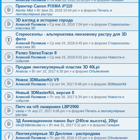
Принтер Canon PIXMA iP110
Atomic Mist
» Вт фев 20, 2018 10:04 pm » в форуме
Печать и
лентикулярные растры
3D взгляд в историю города
Алексей Поляков
» Ср янв 24, 2018 7:04 pm » в форуме
Стереоскопы -
классика 3D
Стереоскопы - альтернатива линзовому растру для 3D
фото
Алексей Поляков
» Ср янв 24, 2018 6:45 pm » в форуме
Стереоскопы -
классика 3D
Релиз StereoTracer 8
Алексей Поляков
» Ср янв 24, 2018 6:02 pm » в форуме
Новости и
события
Продам лентикулярный пластик 3D 40Lpi
Anatvas
» Вт окт 10, 2017 6:30 pm » в форуме
Объявления
Новое 3DMasterKit V9
Алексей Поляков
» Ср окт 04, 2017 9:48 pm » в форуме
3DMasterKit
Новый 3DMasterKit, версия 8
Алексей Поляков
» Пт апр 28, 2017 6:34 pm » в форуме
Новости и
события
Питч на ч/б лазернике LBP2900
vasia
» Чт апр 27, 2017 6:06 pm » в форуме
Печать и лентикулярные
растры
3Д Анимационное панно 8шт (240см высота), 20lpi
info@3dlenticular.ru
» Вт янв 31, 2017 5:11 pm » в форуме
Галерея
Лентикулярные 3D Дисплеи - распродажа
Алексей Поляков
» Пт дек 09, 2016 4:15 pm » в форуме
Объявления