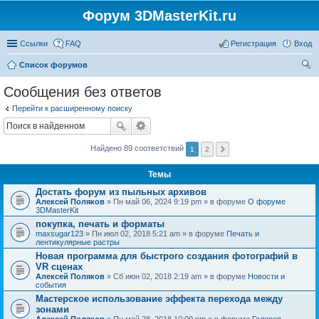
Форум 3DMasterKit.ru
Ссылки
FAQ
Регистрация
Вход
Список форумов
ои
Сообщения без ответов
ск
Перейти к расширенному поиску
Найдено 89 соответствий
1
2
Темы
Достать форум из пыльных архивов
Алексей Поляков
» Пн май 06, 2024 9:19 pm » в форуме
О форуме
3DMasterKit
покупка, печать и форматы
maxsugar123
» Пн июл 02, 2018 5:21 am » в форуме
Печать и
лентикулярные растры
Новая программа для быстрого создания фотографий в
VR сценах
Алексей Поляков
» Сб июн 02, 2018 2:19 am » в форуме
Новости и
события
Мастерское использование эффекта перехода между
зонами
Алексей Поляков
» Пн май 28, 2018 10:00 pm » в форуме
Галерея