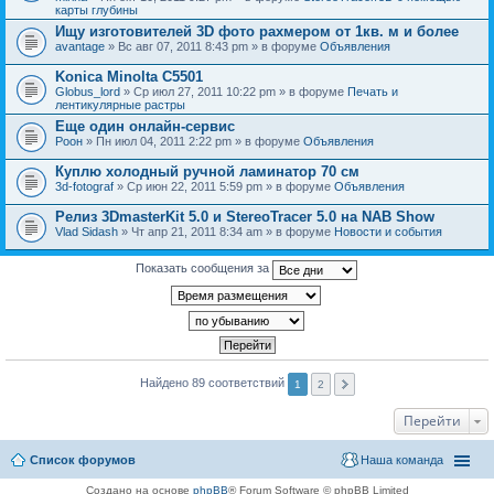
карты глубины
Ищу изготовителей 3D фото рахмером от 1кв. м и более
avantage
» Вс авг 07, 2011 8:43 pm » в форуме
Объявления
Konica Minolta C5501
Globus_lord
» Ср июл 27, 2011 10:22 pm » в форуме
Печать и
лентикулярные растры
Еще один онлайн-сервис
Pоон
» Пн июл 04, 2011 2:22 pm » в форуме
Объявления
Куплю холодный ручной ламинатор 70 см
3d-fotograf
» Ср июн 22, 2011 5:59 pm » в форуме
Объявления
Релиз 3DmasterKit 5.0 и StereoTracer 5.0 на NAB Show
Vlad Sidash
» Чт апр 21, 2011 8:34 am » в форуме
Новости и события
Показать сообщения за
Найдено 89 соответствий
1
2
Перейти
Список форумов
Наша команда
Создано на основе
phpBB
® Forum Software © phpBB Limited