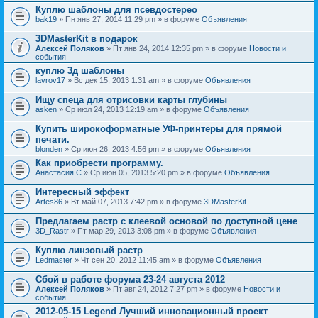
Куплю шаблоны для псевдостерео
bak19
» Пн янв 27, 2014 11:29 pm » в форуме
Объявления
3DMasterKit в подарок
Алексей Поляков
» Пт янв 24, 2014 12:35 pm » в форуме
Новости и
события
куплю 3д шаблоны
lavrov17
» Вс дек 15, 2013 1:31 am » в форуме
Объявления
Ищу спеца для отрисовки карты глубины
asken
» Ср июл 24, 2013 12:19 am » в форуме
Объявления
Купить широкоформатные УФ-принтеры для прямой
печати.
blonden
» Ср июн 26, 2013 4:56 pm » в форуме
Объявления
Как приобрести программу.
Анастасия С
» Ср июн 05, 2013 5:20 pm » в форуме
Объявления
Интересный эффект
Artes86
» Вт май 07, 2013 7:42 pm » в форуме
3DMasterKit
Предлагаем растр с клеевой основой по доступной цене
3D_Rastr
» Пт мар 29, 2013 3:08 pm » в форуме
Объявления
Куплю линзовый растр
Ledmaster
» Чт сен 20, 2012 11:45 am » в форуме
Объявления
Сбой в работе форума 23-24 августа 2012
Алексей Поляков
» Пт авг 24, 2012 7:27 pm » в форуме
Новости и
события
2012-05-15 Legend Лучший инновационный проект