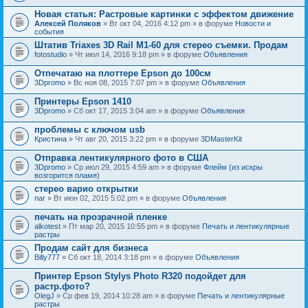
Новая статья: Растровые картинки с эффектом движение
Алексей Поляков
» Вт окт 04, 2016 4:12 pm » в форуме
Новости и
события
Штатив Triaxes 3D Rail M1-60 для стерео съемки. Продам
fotostudio
» Чт июл 14, 2016 9:18 pm » в форуме
Объявления
Отпечатаю на плоттере Epson до 100см
3Dpromo
» Вс ноя 08, 2015 7:07 pm » в форуме
Объявления
Принтеры Epson 1410
3Dpromo
» Сб окт 17, 2015 3:04 am » в форуме
Объявления
проблемы с ключом usb
Кристина
» Чт авг 20, 2015 3:22 pm » в форуме
3DMasterKit
Отправка лентикулярного фото в США
3Dpromo
» Ср июл 29, 2015 4:59 am » в форуме
Флейм (из искры
возгорится пламя)
стерео варио открытки
nar
» Вт июн 02, 2015 5:02 pm » в форуме
Объявления
печать на прозрачной пленке
alkotest
» Пт мар 20, 2015 10:55 pm » в форуме
Печать и лентикулярные
растры
Продам сайт для бизнеса
Billy777
» Сб окт 18, 2014 3:18 pm » в форуме
Объявления
Принтер Epson Stylys Photo R320 подойдет для
растр.фото?
OlegJ
» Ср фев 19, 2014 10:28 am » в форуме
Печать и лентикулярные
растры