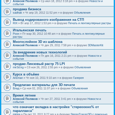
Алексей Поляков
» Ср июл 18, 2012 3:18 pm » в форуме
Новости и
события
продажа бизнеса
sadhak
» Чт апр 19, 2012 11:52 pm » в форуме
Объявления
Вывод кодированого изображения на СТП
RIX
» Вт апр 17, 2012 1:53 pm » в форуме
Печать и лентикулярные растры
Итальянская печать
Pоон
» Пт мар 30, 2012 10:48 am » в форуме
Печать и лентикулярные
растры
Многослойное 3D из шаблона
Алексей Поляков
» Чт дек 29, 2011 7:58 pm » в форуме
3DMasterKit
За внедрение новых технологий
Алексей Поляков
» Пт дек 16, 2011 2:21 pm » в форуме
Новости и
события
продаю Линзовый растр 75 LPI
mir3d.kg
» Сб ноя 26, 2011 2:55 pm » в форуме
Объявления
Курск в объёме
AnDrian
» Чт ноя 10, 2011 9:10 am » в форуме
Галерея
Предлагаю материалы для 3D печати
Влад
» Ср ноя 02, 2011 11:07 pm » в форуме
Объявления
Время летнее
Алексей Поляков
» Чт окт 27, 2011 3:41 pm » в форуме
Новости и
события
что означает вкладка в настройке "стереоокно% от
параллакса"
mirina
» Пн окт 10, 2011 9:27 pm » в форуме
StereoTracer/3D с помощью