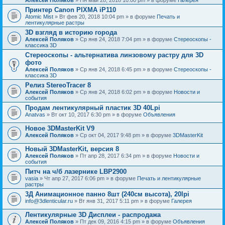
Принтер Canon PIXMA iP110
Atomic Mist
» Вт фев 20, 2018 10:04 pm » в форуме
Печать и
лентикулярные растры
3D взгляд в историю города
Алексей Поляков
» Ср янв 24, 2018 7:04 pm » в форуме
Стереоскопы -
классика 3D
Стереоскопы - альтернатива линзовому растру для 3D
фото
Алексей Поляков
» Ср янв 24, 2018 6:45 pm » в форуме
Стереоскопы -
классика 3D
Релиз StereoTracer 8
Алексей Поляков
» Ср янв 24, 2018 6:02 pm » в форуме
Новости и
события
Продам лентикулярный пластик 3D 40Lpi
Anatvas
» Вт окт 10, 2017 6:30 pm » в форуме
Объявления
Новое 3DMasterKit V9
Алексей Поляков
» Ср окт 04, 2017 9:48 pm » в форуме
3DMasterKit
Новый 3DMasterKit, версия 8
Алексей Поляков
» Пт апр 28, 2017 6:34 pm » в форуме
Новости и
события
Питч на ч/б лазернике LBP2900
vasia
» Чт апр 27, 2017 6:06 pm » в форуме
Печать и лентикулярные
растры
3Д Анимационное панно 8шт (240см высота), 20lpi
info@3dlenticular.ru
» Вт янв 31, 2017 5:11 pm » в форуме
Галерея
Лентикулярные 3D Дисплеи - распродажа
Алексей Поляков
» Пт дек 09, 2016 4:15 pm » в форуме
Объявления