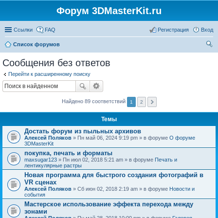
Форум 3DMasterKit.ru
Ссылки
FAQ
Регистрация
Вход
Список форумов
ои
Сообщения без ответов
ск
Перейти к расширенному поиску
Найдено 89 соответствий
1
2
Темы
Достать форум из пыльных архивов
Алексей Поляков
» Пн май 06, 2024 9:19 pm » в форуме
О форуме
3DMasterKit
покупка, печать и форматы
maxsugar123
» Пн июл 02, 2018 5:21 am » в форуме
Печать и
лентикулярные растры
Новая программа для быстрого создания фотографий в
VR сценах
Алексей Поляков
» Сб июн 02, 2018 2:19 am » в форуме
Новости и
события
Мастерское использование эффекта перехода между
зонами
Алексей Поляков
» Пн май 28, 2018 10:00 pm » в форуме
Галерея