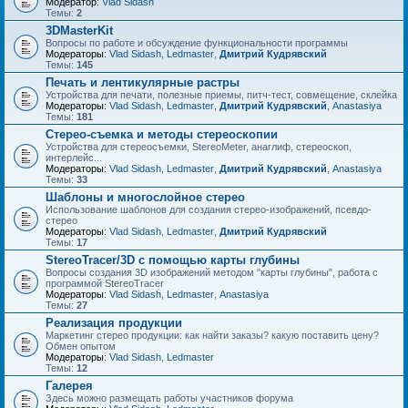
Модератор:
Vlad Sidash
Темы:
2
3DMasterKit
Вопросы по работе и обсуждение функциональности программы
Модераторы:
Vlad Sidash
,
Ledmaster
,
Дмитрий Кудрявский
Темы:
145
Печать и лентикулярные растры
Устройства для печати, полезные приемы, питч-тест, совмещение, склейка
Модераторы:
Vlad Sidash
,
Ledmaster
,
Дмитрий Кудрявский
,
Anastasiya
Темы:
181
Стерео-съемка и методы стереоскопии
Устройства для стереосъемки, StereoMeter, анаглиф, стереоскоп,
интерлейс...
Модераторы:
Vlad Sidash
,
Ledmaster
,
Дмитрий Кудрявский
,
Anastasiya
Темы:
33
Шаблоны и многослойное стерео
Использование шаблонов для создания стерео-изображений, псевдо-
стерео
Модераторы:
Vlad Sidash
,
Ledmaster
,
Дмитрий Кудрявский
Темы:
17
StereoTracer/3D с помощью карты глубины
Вопросы создания 3D изображений методом "карты глубины", работа с
программой StereoTracer
Модераторы:
Vlad Sidash
,
Ledmaster
,
Anastasiya
Темы:
27
Реализация продукции
Маркетинг стерео продукции: как найти заказы? какую поставить цену?
Обмен опытом
Модераторы:
Vlad Sidash
,
Ledmaster
Темы:
12
Галерея
Здесь можно размещать работы участников форума