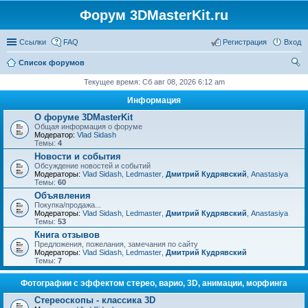
Форум 3DMasterKit.ru
Ссылки
FAQ
Регистрация
Вход
Список форумов
ои
Текущее время: Сб авг 08, 2026 6:12 am
ск
Информация
О форуме 3DMasterKit
Общая информация о форуме
Модератор:
Vlad Sidash
Темы:
4
Новости и события
Обсуждение новостей и событий
Модераторы:
Vlad Sidash
,
Ledmaster
,
Дмитрий Кудрявский
,
Anastasiya
Темы:
60
Объявления
Покупка/продажа...
Модераторы:
Vlad Sidash
,
Ledmaster
,
Дмитрий Кудрявский
,
Anastasiya
Темы:
53
Книга отзывов
Предложения, пожелания, замечания по сайту
Модераторы:
Vlad Sidash
,
Ledmaster
,
Дмитрий Кудрявский
Темы:
7
Фотографии с эффектом стерео, варио, 3D, анимации, морфинга
Стереоскопы - классика 3D