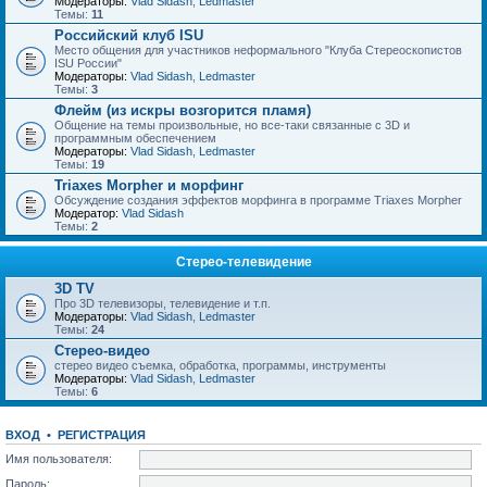
Модераторы:
Vlad Sidash
,
Ledmaster
Темы:
11
Российский клуб ISU
Место общения для участников неформального "Клуба Стереоскопистов
ISU России"
Модераторы:
Vlad Sidash
,
Ledmaster
Темы:
3
Флейм (из искры возгорится пламя)
Общение на темы произвольные, но все-таки связанные с 3D и
программным обеспечением
Модераторы:
Vlad Sidash
,
Ledmaster
Темы:
19
Triaxes Morpher и морфинг
Обсуждение создания эффектов морфинга в программе Triaxes Morpher
Модератор:
Vlad Sidash
Темы:
2
Стерео-телевидение
3D TV
Про 3D телевизоры, телевидение и т.п.
Модераторы:
Vlad Sidash
,
Ledmaster
Темы:
24
Стерео-видео
стерео видео съемка, обработка, программы, инструменты
Модераторы:
Vlad Sidash
,
Ledmaster
Темы:
6
ВХОД
•
РЕГИСТРАЦИЯ
Имя пользователя:
Пароль: