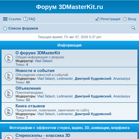
Форум 3DMasterKit.ru
Ссылки
FAQ
Регистрация
Вход
Список форумов
ои
Текущее время: Пт авг 07, 2026 5:37 pm
ск
Информация
О форуме 3DMasterKit
Общая информация о форуме
Модератор:
Vlad Sidash
Темы:
4
Новости и события
Обсуждение новостей и событий
Модераторы:
Vlad Sidash
,
Ledmaster
,
Дмитрий Кудрявский
,
Anastasiya
Темы:
60
Объявления
Покупка/продажа...
Модераторы:
Vlad Sidash
,
Ledmaster
,
Дмитрий Кудрявский
,
Anastasiya
Темы:
53
Книга отзывов
Предложения, пожелания, замечания по сайту
Модераторы:
Vlad Sidash
,
Ledmaster
,
Дмитрий Кудрявский
Темы:
7
Фотографии с эффектом стерео, варио, 3D, анимации, морфинга
Стереоскопы - классика 3D