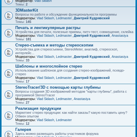
Модератор:
Vlad Sidash
Темы:
2
3DMasterKit
Вопросы по работе и обсуждение функциональности программы
Модераторы:
Vlad Sidash
,
Ledmaster
,
Дмитрий Кудрявский
Темы:
145
Печать и лентикулярные растры
Устройства для печати, полезные приемы, питч-тест, совмещение, склейка
Модераторы:
Vlad Sidash
,
Ledmaster
,
Дмитрий Кудрявский
,
Anastasiya
Темы:
181
Стерео-съемка и методы стереоскопии
Устройства для стереосъемки, StereoMeter, анаглиф, стереоскоп,
интерлейс...
Модераторы:
Vlad Sidash
,
Ledmaster
,
Дмитрий Кудрявский
,
Anastasiya
Темы:
33
Шаблоны и многослойное стерео
Использование шаблонов для создания стерео-изображений, псевдо-
стерео
Модераторы:
Vlad Sidash
,
Ledmaster
,
Дмитрий Кудрявский
Темы:
17
StereoTracer/3D с помощью карты глубины
Вопросы создания 3D изображений методом "карты глубины", работа с
программой StereoTracer
Модераторы:
Vlad Sidash
,
Ledmaster
,
Anastasiya
Темы:
27
Реализация продукции
Маркетинг стерео продукции: как найти заказы? какую поставить цену?
Обмен опытом
Модераторы:
Vlad Sidash
,
Ledmaster
Темы:
12
Галерея
Здесь можно размещать работы участников форума