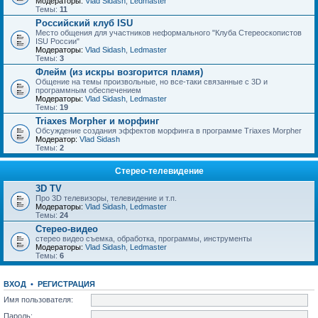
Модераторы:
Vlad Sidash
,
Ledmaster
Темы:
11
Российский клуб ISU
Место общения для участников неформального "Клуба Стереоскопистов
ISU России"
Модераторы:
Vlad Sidash
,
Ledmaster
Темы:
3
Флейм (из искры возгорится пламя)
Общение на темы произвольные, но все-таки связанные с 3D и
программным обеспечением
Модераторы:
Vlad Sidash
,
Ledmaster
Темы:
19
Triaxes Morpher и морфинг
Обсуждение создания эффектов морфинга в программе Triaxes Morpher
Модератор:
Vlad Sidash
Темы:
2
Стерео-телевидение
3D TV
Про 3D телевизоры, телевидение и т.п.
Модераторы:
Vlad Sidash
,
Ledmaster
Темы:
24
Стерео-видео
стерео видео съемка, обработка, программы, инструменты
Модераторы:
Vlad Sidash
,
Ledmaster
Темы:
6
ВХОД
•
РЕГИСТРАЦИЯ
Имя пользователя:
Пароль: