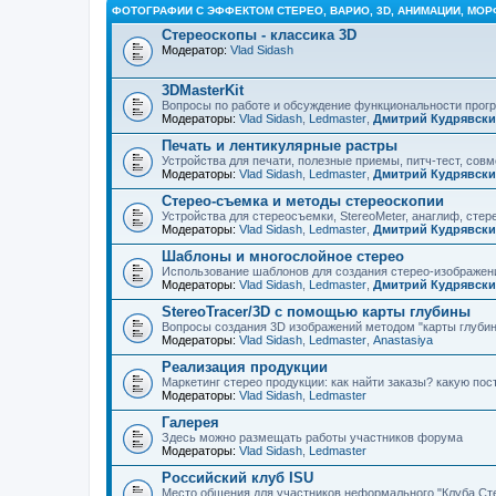
ФОТОГРАФИИ С ЭФФЕКТОМ СТЕРЕО, ВАРИО, 3D, АНИМАЦИИ, МОР
Стереоскопы - классика 3D
Модератор:
Vlad Sidash
3DMasterKit
Вопросы по работе и обсуждение функциональности про
Модераторы:
Vlad Sidash
,
Ledmaster
,
Дмитрий Кудрявск
Печать и лентикулярные растры
Устройства для печати, полезные приемы, питч-тест, сов
Модераторы:
Vlad Sidash
,
Ledmaster
,
Дмитрий Кудрявск
Стерео-съемка и методы стереоскопии
Устройства для стереосъемки, StereoMeter, анаглиф, стере
Модераторы:
Vlad Sidash
,
Ledmaster
,
Дмитрий Кудрявск
Шаблоны и многослойное стерео
Использование шаблонов для создания стерео-изображени
Модераторы:
Vlad Sidash
,
Ledmaster
,
Дмитрий Кудрявск
StereoTracer/3D с помощью карты глубины
Вопросы создания 3D изображений методом "карты глубин
Модераторы:
Vlad Sidash
,
Ledmaster
,
Anastasiya
Реализация продукции
Маркетинг стерео продукции: как найти заказы? какую по
Модераторы:
Vlad Sidash
,
Ledmaster
Галерея
Здесь можно размещать работы участников форума
Модераторы:
Vlad Sidash
,
Ledmaster
Российский клуб ISU
Место общения для участников неформального "Клуба Ст