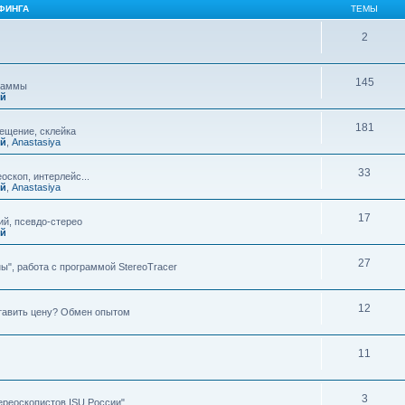
ФИНГА
ТЕМЫ
2
145
граммы
ий
181
мещение, склейка
ий
,
Anastasiya
33
оскоп, интерлейс...
ий
,
Anastasiya
17
й, псевдо-стерео
ий
27
ы", работа с программой StereoTracer
12
ставить цену? Обмен опытом
11
3
ереоскопистов ISU России"