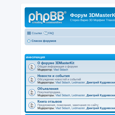
Форум 3DMasterKi
Стерео Варио 3D Морфинг Triaxes 
Ссылки
FAQ
Список форумов
ИНФОРМАЦИЯ
О форуме 3DMasterKit
Общая информация о форуме
Модератор:
Vlad Sidash
Новости и события
Обсуждение новостей и событий
Модераторы:
Vlad Sidash
,
Ledmaster
,
Дмитрий Кудрявск
Объявления
Покупка/продажа...
Модераторы:
Vlad Sidash
,
Ledmaster
,
Дмитрий Кудрявск
Книга отзывов
Предложения, пожелания, замечания по сайту
Модераторы:
Vlad Sidash
,
Ledmaster
,
Дмитрий Кудрявск