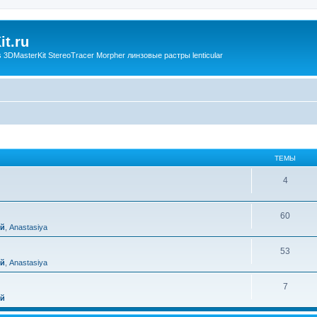
t.ru
3DMasterKit StereoTracer Morpher линзовые растры lenticular
ТЕМЫ
4
60
ий
,
Anastasiya
53
ий
,
Anastasiya
7
ий