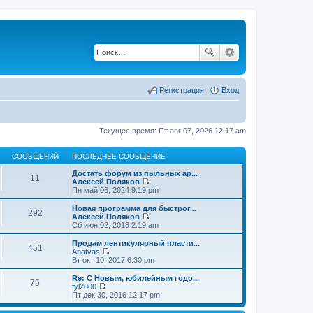
Регистрация
Вход
Текущее время: Пт авг 07, 2026 12:17 am
СООБЩЕНИЙ
ПОСЛЕДНЕЕ СООБЩЕНИЕ
Достать форум из пыльных ар...
11
Алексей Поляков
П
Пн май 06, 2024 9:19 pm
е
р
Новая программа для быстрог...
292
е
Алексей Поляков
й
П
Сб июн 02, 2018 2:19 am
т
е
и
р
Продам лентикулярный пласти...
451
к
е
Anatvas
п
й
П
Вт окт 10, 2017 6:30 pm
о
т
е
с
и
р
Re: С Новым, юбилейным годо...
л
75
к
е
fyl2000
е
п
й
П
Пт дек 30, 2016 12:17 pm
д
о
т
е
н
с
и
р