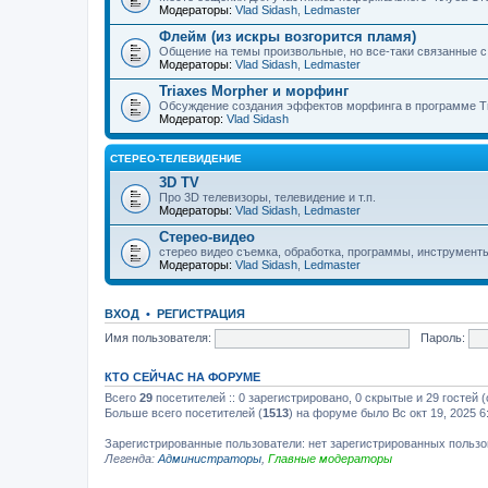
Модераторы:
Vlad Sidash
,
Ledmaster
Флейм (из искры возгорится пламя)
Общение на темы произвольные, но все-таки связанные 
Модераторы:
Vlad Sidash
,
Ledmaster
Triaxes Morpher и морфинг
Обсуждение создания эффектов морфинга в программе Tr
Модератор:
Vlad Sidash
СТЕРЕО-ТЕЛЕВИДЕНИЕ
3D TV
Про 3D телевизоры, телевидение и т.п.
Модераторы:
Vlad Sidash
,
Ledmaster
Стерео-видео
стерео видео съемка, обработка, программы, инструмент
Модераторы:
Vlad Sidash
,
Ledmaster
ВХОД
•
РЕГИСТРАЦИЯ
Имя пользователя:
Пароль:
КТО СЕЙЧАС НА ФОРУМЕ
Всего
29
посетителей :: 0 зарегистрировано, 0 скрытые и 29 гостей
Больше всего посетителей (
1513
) на форуме было Вс окт 19, 2025 6
Зарегистрированные пользователи: нет зарегистрированных польз
Легенда:
Администраторы
,
Главные модераторы