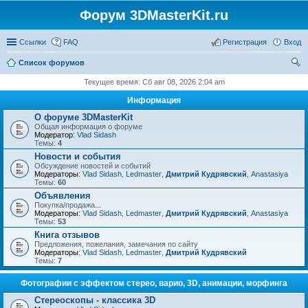
Форум 3DMasterKit.ru
Ссылки
FAQ
Регистрация
Вход
Список форумов
ои
Текущее время: Сб авг 08, 2026 2:04 am
ск
Информация
О форуме 3DMasterKit
Общая информация о форуме
Модератор:
Vlad Sidash
Темы:
4
Новости и события
Обсуждение новостей и событий
Модераторы:
Vlad Sidash
,
Ledmaster
,
Дмитрий Кудрявский
,
Anastasiya
Темы:
60
Объявления
Покупка/продажа...
Модераторы:
Vlad Sidash
,
Ledmaster
,
Дмитрий Кудрявский
,
Anastasiya
Темы:
53
Книга отзывов
Предложения, пожелания, замечания по сайту
Модераторы:
Vlad Sidash
,
Ledmaster
,
Дмитрий Кудрявский
Темы:
7
Фотографии с эффектом стерео, варио, 3D, анимации, морфинга
Стереоскопы - классика 3D