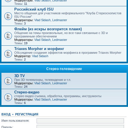
Модераторы:
Vlad Sidash
,
Ledmaster
Темы:
11
Российский клуб ISU
Место общения для участников неформального "Клуба Стереоскопистов
ISU России"
Модераторы:
Vlad Sidash
,
Ledmaster
Темы:
3
Флейм (из искры возгорится пламя)
Общение на темы произвольные, но все-таки связанные с 3D и
программным обеспечением
Модераторы:
Vlad Sidash
,
Ledmaster
Темы:
19
Triaxes Morpher и морфинг
Обсуждение создания эффектов морфинга в программе Triaxes Morpher
Модератор:
Vlad Sidash
Темы:
2
Стерео-телевидение
3D TV
Про 3D телевизоры, телевидение и т.п.
Модераторы:
Vlad Sidash
,
Ledmaster
Темы:
24
Стерео-видео
стерео видео съемка, обработка, программы, инструменты
Модераторы:
Vlad Sidash
,
Ledmaster
Темы:
6
ВХОД
•
РЕГИСТРАЦИЯ
Имя пользователя:
Пароль: