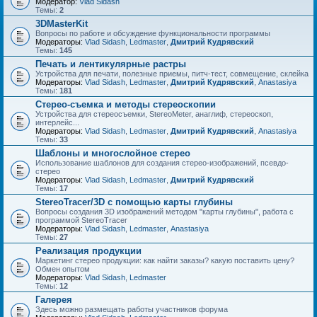
Модератор:
Vlad Sidash
Темы:
2
3DMasterKit
Вопросы по работе и обсуждение функциональности программы
Модераторы:
Vlad Sidash
,
Ledmaster
,
Дмитрий Кудрявский
Темы:
145
Печать и лентикулярные растры
Устройства для печати, полезные приемы, питч-тест, совмещение, склейка
Модераторы:
Vlad Sidash
,
Ledmaster
,
Дмитрий Кудрявский
,
Anastasiya
Темы:
181
Стерео-съемка и методы стереоскопии
Устройства для стереосъемки, StereoMeter, анаглиф, стереоскоп,
интерлейс...
Модераторы:
Vlad Sidash
,
Ledmaster
,
Дмитрий Кудрявский
,
Anastasiya
Темы:
33
Шаблоны и многослойное стерео
Использование шаблонов для создания стерео-изображений, псевдо-
стерео
Модераторы:
Vlad Sidash
,
Ledmaster
,
Дмитрий Кудрявский
Темы:
17
StereoTracer/3D с помощью карты глубины
Вопросы создания 3D изображений методом "карты глубины", работа с
программой StereoTracer
Модераторы:
Vlad Sidash
,
Ledmaster
,
Anastasiya
Темы:
27
Реализация продукции
Маркетинг стерео продукции: как найти заказы? какую поставить цену?
Обмен опытом
Модераторы:
Vlad Sidash
,
Ledmaster
Темы:
12
Галерея
Здесь можно размещать работы участников форума