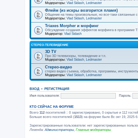
Модераторы:
Vlad Sidash
,
Ledmaster
Флейм (из искры возгорится пламя)
Общение на темы произвольные, но все-таки связанные 
Модераторы:
Vlad Sidash
,
Ledmaster
Triaxes Morpher и морфинг
Обсуждение создания эффектов морфинга в программе Tr
Модератор:
Vlad Sidash
СТЕРЕО-ТЕЛЕВИДЕНИЕ
3D TV
Про 3D телевизоры, телевидение и т.п.
Модераторы:
Vlad Sidash
,
Ledmaster
Стерео-видео
стерео видео съемка, обработка, программы, инструмент
Модераторы:
Vlad Sidash
,
Ledmaster
ВХОД
•
РЕГИСТРАЦИЯ
Имя пользователя:
Пароль:
КТО СЕЙЧАС НА ФОРУМЕ
Всего
112
посетителей :: 0 зарегистрировано, 0 скрытые и 112 гост
Больше всего посетителей (
1513
) на форуме было Вс окт 19, 2025 6
Зарегистрированные пользователи: нет зарегистрированных польз
Легенда:
Администраторы
,
Главные модераторы