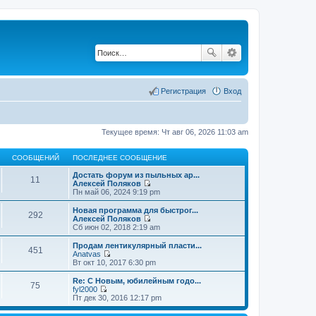
Регистрация
Вход
Текущее время: Чт авг 06, 2026 11:03 am
СООБЩЕНИЙ
ПОСЛЕДНЕЕ СООБЩЕНИЕ
Достать форум из пыльных ар...
11
Алексей Поляков
П
Пн май 06, 2024 9:19 pm
е
р
Новая программа для быстрог...
292
е
Алексей Поляков
й
П
Сб июн 02, 2018 2:19 am
т
е
и
р
Продам лентикулярный пласти...
451
к
е
Anatvas
п
й
П
Вт окт 10, 2017 6:30 pm
о
т
е
с
и
р
Re: С Новым, юбилейным годо...
л
75
к
е
fyl2000
е
п
й
П
Пт дек 30, 2016 12:17 pm
д
о
т
е
н
с
и
р