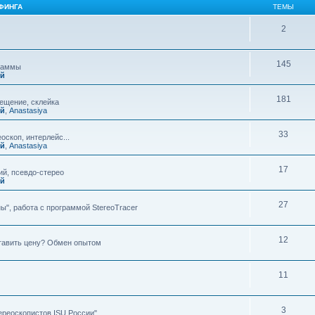
ФИНГА
ТЕМЫ
2
145
граммы
ий
181
мещение, склейка
ий
,
Anastasiya
33
оскоп, интерлейс...
ий
,
Anastasiya
17
й, псевдо-стерео
ий
27
ы", работа с программой StereoTracer
12
ставить цену? Обмен опытом
11
3
ереоскопистов ISU России"