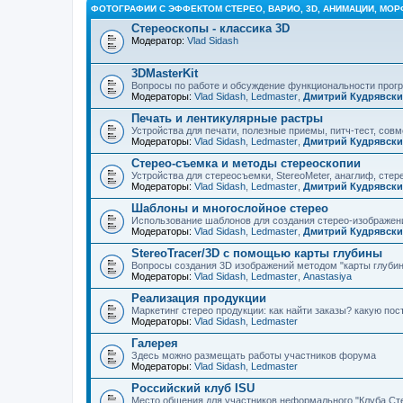
ФОТОГРАФИИ С ЭФФЕКТОМ СТЕРЕО, ВАРИО, 3D, АНИМАЦИИ, МОР
Стереоскопы - классика 3D
Модератор:
Vlad Sidash
3DMasterKit
Вопросы по работе и обсуждение функциональности про
Модераторы:
Vlad Sidash
,
Ledmaster
,
Дмитрий Кудрявск
Печать и лентикулярные растры
Устройства для печати, полезные приемы, питч-тест, сов
Модераторы:
Vlad Sidash
,
Ledmaster
,
Дмитрий Кудрявск
Стерео-съемка и методы стереоскопии
Устройства для стереосъемки, StereoMeter, анаглиф, стере
Модераторы:
Vlad Sidash
,
Ledmaster
,
Дмитрий Кудрявск
Шаблоны и многослойное стерео
Использование шаблонов для создания стерео-изображени
Модераторы:
Vlad Sidash
,
Ledmaster
,
Дмитрий Кудрявск
StereoTracer/3D с помощью карты глубины
Вопросы создания 3D изображений методом "карты глубин
Модераторы:
Vlad Sidash
,
Ledmaster
,
Anastasiya
Реализация продукции
Маркетинг стерео продукции: как найти заказы? какую по
Модераторы:
Vlad Sidash
,
Ledmaster
Галерея
Здесь можно размещать работы участников форума
Модераторы:
Vlad Sidash
,
Ledmaster
Российский клуб ISU
Место общения для участников неформального "Клуба Ст