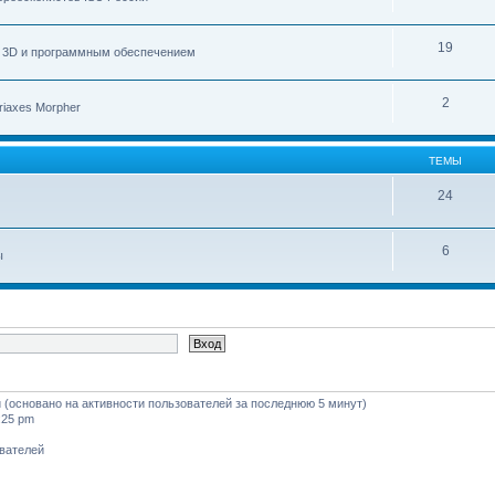
19
с 3D и программным обеспечением
2
iaxes Morpher
ТЕМЫ
24
6
ы
ей (основано на активности пользователей за последнюю 5 минут)
:25 pm
ователей