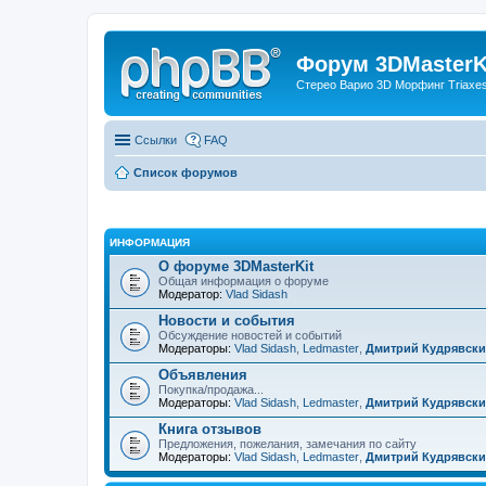
Форум 3DMasterKi
Стерео Варио 3D Морфинг Triaxes 
Ссылки
FAQ
Список форумов
ИНФОРМАЦИЯ
О форуме 3DMasterKit
Общая информация о форуме
Модератор:
Vlad Sidash
Новости и события
Обсуждение новостей и событий
Модераторы:
Vlad Sidash
,
Ledmaster
,
Дмитрий Кудрявск
Объявления
Покупка/продажа...
Модераторы:
Vlad Sidash
,
Ledmaster
,
Дмитрий Кудрявск
Книга отзывов
Предложения, пожелания, замечания по сайту
Модераторы:
Vlad Sidash
,
Ledmaster
,
Дмитрий Кудрявск