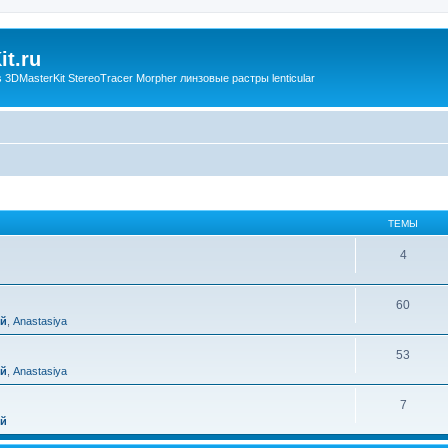
t.ru
3DMasterKit StereoTracer Morpher линзовые растры lenticular
ТЕМЫ
4
60
ий
,
Anastasiya
53
ий
,
Anastasiya
7
ий