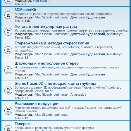
Модератор:
Vlad Sidash
Темы:
2
3DMasterKit
Вопросы по работе и обсуждение функциональности программы
Модераторы:
Vlad Sidash
,
Ledmaster
,
Дмитрий Кудрявский
Темы:
145
Печать и лентикулярные растры
Устройства для печати, полезные приемы, питч-тест, совмещение, склейка
Модераторы:
Vlad Sidash
,
Ledmaster
,
Дмитрий Кудрявский
,
Anastasiya
Темы:
181
Стерео-съемка и методы стереоскопии
Устройства для стереосъемки, StereoMeter, анаглиф, стереоскоп,
интерлейс...
Модераторы:
Vlad Sidash
,
Ledmaster
,
Дмитрий Кудрявский
,
Anastasiya
Темы:
33
Шаблоны и многослойное стерео
Использование шаблонов для создания стерео-изображений, псевдо-
стерео
Модераторы:
Vlad Sidash
,
Ledmaster
,
Дмитрий Кудрявский
Темы:
17
StereoTracer/3D с помощью карты глубины
Вопросы создания 3D изображений методом "карты глубины", работа с
программой StereoTracer
Модераторы:
Vlad Sidash
,
Ledmaster
,
Anastasiya
Темы:
27
Реализация продукции
Маркетинг стерео продукции: как найти заказы? какую поставить цену?
Обмен опытом
Модераторы:
Vlad Sidash
,
Ledmaster
Темы:
12
Галерея
Здесь можно размещать работы участников форума