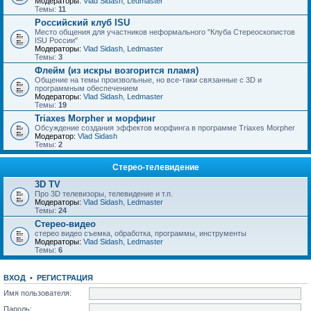
Модераторы:
Vlad Sidash
,
Ledmaster
Темы:
11
Российский клуб ISU
Место общения для участников неформального "Клуба Стереоскопистов
ISU России"
Модераторы:
Vlad Sidash
,
Ledmaster
Темы:
3
Флейм (из искры возгорится пламя)
Общение на темы произвольные, но все-таки связанные с 3D и
программным обеспечением
Модераторы:
Vlad Sidash
,
Ledmaster
Темы:
19
Triaxes Morpher и морфинг
Обсуждение создания эффектов морфинга в программе Triaxes Morpher
Модератор:
Vlad Sidash
Темы:
2
Стерео-телевидение
3D TV
Про 3D телевизоры, телевидение и т.п.
Модераторы:
Vlad Sidash
,
Ledmaster
Темы:
24
Стерео-видео
стерео видео съемка, обработка, программы, инструменты
Модераторы:
Vlad Sidash
,
Ledmaster
Темы:
6
ВХОД
•
РЕГИСТРАЦИЯ
Имя пользователя:
Пароль: