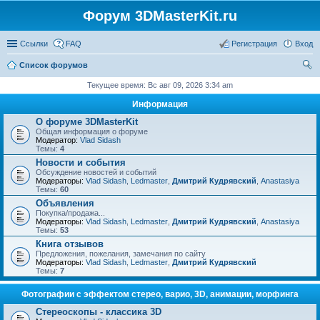
Форум 3DMasterKit.ru
Ссылки
FAQ
Регистрация
Вход
Список форумов
ои
Текущее время: Вс авг 09, 2026 3:34 am
ск
Информация
О форуме 3DMasterKit
Общая информация о форуме
Модератор:
Vlad Sidash
Темы:
4
Новости и события
Обсуждение новостей и событий
Модераторы:
Vlad Sidash
,
Ledmaster
,
Дмитрий Кудрявский
,
Anastasiya
Темы:
60
Объявления
Покупка/продажа...
Модераторы:
Vlad Sidash
,
Ledmaster
,
Дмитрий Кудрявский
,
Anastasiya
Темы:
53
Книга отзывов
Предложения, пожелания, замечания по сайту
Модераторы:
Vlad Sidash
,
Ledmaster
,
Дмитрий Кудрявский
Темы:
7
Фотографии с эффектом стерео, варио, 3D, анимации, морфинга
Стереоскопы - классика 3D