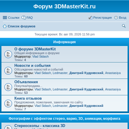
Форум 3DMasterKit.ru
Ссылки
FAQ
Регистрация
Вход
Список форумов
ои
Текущее время: Вс авг 09, 2026 11:56 pm
ск
Информация
О форуме 3DMasterKit
Общая информация о форуме
Модератор:
Vlad Sidash
Темы:
4
Новости и события
Обсуждение новостей и событий
Модераторы:
Vlad Sidash
,
Ledmaster
,
Дмитрий Кудрявский
,
Anastasiya
Темы:
60
Объявления
Покупка/продажа...
Модераторы:
Vlad Sidash
,
Ledmaster
,
Дмитрий Кудрявский
,
Anastasiya
Темы:
53
Книга отзывов
Предложения, пожелания, замечания по сайту
Модераторы:
Vlad Sidash
,
Ledmaster
,
Дмитрий Кудрявский
Темы:
7
Фотографии с эффектом стерео, варио, 3D, анимации, морфинга
Стереоскопы - классика 3D