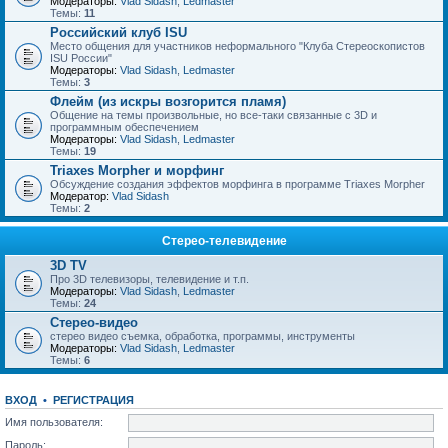
Модераторы:
Vlad Sidash
,
Ledmaster
Темы:
11
Российский клуб ISU
Место общения для участников неформального "Клуба Стереоскопистов
ISU России"
Модераторы:
Vlad Sidash
,
Ledmaster
Темы:
3
Флейм (из искры возгорится пламя)
Общение на темы произвольные, но все-таки связанные с 3D и
программным обеспечением
Модераторы:
Vlad Sidash
,
Ledmaster
Темы:
19
Triaxes Morpher и морфинг
Обсуждение создания эффектов морфинга в программе Triaxes Morpher
Модератор:
Vlad Sidash
Темы:
2
Стерео-телевидение
3D TV
Про 3D телевизоры, телевидение и т.п.
Модераторы:
Vlad Sidash
,
Ledmaster
Темы:
24
Стерео-видео
стерео видео съемка, обработка, программы, инструменты
Модераторы:
Vlad Sidash
,
Ledmaster
Темы:
6
ВХОД
•
РЕГИСТРАЦИЯ
Имя пользователя:
Пароль: