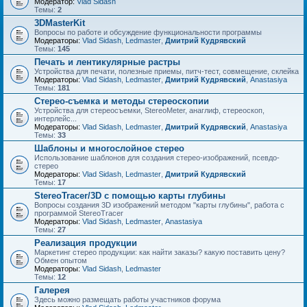
Модератор:
Vlad Sidash
Темы:
2
3DMasterKit
Вопросы по работе и обсуждение функциональности программы
Модераторы:
Vlad Sidash
,
Ledmaster
,
Дмитрий Кудрявский
Темы:
145
Печать и лентикулярные растры
Устройства для печати, полезные приемы, питч-тест, совмещение, склейка
Модераторы:
Vlad Sidash
,
Ledmaster
,
Дмитрий Кудрявский
,
Anastasiya
Темы:
181
Стерео-съемка и методы стереоскопии
Устройства для стереосъемки, StereoMeter, анаглиф, стереоскоп,
интерлейс...
Модераторы:
Vlad Sidash
,
Ledmaster
,
Дмитрий Кудрявский
,
Anastasiya
Темы:
33
Шаблоны и многослойное стерео
Использование шаблонов для создания стерео-изображений, псевдо-
стерео
Модераторы:
Vlad Sidash
,
Ledmaster
,
Дмитрий Кудрявский
Темы:
17
StereoTracer/3D с помощью карты глубины
Вопросы создания 3D изображений методом "карты глубины", работа с
программой StereoTracer
Модераторы:
Vlad Sidash
,
Ledmaster
,
Anastasiya
Темы:
27
Реализация продукции
Маркетинг стерео продукции: как найти заказы? какую поставить цену?
Обмен опытом
Модераторы:
Vlad Sidash
,
Ledmaster
Темы:
12
Галерея
Здесь можно размещать работы участников форума