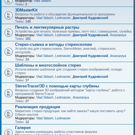
Модератор:
Vlad Sidash
Темы:
2
3DMasterKit
Вопросы по работе и обсуждение функциональности программы
Модераторы:
Vlad Sidash
,
Ledmaster
,
Дмитрий Кудрявский
Темы:
145
Печать и лентикулярные растры
Устройства для печати, полезные приемы, питч-тест, совмещение, склейка
Модераторы:
Vlad Sidash
,
Ledmaster
,
Дмитрий Кудрявский
,
Anastasiya
Темы:
181
Стерео-съемка и методы стереоскопии
Устройства для стереосъемки, StereoMeter, анаглиф, стереоскоп,
интерлейс...
Модераторы:
Vlad Sidash
,
Ledmaster
,
Дмитрий Кудрявский
,
Anastasiya
Темы:
33
Шаблоны и многослойное стерео
Использование шаблонов для создания стерео-изображений, псевдо-
стерео
Модераторы:
Vlad Sidash
,
Ledmaster
,
Дмитрий Кудрявский
Темы:
17
StereoTracer/3D с помощью карты глубины
Вопросы создания 3D изображений методом "карты глубины", работа с
программой StereoTracer
Модераторы:
Vlad Sidash
,
Ledmaster
,
Anastasiya
Темы:
27
Реализация продукции
Маркетинг стерео продукции: как найти заказы? какую поставить цену?
Обмен опытом
Модераторы:
Vlad Sidash
,
Ledmaster
Темы:
12
Галерея
Здесь можно размещать работы участников форума