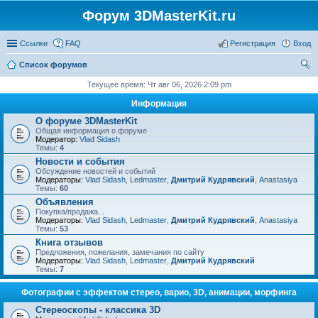
Форум 3DMasterKit.ru
Ссылки
FAQ
Регистрация
Вход
Список форумов
ои
Текущее время: Чт авг 06, 2026 2:09 pm
ск
Информация
О форуме 3DMasterKit
Общая информация о форуме
Модератор:
Vlad Sidash
Темы:
4
Новости и события
Обсуждение новостей и событий
Модераторы:
Vlad Sidash
,
Ledmaster
,
Дмитрий Кудрявский
,
Anastasiya
Темы:
60
Объявления
Покупка/продажа...
Модераторы:
Vlad Sidash
,
Ledmaster
,
Дмитрий Кудрявский
,
Anastasiya
Темы:
53
Книга отзывов
Предложения, пожелания, замечания по сайту
Модераторы:
Vlad Sidash
,
Ledmaster
,
Дмитрий Кудрявский
Темы:
7
Фотографии с эффектом стерео, варио, 3D, анимации, морфинга
Стереоскопы - классика 3D