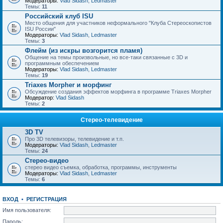
Модераторы:
Vlad Sidash
,
Ledmaster
Темы:
11
Российский клуб ISU
Место общения для участников неформального "Клуба Стереоскопистов
ISU России"
Модераторы:
Vlad Sidash
,
Ledmaster
Темы:
3
Флейм (из искры возгорится пламя)
Общение на темы произвольные, но все-таки связанные с 3D и
программным обеспечением
Модераторы:
Vlad Sidash
,
Ledmaster
Темы:
19
Triaxes Morpher и морфинг
Обсуждение создания эффектов морфинга в программе Triaxes Morpher
Модератор:
Vlad Sidash
Темы:
2
Стерео-телевидение
3D TV
Про 3D телевизоры, телевидение и т.п.
Модераторы:
Vlad Sidash
,
Ledmaster
Темы:
24
Стерео-видео
стерео видео съемка, обработка, программы, инструменты
Модераторы:
Vlad Sidash
,
Ledmaster
Темы:
6
ВХОД
•
РЕГИСТРАЦИЯ
Имя пользователя:
Пароль: