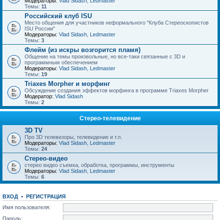
Модераторы:
Vlad Sidash
,
Ledmaster
Темы:
11
Российский клуб ISU
Место общения для участников неформального "Клуба Стереоскопистов
ISU России"
Модераторы:
Vlad Sidash
,
Ledmaster
Темы:
3
Флейм (из искры возгорится пламя)
Общение на темы произвольные, но все-таки связанные с 3D и
программным обеспечением
Модераторы:
Vlad Sidash
,
Ledmaster
Темы:
19
Triaxes Morpher и морфинг
Обсуждение создания эффектов морфинга в программе Triaxes Morpher
Модератор:
Vlad Sidash
Темы:
2
Стерео-телевидение
3D TV
Про 3D телевизоры, телевидение и т.п.
Модераторы:
Vlad Sidash
,
Ledmaster
Темы:
24
Стерео-видео
стерео видео съемка, обработка, программы, инструменты
Модераторы:
Vlad Sidash
,
Ledmaster
Темы:
6
ВХОД
•
РЕГИСТРАЦИЯ
Имя пользователя:
Пароль: