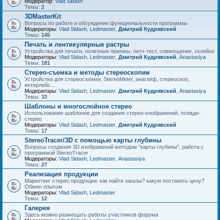
Модератор:
Vlad Sidash
Темы:
2
3DMasterKit
Вопросы по работе и обсуждение функциональности программы
Модераторы:
Vlad Sidash
,
Ledmaster
,
Дмитрий Кудрявский
Темы:
145
Печать и лентикулярные растры
Устройства для печати, полезные приемы, питч-тест, совмещение, склейка
Модераторы:
Vlad Sidash
,
Ledmaster
,
Дмитрий Кудрявский
,
Anastasiya
Темы:
181
Стерео-съемка и методы стереоскопии
Устройства для стереосъемки, StereoMeter, анаглиф, стереоскоп,
интерлейс...
Модераторы:
Vlad Sidash
,
Ledmaster
,
Дмитрий Кудрявский
,
Anastasiya
Темы:
33
Шаблоны и многослойное стерео
Использование шаблонов для создания стерео-изображений, псевдо-
стерео
Модераторы:
Vlad Sidash
,
Ledmaster
,
Дмитрий Кудрявский
Темы:
17
StereoTracer/3D с помощью карты глубины
Вопросы создания 3D изображений методом "карты глубины", работа с
программой StereoTracer
Модераторы:
Vlad Sidash
,
Ledmaster
,
Anastasiya
Темы:
27
Реализация продукции
Маркетинг стерео продукции: как найти заказы? какую поставить цену?
Обмен опытом
Модераторы:
Vlad Sidash
,
Ledmaster
Темы:
12
Галерея
Здесь можно размещать работы участников форума