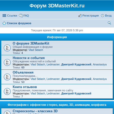
Форум 3DMasterKit.ru
Ссылки
FAQ
Регистрация
Вход
Список форумов
ои
Текущее время: Пт авг 07, 2026 5:38 pm
ск
Информация
О форуме 3DMasterKit
Общая информация о форуме
Модератор:
Vlad Sidash
Темы:
4
Новости и события
Обсуждение новостей и событий
Модераторы:
Vlad Sidash
,
Ledmaster
,
Дмитрий Кудрявский
,
Anastasiya
Темы:
60
Объявления
Покупка/продажа...
Модераторы:
Vlad Sidash
,
Ledmaster
,
Дмитрий Кудрявский
,
Anastasiya
Темы:
53
Книга отзывов
Предложения, пожелания, замечания по сайту
Модераторы:
Vlad Sidash
,
Ledmaster
,
Дмитрий Кудрявский
Темы:
7
Фотографии с эффектом стерео, варио, 3D, анимации, морфинга
Стереоскопы - классика 3D