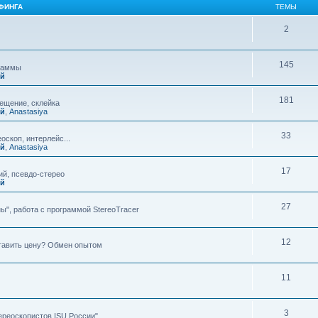
ФИНГА
ТЕМЫ
2
145
граммы
ий
181
мещение, склейка
ий
,
Anastasiya
33
оскоп, интерлейс...
ий
,
Anastasiya
17
й, псевдо-стерео
ий
27
ы", работа с программой StereoTracer
12
ставить цену? Обмен опытом
11
3
ереоскопистов ISU России"