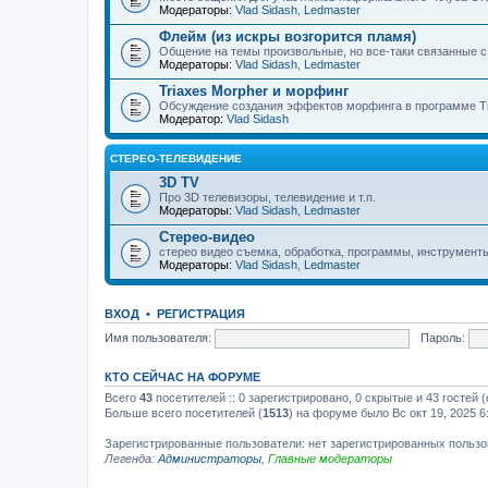
Модераторы:
Vlad Sidash
,
Ledmaster
Флейм (из искры возгорится пламя)
Общение на темы произвольные, но все-таки связанные 
Модераторы:
Vlad Sidash
,
Ledmaster
Triaxes Morpher и морфинг
Обсуждение создания эффектов морфинга в программе Tr
Модератор:
Vlad Sidash
СТЕРЕО-ТЕЛЕВИДЕНИЕ
3D TV
Про 3D телевизоры, телевидение и т.п.
Модераторы:
Vlad Sidash
,
Ledmaster
Стерео-видео
стерео видео съемка, обработка, программы, инструмент
Модераторы:
Vlad Sidash
,
Ledmaster
ВХОД
•
РЕГИСТРАЦИЯ
Имя пользователя:
Пароль:
КТО СЕЙЧАС НА ФОРУМЕ
Всего
43
посетителей :: 0 зарегистрировано, 0 скрытые и 43 гостей
Больше всего посетителей (
1513
) на форуме было Вс окт 19, 2025 6
Зарегистрированные пользователи: нет зарегистрированных польз
Легенда:
Администраторы
,
Главные модераторы