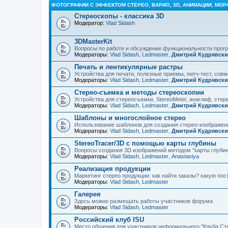
ФОТОГРАФИИ С ЭФФЕКТОМ СТЕРЕО, ВАРИО, 3D, АНИМАЦИИ, МОР
Стереоскопы - классика 3D
Модератор:
Vlad Sidash
3DMasterKit
Вопросы по работе и обсуждение функциональности про
Модераторы:
Vlad Sidash
,
Ledmaster
,
Дмитрий Кудрявск
Печать и лентикулярные растры
Устройства для печати, полезные приемы, питч-тест, сов
Модераторы:
Vlad Sidash
,
Ledmaster
,
Дмитрий Кудрявск
Стерео-съемка и методы стереоскопии
Устройства для стереосъемки, StereoMeter, анаглиф, стере
Модераторы:
Vlad Sidash
,
Ledmaster
,
Дмитрий Кудрявск
Шаблоны и многослойное стерео
Использование шаблонов для создания стерео-изображени
Модераторы:
Vlad Sidash
,
Ledmaster
,
Дмитрий Кудрявск
StereoTracer/3D с помощью карты глубины
Вопросы создания 3D изображений методом "карты глубин
Модераторы:
Vlad Sidash
,
Ledmaster
,
Anastasiya
Реализация продукции
Маркетинг стерео продукции: как найти заказы? какую по
Модераторы:
Vlad Sidash
,
Ledmaster
Галерея
Здесь можно размещать работы участников форума
Модераторы:
Vlad Sidash
,
Ledmaster
Российский клуб ISU
Место общения для участников неформального "Клуба Ст