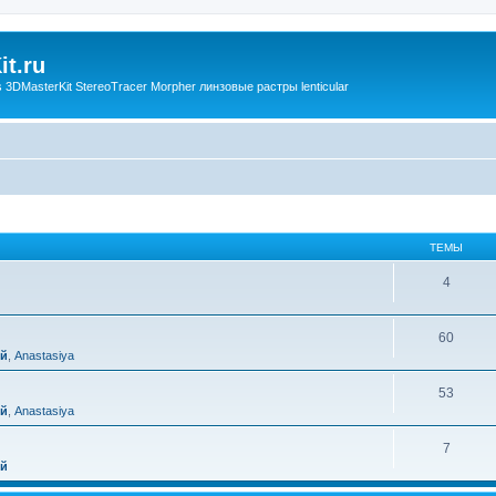
t.ru
3DMasterKit StereoTracer Morpher линзовые растры lenticular
ТЕМЫ
4
60
ий
,
Anastasiya
53
ий
,
Anastasiya
7
ий