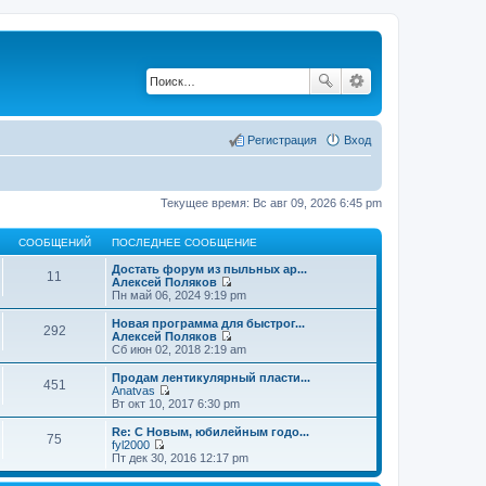
Регистрация
Вход
Текущее время: Вс авг 09, 2026 6:45 pm
СООБЩЕНИЙ
ПОСЛЕДНЕЕ СООБЩЕНИЕ
Достать форум из пыльных ар...
11
Алексей Поляков
П
Пн май 06, 2024 9:19 pm
е
р
Новая программа для быстрог...
292
е
Алексей Поляков
й
П
Сб июн 02, 2018 2:19 am
т
е
и
р
Продам лентикулярный пласти...
451
к
е
Anatvas
п
й
П
Вт окт 10, 2017 6:30 pm
о
т
е
с
и
р
Re: С Новым, юбилейным годо...
л
75
к
е
fyl2000
е
п
й
П
Пт дек 30, 2016 12:17 pm
д
о
т
е
н
с
и
р