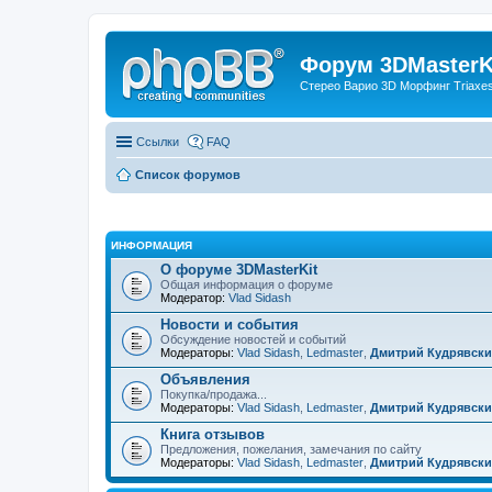
Форум 3DMasterKi
Стерео Варио 3D Морфинг Triaxes 
Ссылки
FAQ
Список форумов
ИНФОРМАЦИЯ
О форуме 3DMasterKit
Общая информация о форуме
Модератор:
Vlad Sidash
Новости и события
Обсуждение новостей и событий
Модераторы:
Vlad Sidash
,
Ledmaster
,
Дмитрий Кудрявск
Объявления
Покупка/продажа...
Модераторы:
Vlad Sidash
,
Ledmaster
,
Дмитрий Кудрявск
Книга отзывов
Предложения, пожелания, замечания по сайту
Модераторы:
Vlad Sidash
,
Ledmaster
,
Дмитрий Кудрявск