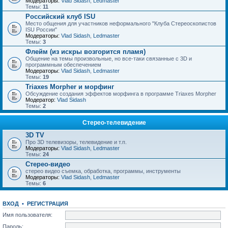
Модераторы:
Vlad Sidash
,
Ledmaster
Темы:
11
Российский клуб ISU
Место общения для участников неформального "Клуба Стереоскопистов
ISU России"
Модераторы:
Vlad Sidash
,
Ledmaster
Темы:
3
Флейм (из искры возгорится пламя)
Общение на темы произвольные, но все-таки связанные с 3D и
программным обеспечением
Модераторы:
Vlad Sidash
,
Ledmaster
Темы:
19
Triaxes Morpher и морфинг
Обсуждение создания эффектов морфинга в программе Triaxes Morpher
Модератор:
Vlad Sidash
Темы:
2
Стерео-телевидение
3D TV
Про 3D телевизоры, телевидение и т.п.
Модераторы:
Vlad Sidash
,
Ledmaster
Темы:
24
Стерео-видео
стерео видео съемка, обработка, программы, инструменты
Модераторы:
Vlad Sidash
,
Ledmaster
Темы:
6
ВХОД
•
РЕГИСТРАЦИЯ
Имя пользователя:
Пароль: