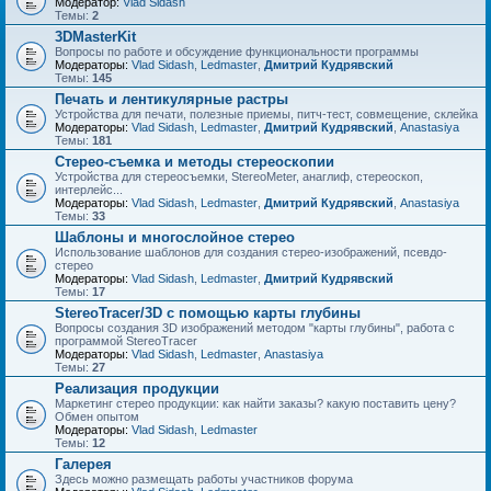
Модератор:
Vlad Sidash
Темы:
2
3DMasterKit
Вопросы по работе и обсуждение функциональности программы
Модераторы:
Vlad Sidash
,
Ledmaster
,
Дмитрий Кудрявский
Темы:
145
Печать и лентикулярные растры
Устройства для печати, полезные приемы, питч-тест, совмещение, склейка
Модераторы:
Vlad Sidash
,
Ledmaster
,
Дмитрий Кудрявский
,
Anastasiya
Темы:
181
Стерео-съемка и методы стереоскопии
Устройства для стереосъемки, StereoMeter, анаглиф, стереоскоп,
интерлейс...
Модераторы:
Vlad Sidash
,
Ledmaster
,
Дмитрий Кудрявский
,
Anastasiya
Темы:
33
Шаблоны и многослойное стерео
Использование шаблонов для создания стерео-изображений, псевдо-
стерео
Модераторы:
Vlad Sidash
,
Ledmaster
,
Дмитрий Кудрявский
Темы:
17
StereoTracer/3D с помощью карты глубины
Вопросы создания 3D изображений методом "карты глубины", работа с
программой StereoTracer
Модераторы:
Vlad Sidash
,
Ledmaster
,
Anastasiya
Темы:
27
Реализация продукции
Маркетинг стерео продукции: как найти заказы? какую поставить цену?
Обмен опытом
Модераторы:
Vlad Sidash
,
Ledmaster
Темы:
12
Галерея
Здесь можно размещать работы участников форума