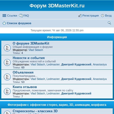
Форум 3DMasterKit.ru
Ссылки
FAQ
Регистрация
Вход
Список форумов
ои
Текущее время: Чт авг 06, 2026 11:55 pm
ск
Информация
О форуме 3DMasterKit
Общая информация о форуме
Модератор:
Vlad Sidash
Темы:
4
Новости и события
Обсуждение новостей и событий
Модераторы:
Vlad Sidash
,
Ledmaster
,
Дмитрий Кудрявский
,
Anastasiya
Темы:
60
Объявления
Покупка/продажа...
Модераторы:
Vlad Sidash
,
Ledmaster
,
Дмитрий Кудрявский
,
Anastasiya
Темы:
53
Книга отзывов
Предложения, пожелания, замечания по сайту
Модераторы:
Vlad Sidash
,
Ledmaster
,
Дмитрий Кудрявский
Темы:
7
Фотографии с эффектом стерео, варио, 3D, анимации, морфинга
Стереоскопы - классика 3D