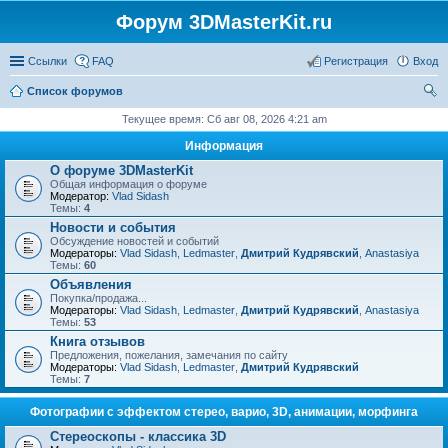
Форум 3DMasterKit.ru
Ссылки
FAQ
Регистрация
Вход
Список форумов
ои
Текущее время: Сб авг 08, 2026 4:21 am
ск
Информация
О форуме 3DMasterKit
Общая информация о форуме
Модератор:
Vlad Sidash
Темы:
4
Новости и события
Обсуждение новостей и событий
Модераторы:
Vlad Sidash
,
Ledmaster
,
Дмитрий Кудрявский
,
Anastasiya
Темы:
60
Объявления
Покупка/продажа...
Модераторы:
Vlad Sidash
,
Ledmaster
,
Дмитрий Кудрявский
,
Anastasiya
Темы:
53
Книга отзывов
Предложения, пожелания, замечания по сайту
Модераторы:
Vlad Sidash
,
Ledmaster
,
Дмитрий Кудрявский
Темы:
7
Фотографии с эффектом стерео, варио, 3D, анимации, морфинга
Стереоскопы - классика 3D