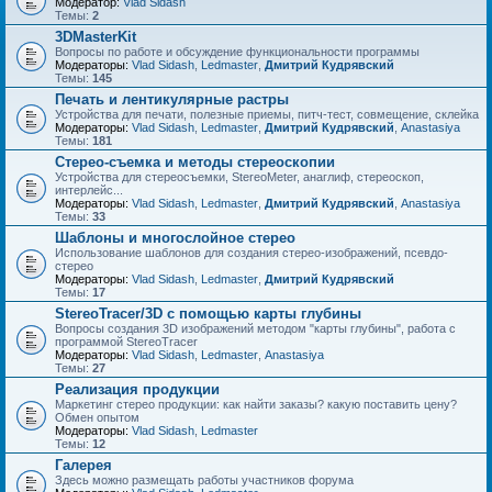
Модератор:
Vlad Sidash
Темы:
2
3DMasterKit
Вопросы по работе и обсуждение функциональности программы
Модераторы:
Vlad Sidash
,
Ledmaster
,
Дмитрий Кудрявский
Темы:
145
Печать и лентикулярные растры
Устройства для печати, полезные приемы, питч-тест, совмещение, склейка
Модераторы:
Vlad Sidash
,
Ledmaster
,
Дмитрий Кудрявский
,
Anastasiya
Темы:
181
Стерео-съемка и методы стереоскопии
Устройства для стереосъемки, StereoMeter, анаглиф, стереоскоп,
интерлейс...
Модераторы:
Vlad Sidash
,
Ledmaster
,
Дмитрий Кудрявский
,
Anastasiya
Темы:
33
Шаблоны и многослойное стерео
Использование шаблонов для создания стерео-изображений, псевдо-
стерео
Модераторы:
Vlad Sidash
,
Ledmaster
,
Дмитрий Кудрявский
Темы:
17
StereoTracer/3D с помощью карты глубины
Вопросы создания 3D изображений методом "карты глубины", работа с
программой StereoTracer
Модераторы:
Vlad Sidash
,
Ledmaster
,
Anastasiya
Темы:
27
Реализация продукции
Маркетинг стерео продукции: как найти заказы? какую поставить цену?
Обмен опытом
Модераторы:
Vlad Sidash
,
Ledmaster
Темы:
12
Галерея
Здесь можно размещать работы участников форума