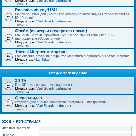
Модераторы:
Vlad Sidash
,
Ledmaster
Темы:
11
Российский клуб ISU
Место общения для участников неформального "Клуба Стереоскопистов
ISU России"
Модераторы:
Vlad Sidash
,
Ledmaster
Темы:
3
Флейм (из искры возгорится пламя)
Общение на темы произвольные, но все-таки связанные с 3D и
программным обеспечением
Модераторы:
Vlad Sidash
,
Ledmaster
Темы:
19
Triaxes Morpher и морфинг
Обсуждение создания эффектов морфинга в программе Triaxes Morpher
Модератор:
Vlad Sidash
Темы:
2
Стерео-телевидение
3D TV
Про 3D телевизоры, телевидение и т.п.
Модераторы:
Vlad Sidash
,
Ledmaster
Темы:
24
Стерео-видео
стерео видео съемка, обработка, программы, инструменты
Модераторы:
Vlad Sidash
,
Ledmaster
Темы:
6
ВХОД
•
РЕГИСТРАЦИЯ
Имя пользователя:
Пароль: