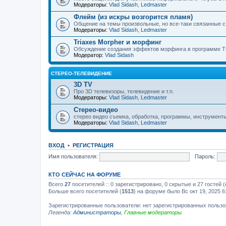
Модераторы:
Vlad Sidash
,
Ledmaster
Флейм (из искры возгорится пламя)
Общение на темы произвольные, но все-таки связанные 
Модераторы:
Vlad Sidash
,
Ledmaster
Triaxes Morpher и морфинг
Обсуждение создания эффектов морфинга в программе Tr
Модератор:
Vlad Sidash
СТЕРЕО-ТЕЛЕВИДЕНИЕ
3D TV
Про 3D телевизоры, телевидение и т.п.
Модераторы:
Vlad Sidash
,
Ledmaster
Стерео-видео
стерео видео съемка, обработка, программы, инструмент
Модераторы:
Vlad Sidash
,
Ledmaster
ВХОД
•
РЕГИСТРАЦИЯ
Имя пользователя:
Пароль:
КТО СЕЙЧАС НА ФОРУМЕ
Всего
27
посетителей :: 0 зарегистрировано, 0 скрытые и 27 гостей
Больше всего посетителей (
1513
) на форуме было Вс окт 19, 2025 6
Зарегистрированные пользователи: нет зарегистрированных польз
Легенда:
Администраторы
,
Главные модераторы