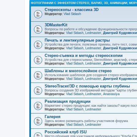
ФОТОГРАФИИ С ЭФФЕКТОМ СТЕРЕО, ВАРИО, 3D, АНИМАЦИИ, МОР
Стереоскопы - классика 3D
Модератор:
Vlad Sidash
3DMasterKit
Вопросы по работе и обсуждение функциональности про
Модераторы:
Vlad Sidash
,
Ledmaster
,
Дмитрий Кудрявск
Печать и лентикулярные растры
Устройства для печати, полезные приемы, питч-тест, сов
Модераторы:
Vlad Sidash
,
Ledmaster
,
Дмитрий Кудрявск
Стерео-съемка и методы стереоскопии
Устройства для стереосъемки, StereoMeter, анаглиф, стере
Модераторы:
Vlad Sidash
,
Ledmaster
,
Дмитрий Кудрявск
Шаблоны и многослойное стерео
Использование шаблонов для создания стерео-изображени
Модераторы:
Vlad Sidash
,
Ledmaster
,
Дмитрий Кудрявск
StereoTracer/3D с помощью карты глубины
Вопросы создания 3D изображений методом "карты глубин
Модераторы:
Vlad Sidash
,
Ledmaster
,
Anastasiya
Реализация продукции
Маркетинг стерео продукции: как найти заказы? какую по
Модераторы:
Vlad Sidash
,
Ledmaster
Галерея
Здесь можно размещать работы участников форума
Модераторы:
Vlad Sidash
,
Ledmaster
Российский клуб ISU
Место общения для участников неформального "Клуба Ст