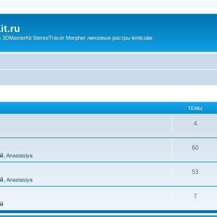
t.ru
3DMasterKit StereoTracer Morpher линзовые растры lenticular
ТЕМЫ
4
60
ий
,
Anastasiya
53
ий
,
Anastasiya
7
ий