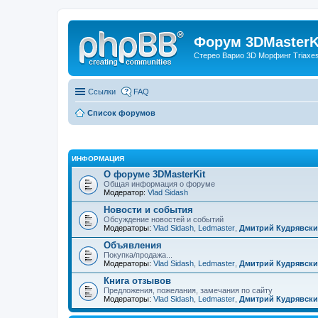
Форум 3DMasterKi
Стерео Варио 3D Морфинг Triaxes 
Ссылки
FAQ
Список форумов
ИНФОРМАЦИЯ
О форуме 3DMasterKit
Общая информация о форуме
Модератор:
Vlad Sidash
Новости и события
Обсуждение новостей и событий
Модераторы:
Vlad Sidash
,
Ledmaster
,
Дмитрий Кудрявск
Объявления
Покупка/продажа...
Модераторы:
Vlad Sidash
,
Ledmaster
,
Дмитрий Кудрявск
Книга отзывов
Предложения, пожелания, замечания по сайту
Модераторы:
Vlad Sidash
,
Ledmaster
,
Дмитрий Кудрявск