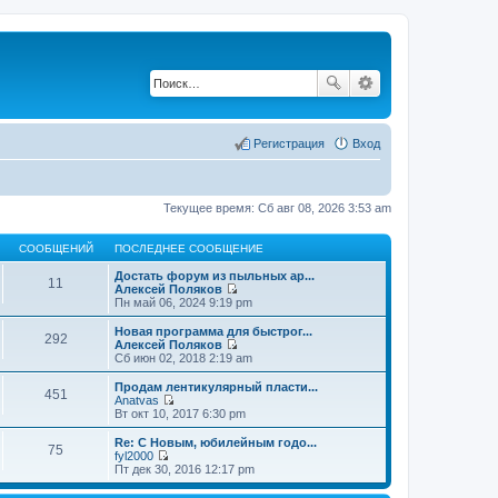
Регистрация
Вход
Текущее время: Сб авг 08, 2026 3:53 am
СООБЩЕНИЙ
ПОСЛЕДНЕЕ СООБЩЕНИЕ
Достать форум из пыльных ар...
11
Алексей Поляков
П
Пн май 06, 2024 9:19 pm
е
р
Новая программа для быстрог...
292
е
Алексей Поляков
й
П
Сб июн 02, 2018 2:19 am
т
е
и
р
Продам лентикулярный пласти...
451
к
е
Anatvas
п
й
П
Вт окт 10, 2017 6:30 pm
о
т
е
с
и
р
Re: С Новым, юбилейным годо...
л
75
к
е
fyl2000
е
п
й
П
Пт дек 30, 2016 12:17 pm
д
о
т
е
н
с
и
р