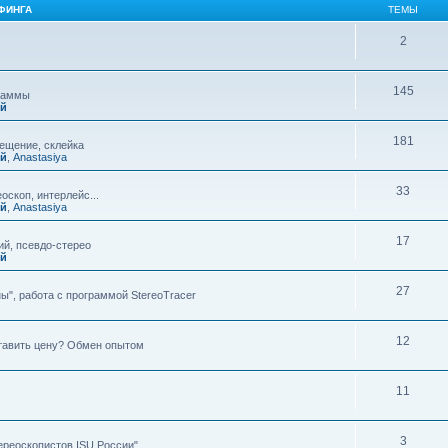
ФИНГА
ТЕМЫ
2
145
граммы
ий
181
мещение, склейка
ий
,
Anastasiya
33
оскоп, интерлейс...
ий
,
Anastasiya
17
й, псевдо-стерео
ий
27
ы", работа с программой StereoTracer
12
ставить цену? Обмен опытом
11
3
ереоскопистов ISU России"