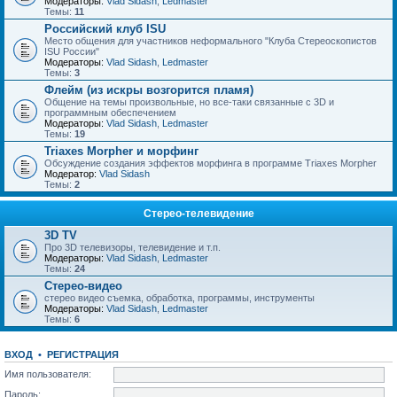
Модераторы:
Vlad Sidash
,
Ledmaster
Темы:
11
Российский клуб ISU
Место общения для участников неформального "Клуба Стереоскопистов
ISU России"
Модераторы:
Vlad Sidash
,
Ledmaster
Темы:
3
Флейм (из искры возгорится пламя)
Общение на темы произвольные, но все-таки связанные с 3D и
программным обеспечением
Модераторы:
Vlad Sidash
,
Ledmaster
Темы:
19
Triaxes Morpher и морфинг
Обсуждение создания эффектов морфинга в программе Triaxes Morpher
Модератор:
Vlad Sidash
Темы:
2
Стерео-телевидение
3D TV
Про 3D телевизоры, телевидение и т.п.
Модераторы:
Vlad Sidash
,
Ledmaster
Темы:
24
Стерео-видео
стерео видео съемка, обработка, программы, инструменты
Модераторы:
Vlad Sidash
,
Ledmaster
Темы:
6
ВХОД
•
РЕГИСТРАЦИЯ
Имя пользователя:
Пароль: