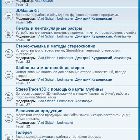
Модератор:
Vlad Sidash
Темы:
2
3DMasterKit
Вопросы по работе и обсуждение функциональности программы
Модераторы:
Vlad Sidash
,
Ledmaster
,
Дмитрий Кудрявский
Темы:
145
Печать и лентикулярные растры
Устройства для печати, полезные приемы, питч-тест, совмещение, склейка
Модераторы:
Vlad Sidash
,
Ledmaster
,
Дмитрий Кудрявский
,
Anastasiya
Темы:
181
Стерео-съемка и методы стереоскопии
Устройства для стереосъемки, StereoMeter, анаглиф, стереоскоп,
интерлейс...
Модераторы:
Vlad Sidash
,
Ledmaster
,
Дмитрий Кудрявский
,
Anastasiya
Темы:
33
Шаблоны и многослойное стерео
Использование шаблонов для создания стерео-изображений, псевдо-
стерео
Модераторы:
Vlad Sidash
,
Ledmaster
,
Дмитрий Кудрявский
Темы:
17
StereoTracer/3D с помощью карты глубины
Вопросы создания 3D изображений методом "карты глубины", работа с
программой StereoTracer
Модераторы:
Vlad Sidash
,
Ledmaster
,
Anastasiya
Темы:
27
Реализация продукции
Маркетинг стерео продукции: как найти заказы? какую поставить цену?
Обмен опытом
Модераторы:
Vlad Sidash
,
Ledmaster
Темы:
12
Галерея
Здесь можно размещать работы участников форума