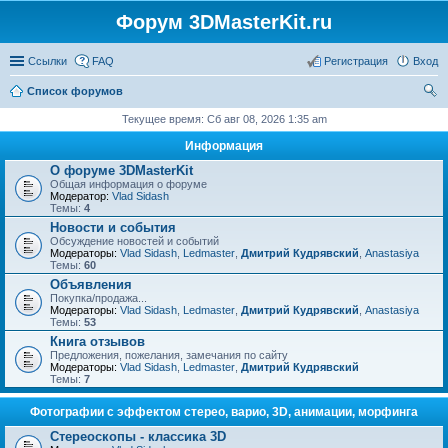
Форум 3DMasterKit.ru
Ссылки
FAQ
Регистрация
Вход
Список форумов
ои
Текущее время: Сб авг 08, 2026 1:35 am
ск
Информация
О форуме 3DMasterKit
Общая информация о форуме
Модератор:
Vlad Sidash
Темы:
4
Новости и события
Обсуждение новостей и событий
Модераторы:
Vlad Sidash
,
Ledmaster
,
Дмитрий Кудрявский
,
Anastasiya
Темы:
60
Объявления
Покупка/продажа...
Модераторы:
Vlad Sidash
,
Ledmaster
,
Дмитрий Кудрявский
,
Anastasiya
Темы:
53
Книга отзывов
Предложения, пожелания, замечания по сайту
Модераторы:
Vlad Sidash
,
Ledmaster
,
Дмитрий Кудрявский
Темы:
7
Фотографии с эффектом стерео, варио, 3D, анимации, морфинга
Стереоскопы - классика 3D