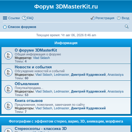
Форум 3DMasterKit.ru
Ссылки
FAQ
Регистрация
Вход
Список форумов
ои
Текущее время: Чт авг 06, 2026 8:46 am
ск
Информация
О форуме 3DMasterKit
Общая информация о форуме
Модератор:
Vlad Sidash
Темы:
4
Новости и события
Обсуждение новостей и событий
Модераторы:
Vlad Sidash
,
Ledmaster
,
Дмитрий Кудрявский
,
Anastasiya
Темы:
60
Объявления
Покупка/продажа...
Модераторы:
Vlad Sidash
,
Ledmaster
,
Дмитрий Кудрявский
,
Anastasiya
Темы:
53
Книга отзывов
Предложения, пожелания, замечания по сайту
Модераторы:
Vlad Sidash
,
Ledmaster
,
Дмитрий Кудрявский
Темы:
7
Фотографии с эффектом стерео, варио, 3D, анимации, морфинга
Стереоскопы - классика 3D