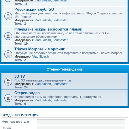
Модераторы:
Vlad Sidash
,
Ledmaster
Темы:
11
Российский клуб ISU
Место общения для участников неформального "Клуба Стереоскопистов
ISU России"
Модераторы:
Vlad Sidash
,
Ledmaster
Темы:
3
Флейм (из искры возгорится пламя)
Общение на темы произвольные, но все-таки связанные с 3D и
программным обеспечением
Модераторы:
Vlad Sidash
,
Ledmaster
Темы:
19
Triaxes Morpher и морфинг
Обсуждение создания эффектов морфинга в программе Triaxes Morpher
Модератор:
Vlad Sidash
Темы:
2
Стерео-телевидение
3D TV
Про 3D телевизоры, телевидение и т.п.
Модераторы:
Vlad Sidash
,
Ledmaster
Темы:
24
Стерео-видео
стерео видео съемка, обработка, программы, инструменты
Модераторы:
Vlad Sidash
,
Ledmaster
Темы:
6
ВХОД
•
РЕГИСТРАЦИЯ
Имя пользователя:
Пароль: