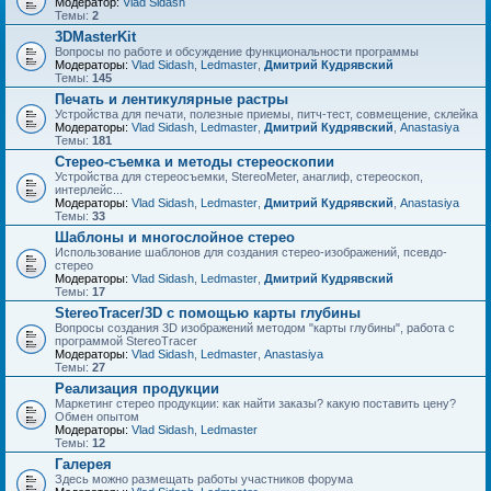
Модератор:
Vlad Sidash
Темы:
2
3DMasterKit
Вопросы по работе и обсуждение функциональности программы
Модераторы:
Vlad Sidash
,
Ledmaster
,
Дмитрий Кудрявский
Темы:
145
Печать и лентикулярные растры
Устройства для печати, полезные приемы, питч-тест, совмещение, склейка
Модераторы:
Vlad Sidash
,
Ledmaster
,
Дмитрий Кудрявский
,
Anastasiya
Темы:
181
Стерео-съемка и методы стереоскопии
Устройства для стереосъемки, StereoMeter, анаглиф, стереоскоп,
интерлейс...
Модераторы:
Vlad Sidash
,
Ledmaster
,
Дмитрий Кудрявский
,
Anastasiya
Темы:
33
Шаблоны и многослойное стерео
Использование шаблонов для создания стерео-изображений, псевдо-
стерео
Модераторы:
Vlad Sidash
,
Ledmaster
,
Дмитрий Кудрявский
Темы:
17
StereoTracer/3D с помощью карты глубины
Вопросы создания 3D изображений методом "карты глубины", работа с
программой StereoTracer
Модераторы:
Vlad Sidash
,
Ledmaster
,
Anastasiya
Темы:
27
Реализация продукции
Маркетинг стерео продукции: как найти заказы? какую поставить цену?
Обмен опытом
Модераторы:
Vlad Sidash
,
Ledmaster
Темы:
12
Галерея
Здесь можно размещать работы участников форума