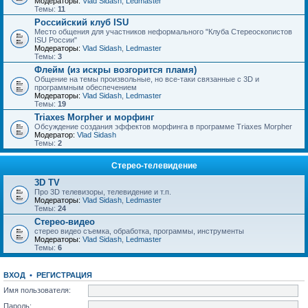
Модераторы:
Vlad Sidash
,
Ledmaster
Темы:
11
Российский клуб ISU
Место общения для участников неформального "Клуба Стереоскопистов
ISU России"
Модераторы:
Vlad Sidash
,
Ledmaster
Темы:
3
Флейм (из искры возгорится пламя)
Общение на темы произвольные, но все-таки связанные с 3D и
программным обеспечением
Модераторы:
Vlad Sidash
,
Ledmaster
Темы:
19
Triaxes Morpher и морфинг
Обсуждение создания эффектов морфинга в программе Triaxes Morpher
Модератор:
Vlad Sidash
Темы:
2
Стерео-телевидение
3D TV
Про 3D телевизоры, телевидение и т.п.
Модераторы:
Vlad Sidash
,
Ledmaster
Темы:
24
Стерео-видео
стерео видео съемка, обработка, программы, инструменты
Модераторы:
Vlad Sidash
,
Ledmaster
Темы:
6
ВХОД
•
РЕГИСТРАЦИЯ
Имя пользователя:
Пароль: