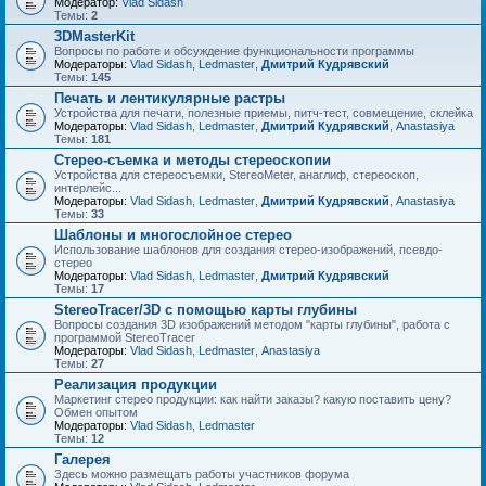
Модератор:
Vlad Sidash
Темы:
2
3DMasterKit
Вопросы по работе и обсуждение функциональности программы
Модераторы:
Vlad Sidash
,
Ledmaster
,
Дмитрий Кудрявский
Темы:
145
Печать и лентикулярные растры
Устройства для печати, полезные приемы, питч-тест, совмещение, склейка
Модераторы:
Vlad Sidash
,
Ledmaster
,
Дмитрий Кудрявский
,
Anastasiya
Темы:
181
Стерео-съемка и методы стереоскопии
Устройства для стереосъемки, StereoMeter, анаглиф, стереоскоп,
интерлейс...
Модераторы:
Vlad Sidash
,
Ledmaster
,
Дмитрий Кудрявский
,
Anastasiya
Темы:
33
Шаблоны и многослойное стерео
Использование шаблонов для создания стерео-изображений, псевдо-
стерео
Модераторы:
Vlad Sidash
,
Ledmaster
,
Дмитрий Кудрявский
Темы:
17
StereoTracer/3D с помощью карты глубины
Вопросы создания 3D изображений методом "карты глубины", работа с
программой StereoTracer
Модераторы:
Vlad Sidash
,
Ledmaster
,
Anastasiya
Темы:
27
Реализация продукции
Маркетинг стерео продукции: как найти заказы? какую поставить цену?
Обмен опытом
Модераторы:
Vlad Sidash
,
Ledmaster
Темы:
12
Галерея
Здесь можно размещать работы участников форума