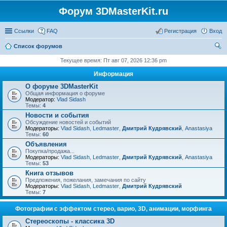
Форум 3DMasterKit.ru
Ссылки
FAQ
Регистрация
Вход
Список форумов
ои
Текущее время: Пт авг 07, 2026 12:36 pm
ск
Информация
О форуме 3DMasterKit
Общая информация о форуме
Модератор:
Vlad Sidash
Темы:
4
Новости и события
Обсуждение новостей и событий
Модераторы:
Vlad Sidash
,
Ledmaster
,
Дмитрий Кудрявский
,
Anastasiya
Темы:
60
Объявления
Покупка/продажа...
Модераторы:
Vlad Sidash
,
Ledmaster
,
Дмитрий Кудрявский
,
Anastasiya
Темы:
53
Книга отзывов
Предложения, пожелания, замечания по сайту
Модераторы:
Vlad Sidash
,
Ledmaster
,
Дмитрий Кудрявский
Темы:
7
Фотографии с эффектом стерео, варио, 3D, анимации, морфинга
Стереоскопы - классика 3D