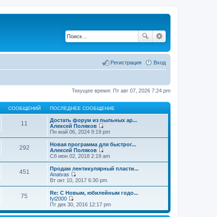
Регистрация
Вход
Текущее время: Пт авг 07, 2026 7:24 pm
СООБЩЕНИЙ
ПОСЛЕДНЕЕ СООБЩЕНИЕ
Достать форум из пыльных ар...
11
Алексей Поляков
П
Пн май 06, 2024 9:19 pm
е
р
Новая программа для быстрог...
292
е
Алексей Поляков
й
П
Сб июн 02, 2018 2:19 am
т
е
и
р
Продам лентикулярный пласти...
451
к
е
Anatvas
п
й
П
Вт окт 10, 2017 6:30 pm
о
т
е
с
и
р
Re: С Новым, юбилейным годо...
л
75
к
е
fyl2000
е
п
й
П
Пт дек 30, 2016 12:17 pm
д
о
т
е
н
с
и
р