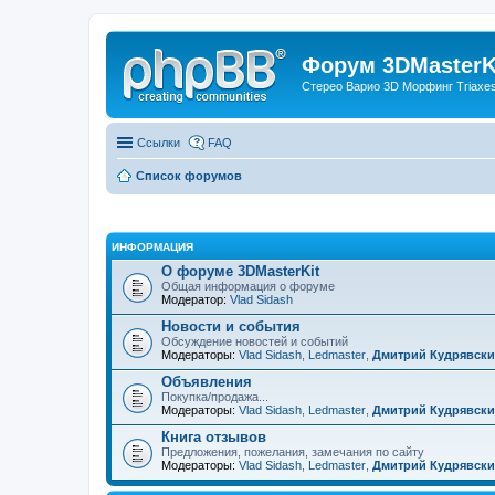
Форум 3DMasterKi
Стерео Варио 3D Морфинг Triaxes 
Ссылки
FAQ
Список форумов
ИНФОРМАЦИЯ
О форуме 3DMasterKit
Общая информация о форуме
Модератор:
Vlad Sidash
Новости и события
Обсуждение новостей и событий
Модераторы:
Vlad Sidash
,
Ledmaster
,
Дмитрий Кудрявск
Объявления
Покупка/продажа...
Модераторы:
Vlad Sidash
,
Ledmaster
,
Дмитрий Кудрявск
Книга отзывов
Предложения, пожелания, замечания по сайту
Модераторы:
Vlad Sidash
,
Ledmaster
,
Дмитрий Кудрявск