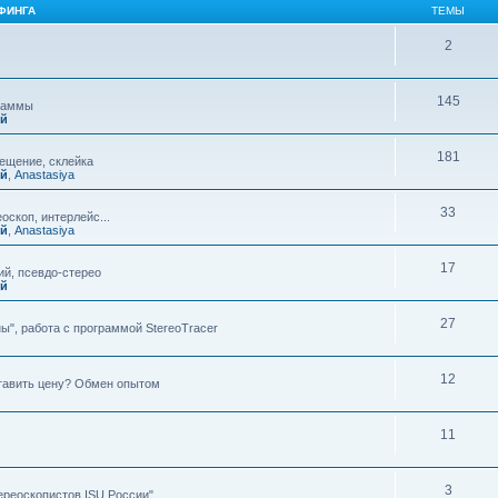
ФИНГА
ТЕМЫ
2
145
граммы
ий
181
мещение, склейка
ий
,
Anastasiya
33
оскоп, интерлейс...
ий
,
Anastasiya
17
й, псевдо-стерео
ий
27
ы", работа с программой StereoTracer
12
ставить цену? Обмен опытом
11
3
ереоскопистов ISU России"