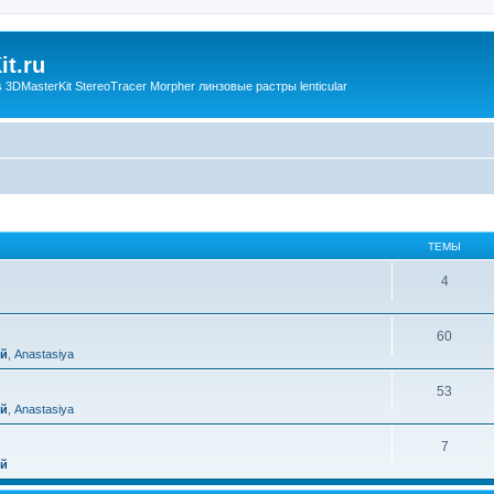
t.ru
3DMasterKit StereoTracer Morpher линзовые растры lenticular
ТЕМЫ
4
60
ий
,
Anastasiya
53
ий
,
Anastasiya
7
ий