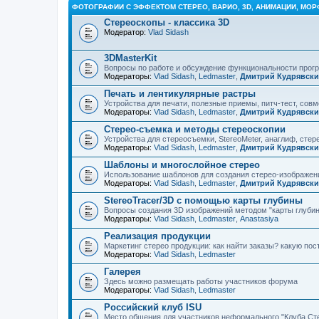
ФОТОГРАФИИ С ЭФФЕКТОМ СТЕРЕО, ВАРИО, 3D, АНИМАЦИИ, МОР
Стереоскопы - классика 3D
Модератор:
Vlad Sidash
3DMasterKit
Вопросы по работе и обсуждение функциональности про
Модераторы:
Vlad Sidash
,
Ledmaster
,
Дмитрий Кудрявск
Печать и лентикулярные растры
Устройства для печати, полезные приемы, питч-тест, сов
Модераторы:
Vlad Sidash
,
Ledmaster
,
Дмитрий Кудрявск
Стерео-съемка и методы стереоскопии
Устройства для стереосъемки, StereoMeter, анаглиф, стере
Модераторы:
Vlad Sidash
,
Ledmaster
,
Дмитрий Кудрявск
Шаблоны и многослойное стерео
Использование шаблонов для создания стерео-изображени
Модераторы:
Vlad Sidash
,
Ledmaster
,
Дмитрий Кудрявск
StereoTracer/3D с помощью карты глубины
Вопросы создания 3D изображений методом "карты глубин
Модераторы:
Vlad Sidash
,
Ledmaster
,
Anastasiya
Реализация продукции
Маркетинг стерео продукции: как найти заказы? какую по
Модераторы:
Vlad Sidash
,
Ledmaster
Галерея
Здесь можно размещать работы участников форума
Модераторы:
Vlad Sidash
,
Ledmaster
Российский клуб ISU
Место общения для участников неформального "Клуба Ст