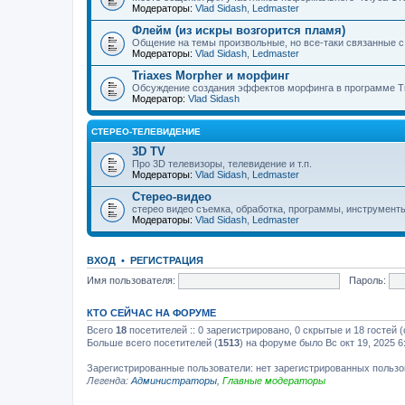
Модераторы:
Vlad Sidash
,
Ledmaster
Флейм (из искры возгорится пламя)
Общение на темы произвольные, но все-таки связанные 
Модераторы:
Vlad Sidash
,
Ledmaster
Triaxes Morpher и морфинг
Обсуждение создания эффектов морфинга в программе Tr
Модератор:
Vlad Sidash
СТЕРЕО-ТЕЛЕВИДЕНИЕ
3D TV
Про 3D телевизоры, телевидение и т.п.
Модераторы:
Vlad Sidash
,
Ledmaster
Стерео-видео
стерео видео съемка, обработка, программы, инструмент
Модераторы:
Vlad Sidash
,
Ledmaster
ВХОД
•
РЕГИСТРАЦИЯ
Имя пользователя:
Пароль:
КТО СЕЙЧАС НА ФОРУМЕ
Всего
18
посетителей :: 0 зарегистрировано, 0 скрытые и 18 гостей
Больше всего посетителей (
1513
) на форуме было Вс окт 19, 2025 6
Зарегистрированные пользователи: нет зарегистрированных польз
Легенда:
Администраторы
,
Главные модераторы