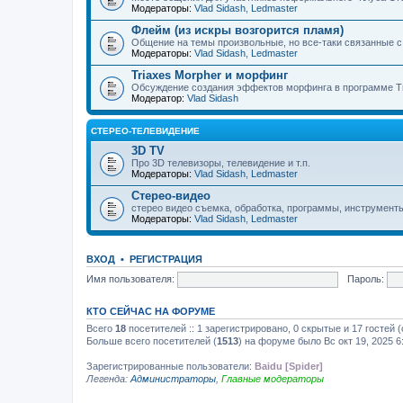
Модераторы:
Vlad Sidash
,
Ledmaster
Флейм (из искры возгорится пламя)
Общение на темы произвольные, но все-таки связанные 
Модераторы:
Vlad Sidash
,
Ledmaster
Triaxes Morpher и морфинг
Обсуждение создания эффектов морфинга в программе Tr
Модератор:
Vlad Sidash
СТЕРЕО-ТЕЛЕВИДЕНИЕ
3D TV
Про 3D телевизоры, телевидение и т.п.
Модераторы:
Vlad Sidash
,
Ledmaster
Стерео-видео
стерео видео съемка, обработка, программы, инструмент
Модераторы:
Vlad Sidash
,
Ledmaster
ВХОД
•
РЕГИСТРАЦИЯ
Имя пользователя:
Пароль:
КТО СЕЙЧАС НА ФОРУМЕ
Всего
18
посетителей :: 1 зарегистрировано, 0 скрытые и 17 гостей
Больше всего посетителей (
1513
) на форуме было Вс окт 19, 2025 6
Зарегистрированные пользователи:
Baidu [Spider]
Легенда:
Администраторы
,
Главные модераторы