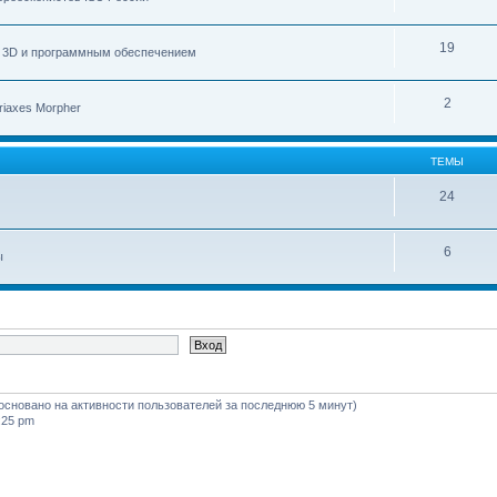
19
с 3D и программным обеспечением
2
iaxes Morpher
ТЕМЫ
24
6
ы
 (основано на активности пользователей за последнюю 5 минут)
:25 pm