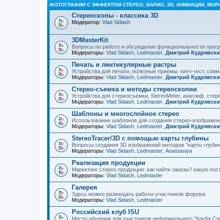
ФОТОГРАФИИ С ЭФФЕКТОМ СТЕРЕО, ВАРИО, 3D, АНИМАЦИИ, МОР
Стереоскопы - классика 3D
Модератор:
Vlad Sidash
3DMasterKit
Вопросы по работе и обсуждение функциональности про
Модераторы:
Vlad Sidash
,
Ledmaster
,
Дмитрий Кудрявск
Печать и лентикулярные растры
Устройства для печати, полезные приемы, питч-тест, сов
Модераторы:
Vlad Sidash
,
Ledmaster
,
Дмитрий Кудрявск
Стерео-съемка и методы стереоскопии
Устройства для стереосъемки, StereoMeter, анаглиф, стере
Модераторы:
Vlad Sidash
,
Ledmaster
,
Дмитрий Кудрявск
Шаблоны и многослойное стерео
Использование шаблонов для создания стерео-изображени
Модераторы:
Vlad Sidash
,
Ledmaster
,
Дмитрий Кудрявск
StereoTracer/3D с помощью карты глубины
Вопросы создания 3D изображений методом "карты глубин
Модераторы:
Vlad Sidash
,
Ledmaster
,
Anastasiya
Реализация продукции
Маркетинг стерео продукции: как найти заказы? какую по
Модераторы:
Vlad Sidash
,
Ledmaster
Галерея
Здесь можно размещать работы участников форума
Модераторы:
Vlad Sidash
,
Ledmaster
Российский клуб ISU
Место общения для участников неформального "Клуба Ст