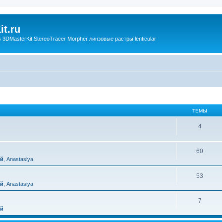
t.ru
3DMasterKit StereoTracer Morpher линзовые растры lenticular
ТЕМЫ
4
60
ий
,
Anastasiya
53
ий
,
Anastasiya
7
ий