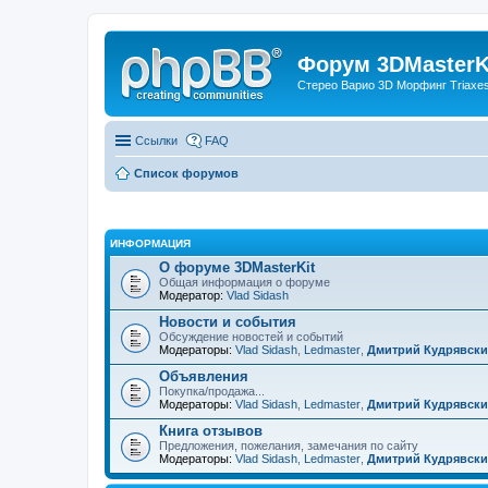
Форум 3DMasterKi
Стерео Варио 3D Морфинг Triaxes 
Ссылки
FAQ
Список форумов
ИНФОРМАЦИЯ
О форуме 3DMasterKit
Общая информация о форуме
Модератор:
Vlad Sidash
Новости и события
Обсуждение новостей и событий
Модераторы:
Vlad Sidash
,
Ledmaster
,
Дмитрий Кудрявск
Объявления
Покупка/продажа...
Модераторы:
Vlad Sidash
,
Ledmaster
,
Дмитрий Кудрявск
Книга отзывов
Предложения, пожелания, замечания по сайту
Модераторы:
Vlad Sidash
,
Ledmaster
,
Дмитрий Кудрявск