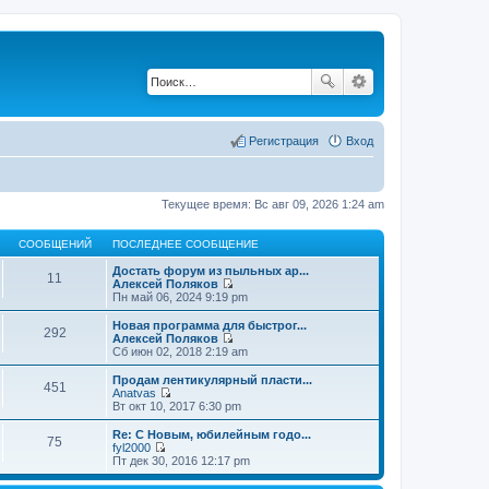
Регистрация
Вход
Текущее время: Вс авг 09, 2026 1:24 am
СООБЩЕНИЙ
ПОСЛЕДНЕЕ СООБЩЕНИЕ
Достать форум из пыльных ар...
11
Алексей Поляков
П
Пн май 06, 2024 9:19 pm
е
р
Новая программа для быстрог...
292
е
Алексей Поляков
й
П
Сб июн 02, 2018 2:19 am
т
е
и
р
Продам лентикулярный пласти...
451
к
е
Anatvas
п
й
П
Вт окт 10, 2017 6:30 pm
о
т
е
с
и
р
Re: С Новым, юбилейным годо...
л
75
к
е
fyl2000
е
п
й
П
Пт дек 30, 2016 12:17 pm
д
о
т
е
н
с
и
р