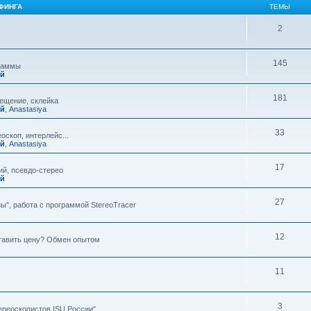
ФИНГА
ТЕМЫ
2
145
граммы
ий
181
мещение, склейка
ий
,
Anastasiya
33
оскоп, интерлейс...
ий
,
Anastasiya
17
й, псевдо-стерео
ий
27
ы", работа с программой StereoTracer
12
ставить цену? Обмен опытом
11
3
ереоскопистов ISU России"