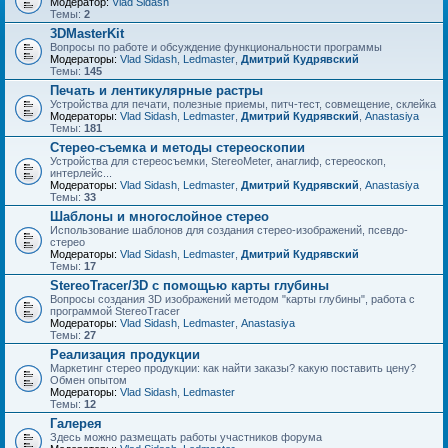
Модератор:
Vlad Sidash
Темы:
2
3DMasterKit
Вопросы по работе и обсуждение функциональности программы
Модераторы:
Vlad Sidash
,
Ledmaster
,
Дмитрий Кудрявский
Темы:
145
Печать и лентикулярные растры
Устройства для печати, полезные приемы, питч-тест, совмещение, склейка
Модераторы:
Vlad Sidash
,
Ledmaster
,
Дмитрий Кудрявский
,
Anastasiya
Темы:
181
Стерео-съемка и методы стереоскопии
Устройства для стереосъемки, StereoMeter, анаглиф, стереоскоп,
интерлейс...
Модераторы:
Vlad Sidash
,
Ledmaster
,
Дмитрий Кудрявский
,
Anastasiya
Темы:
33
Шаблоны и многослойное стерео
Использование шаблонов для создания стерео-изображений, псевдо-
стерео
Модераторы:
Vlad Sidash
,
Ledmaster
,
Дмитрий Кудрявский
Темы:
17
StereoTracer/3D с помощью карты глубины
Вопросы создания 3D изображений методом "карты глубины", работа с
программой StereoTracer
Модераторы:
Vlad Sidash
,
Ledmaster
,
Anastasiya
Темы:
27
Реализация продукции
Маркетинг стерео продукции: как найти заказы? какую поставить цену?
Обмен опытом
Модераторы:
Vlad Sidash
,
Ledmaster
Темы:
12
Галерея
Здесь можно размещать работы участников форума