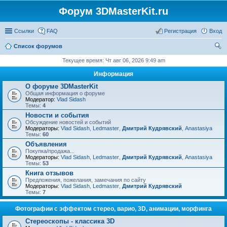
Форум 3DMasterKit.ru
Ссылки
FAQ
Регистрация
Вход
Список форумов
ои
Текущее время: Чт авг 06, 2026 9:49 am
ск
Информация
О форуме 3DMasterKit
Общая информация о форуме
Модератор:
Vlad Sidash
Темы:
4
Новости и события
Обсуждение новостей и событий
Модераторы:
Vlad Sidash
,
Ledmaster
,
Дмитрий Кудрявский
,
Anastasiya
Темы:
60
Объявления
Покупка/продажа...
Модераторы:
Vlad Sidash
,
Ledmaster
,
Дмитрий Кудрявский
,
Anastasiya
Темы:
53
Книга отзывов
Предложения, пожелания, замечания по сайту
Модераторы:
Vlad Sidash
,
Ledmaster
,
Дмитрий Кудрявский
Темы:
7
Фотографии с эффектом стерео, варио, 3D, анимации, морфинга
Стереоскопы - классика 3D