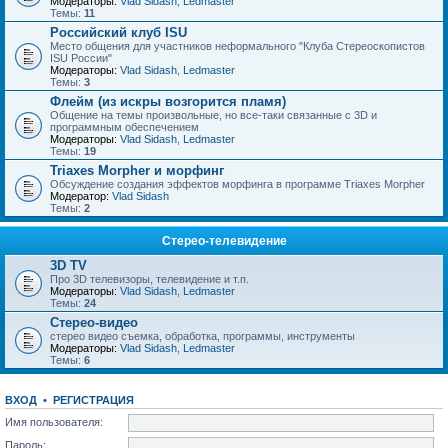
Модераторы:
Vlad Sidash
,
Ledmaster
Темы:
11
Российский клуб ISU
Место общения для участников неформального "Клуба Стереоскопистов
ISU России"
Модераторы:
Vlad Sidash
,
Ledmaster
Темы:
3
Флейм (из искры возгорится пламя)
Общение на темы произвольные, но все-таки связанные с 3D и
программным обеспечением
Модераторы:
Vlad Sidash
,
Ledmaster
Темы:
19
Triaxes Morpher и морфинг
Обсуждение создания эффектов морфинга в программе Triaxes Morpher
Модератор:
Vlad Sidash
Темы:
2
Стерео-телевидение
3D TV
Про 3D телевизоры, телевидение и т.п.
Модераторы:
Vlad Sidash
,
Ledmaster
Темы:
24
Стерео-видео
стерео видео съемка, обработка, программы, инструменты
Модераторы:
Vlad Sidash
,
Ledmaster
Темы:
6
ВХОД
•
РЕГИСТРАЦИЯ
Имя пользователя:
Пароль: