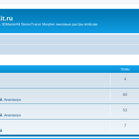
t.ru
3DMasterKit StereoTracer Morpher линзовые растры lenticular
ТЕМЫ
4
60
ий
,
Anastasiya
53
ий
,
Anastasiya
7
ий