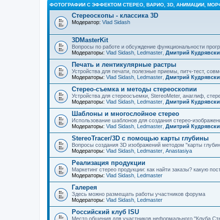
ФОТОГРАФИИ С ЭФФЕКТОМ СТЕРЕО, ВАРИО, 3D, АНИМАЦИИ, МОР
Стереоскопы - классика 3D
Модератор:
Vlad Sidash
3DMasterKit
Вопросы по работе и обсуждение функциональности про
Модераторы:
Vlad Sidash
,
Ledmaster
,
Дмитрий Кудрявск
Печать и лентикулярные растры
Устройства для печати, полезные приемы, питч-тест, сов
Модераторы:
Vlad Sidash
,
Ledmaster
,
Дмитрий Кудрявск
Стерео-съемка и методы стереоскопии
Устройства для стереосъемки, StereoMeter, анаглиф, стере
Модераторы:
Vlad Sidash
,
Ledmaster
,
Дмитрий Кудрявск
Шаблоны и многослойное стерео
Использование шаблонов для создания стерео-изображени
Модераторы:
Vlad Sidash
,
Ledmaster
,
Дмитрий Кудрявск
StereoTracer/3D с помощью карты глубины
Вопросы создания 3D изображений методом "карты глубин
Модераторы:
Vlad Sidash
,
Ledmaster
,
Anastasiya
Реализация продукции
Маркетинг стерео продукции: как найти заказы? какую по
Модераторы:
Vlad Sidash
,
Ledmaster
Галерея
Здесь можно размещать работы участников форума
Модераторы:
Vlad Sidash
,
Ledmaster
Российский клуб ISU
Место общения для участников неформального "Клуба Ст