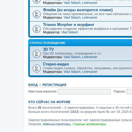
Модераторы:
Vlad Sidash
,
Ledmaster
Флейм (из искры возгорится пламя)
Общение на темы произвольные, но все-таки связанные 
Модераторы:
Vlad Sidash
,
Ledmaster
Triaxes Morpher и морфинг
Обсуждение создания эффектов морфинга в программе Tr
Модератор:
Vlad Sidash
СТЕРЕО-ТЕЛЕВИДЕНИЕ
3D TV
Про 3D телевизоры, телевидение и т.п.
Модераторы:
Vlad Sidash
,
Ledmaster
Стерео-видео
стерео видео съемка, обработка, программы, инструмент
Модераторы:
Vlad Sidash
,
Ledmaster
ВХОД
•
РЕГИСТРАЦИЯ
Имя пользователя:
Пароль:
КТО СЕЙЧАС НА ФОРУМЕ
Всего
26
посетителей :: 0 зарегистрировано, 0 скрытые и 26 гостей
Больше всего посетителей (
1513
) на форуме было Вс окт 19, 2025 6
Зарегистрированные пользователи: нет зарегистрированных польз
Легенда:
Администраторы
,
Главные модераторы