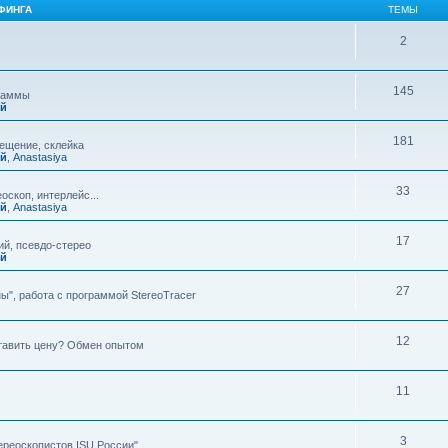
ФИНГА
ТЕМЫ
2
145
граммы
ий
181
мещение, склейка
ий
,
Anastasiya
33
оскоп, интерлейс...
ий
,
Anastasiya
17
й, псевдо-стерео
ий
27
ы", работа с программой StereoTracer
12
ставить цену? Обмен опытом
11
3
ереоскопистов ISU России"