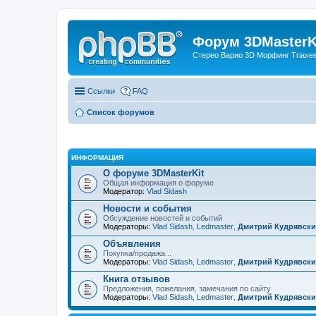
Форум 3DMasterKi
Стерео Варио 3D Морфинг Triaxes 
Ссылки
FAQ
Список форумов
ИНФОРМАЦИЯ
О форуме 3DMasterKit
Общая информация о форуме
Модератор:
Vlad Sidash
Новости и события
Обсуждение новостей и событий
Модераторы:
Vlad Sidash
,
Ledmaster
,
Дмитрий Кудрявск
Объявления
Покупка/продажа...
Модераторы:
Vlad Sidash
,
Ledmaster
,
Дмитрий Кудрявск
Книга отзывов
Предложения, пожелания, замечания по сайту
Модераторы:
Vlad Sidash
,
Ledmaster
,
Дмитрий Кудрявск