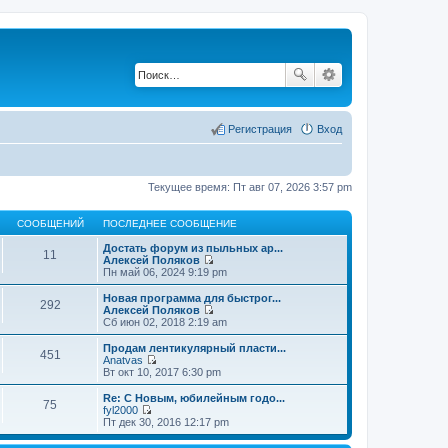
Регистрация
Вход
Текущее время: Пт авг 07, 2026 3:57 pm
СООБЩЕНИЙ
ПОСЛЕДНЕЕ СООБЩЕНИЕ
Достать форум из пыльных ар...
11
Алексей Поляков
П
Пн май 06, 2024 9:19 pm
е
р
Новая программа для быстрог...
292
е
Алексей Поляков
й
П
Сб июн 02, 2018 2:19 am
т
е
и
р
Продам лентикулярный пласти...
451
к
е
Anatvas
п
й
П
Вт окт 10, 2017 6:30 pm
о
т
е
с
и
р
Re: С Новым, юбилейным годо...
л
75
к
е
fyl2000
е
п
й
П
Пт дек 30, 2016 12:17 pm
д
о
т
е
н
с
и
р