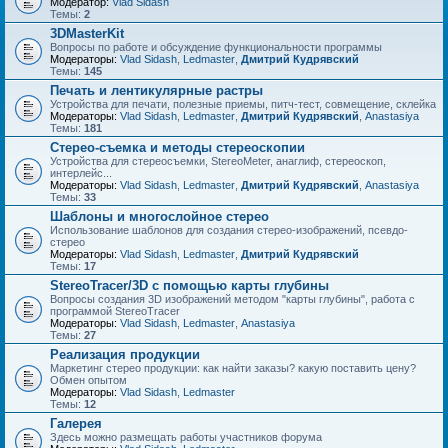
Модератор:
Vlad Sidash
Темы:
2
3DMasterKit
Вопросы по работе и обсуждение функциональности программы
Модераторы:
Vlad Sidash
,
Ledmaster
,
Дмитрий Кудрявский
Темы:
145
Печать и лентикулярные растры
Устройства для печати, полезные приемы, питч-тест, совмещение, склейка
Модераторы:
Vlad Sidash
,
Ledmaster
,
Дмитрий Кудрявский
,
Anastasiya
Темы:
181
Стерео-съемка и методы стереоскопии
Устройства для стереосъемки, StereoMeter, анаглиф, стереоскоп,
интерлейс...
Модераторы:
Vlad Sidash
,
Ledmaster
,
Дмитрий Кудрявский
,
Anastasiya
Темы:
33
Шаблоны и многослойное стерео
Использование шаблонов для создания стерео-изображений, псевдо-
стерео
Модераторы:
Vlad Sidash
,
Ledmaster
,
Дмитрий Кудрявский
Темы:
17
StereoTracer/3D с помощью карты глубины
Вопросы создания 3D изображений методом "карты глубины", работа с
программой StereoTracer
Модераторы:
Vlad Sidash
,
Ledmaster
,
Anastasiya
Темы:
27
Реализация продукции
Маркетинг стерео продукции: как найти заказы? какую поставить цену?
Обмен опытом
Модераторы:
Vlad Sidash
,
Ledmaster
Темы:
12
Галерея
Здесь можно размещать работы участников форума