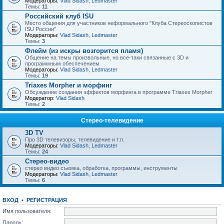
Модераторы:
Vlad Sidash
,
Ledmaster
Темы:
11
Российский клуб ISU
Место общения для участников неформального "Клуба Стереоскопистов
ISU России"
Модераторы:
Vlad Sidash
,
Ledmaster
Темы:
3
Флейм (из искры возгорится пламя)
Общение на темы произвольные, но все-таки связанные с 3D и
программным обеспечением
Модераторы:
Vlad Sidash
,
Ledmaster
Темы:
19
Triaxes Morpher и морфинг
Обсуждение создания эффектов морфинга в программе Triaxes Morpher
Модератор:
Vlad Sidash
Темы:
2
Стерео-телевидение
3D TV
Про 3D телевизоры, телевидение и т.п.
Модераторы:
Vlad Sidash
,
Ledmaster
Темы:
24
Стерео-видео
стерео видео съемка, обработка, программы, инструменты
Модераторы:
Vlad Sidash
,
Ledmaster
Темы:
6
ВХОД
•
РЕГИСТРАЦИЯ
Имя пользователя:
Пароль: