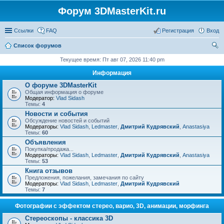
Форум 3DMasterKit.ru
Ссылки
FAQ
Регистрация
Вход
Список форумов
ои
Текущее время: Пт авг 07, 2026 11:40 pm
ск
Информация
О форуме 3DMasterKit
Общая информация о форуме
Модератор:
Vlad Sidash
Темы:
4
Новости и события
Обсуждение новостей и событий
Модераторы:
Vlad Sidash
,
Ledmaster
,
Дмитрий Кудрявский
,
Anastasiya
Темы:
60
Объявления
Покупка/продажа...
Модераторы:
Vlad Sidash
,
Ledmaster
,
Дмитрий Кудрявский
,
Anastasiya
Темы:
53
Книга отзывов
Предложения, пожелания, замечания по сайту
Модераторы:
Vlad Sidash
,
Ledmaster
,
Дмитрий Кудрявский
Темы:
7
Фотографии с эффектом стерео, варио, 3D, анимации, морфинга
Стереоскопы - классика 3D