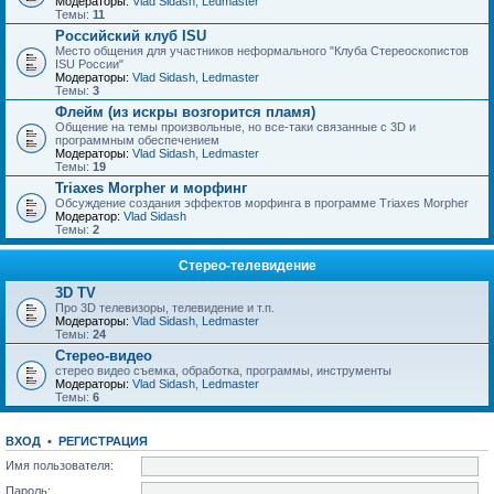
Модераторы:
Vlad Sidash
,
Ledmaster
Темы:
11
Российский клуб ISU
Место общения для участников неформального "Клуба Стереоскопистов
ISU России"
Модераторы:
Vlad Sidash
,
Ledmaster
Темы:
3
Флейм (из искры возгорится пламя)
Общение на темы произвольные, но все-таки связанные с 3D и
программным обеспечением
Модераторы:
Vlad Sidash
,
Ledmaster
Темы:
19
Triaxes Morpher и морфинг
Обсуждение создания эффектов морфинга в программе Triaxes Morpher
Модератор:
Vlad Sidash
Темы:
2
Стерео-телевидение
3D TV
Про 3D телевизоры, телевидение и т.п.
Модераторы:
Vlad Sidash
,
Ledmaster
Темы:
24
Стерео-видео
стерео видео съемка, обработка, программы, инструменты
Модераторы:
Vlad Sidash
,
Ledmaster
Темы:
6
ВХОД
•
РЕГИСТРАЦИЯ
Имя пользователя:
Пароль: