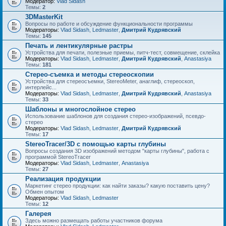
Модератор:
Vlad Sidash
Темы:
2
3DMasterKit
Вопросы по работе и обсуждение функциональности программы
Модераторы:
Vlad Sidash
,
Ledmaster
,
Дмитрий Кудрявский
Темы:
145
Печать и лентикулярные растры
Устройства для печати, полезные приемы, питч-тест, совмещение, склейка
Модераторы:
Vlad Sidash
,
Ledmaster
,
Дмитрий Кудрявский
,
Anastasiya
Темы:
181
Стерео-съемка и методы стереоскопии
Устройства для стереосъемки, StereoMeter, анаглиф, стереоскоп,
интерлейс...
Модераторы:
Vlad Sidash
,
Ledmaster
,
Дмитрий Кудрявский
,
Anastasiya
Темы:
33
Шаблоны и многослойное стерео
Использование шаблонов для создания стерео-изображений, псевдо-
стерео
Модераторы:
Vlad Sidash
,
Ledmaster
,
Дмитрий Кудрявский
Темы:
17
StereoTracer/3D с помощью карты глубины
Вопросы создания 3D изображений методом "карты глубины", работа с
программой StereoTracer
Модераторы:
Vlad Sidash
,
Ledmaster
,
Anastasiya
Темы:
27
Реализация продукции
Маркетинг стерео продукции: как найти заказы? какую поставить цену?
Обмен опытом
Модераторы:
Vlad Sidash
,
Ledmaster
Темы:
12
Галерея
Здесь можно размещать работы участников форума