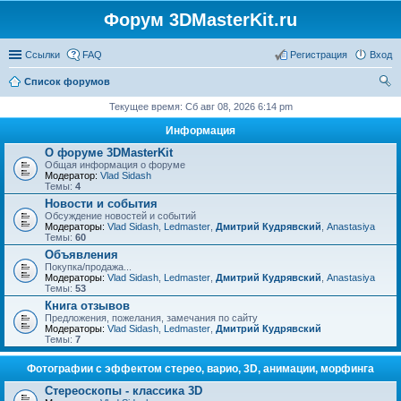
Форум 3DMasterKit.ru
Ссылки
FAQ
Регистрация
Вход
Список форумов
ои
Текущее время: Сб авг 08, 2026 6:14 pm
ск
Информация
О форуме 3DMasterKit
Общая информация о форуме
Модератор:
Vlad Sidash
Темы:
4
Новости и события
Обсуждение новостей и событий
Модераторы:
Vlad Sidash
,
Ledmaster
,
Дмитрий Кудрявский
,
Anastasiya
Темы:
60
Объявления
Покупка/продажа...
Модераторы:
Vlad Sidash
,
Ledmaster
,
Дмитрий Кудрявский
,
Anastasiya
Темы:
53
Книга отзывов
Предложения, пожелания, замечания по сайту
Модераторы:
Vlad Sidash
,
Ledmaster
,
Дмитрий Кудрявский
Темы:
7
Фотографии с эффектом стерео, варио, 3D, анимации, морфинга
Стереоскопы - классика 3D