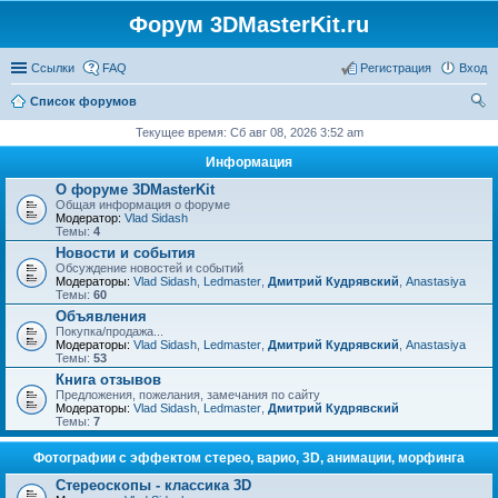
Форум 3DMasterKit.ru
Ссылки
FAQ
Регистрация
Вход
Список форумов
ои
Текущее время: Сб авг 08, 2026 3:52 am
ск
Информация
О форуме 3DMasterKit
Общая информация о форуме
Модератор:
Vlad Sidash
Темы:
4
Новости и события
Обсуждение новостей и событий
Модераторы:
Vlad Sidash
,
Ledmaster
,
Дмитрий Кудрявский
,
Anastasiya
Темы:
60
Объявления
Покупка/продажа...
Модераторы:
Vlad Sidash
,
Ledmaster
,
Дмитрий Кудрявский
,
Anastasiya
Темы:
53
Книга отзывов
Предложения, пожелания, замечания по сайту
Модераторы:
Vlad Sidash
,
Ledmaster
,
Дмитрий Кудрявский
Темы:
7
Фотографии с эффектом стерео, варио, 3D, анимации, морфинга
Стереоскопы - классика 3D