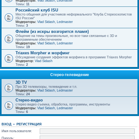
Модераторы:
Vlad Sidash
,
Ledmaster
Темы:
11
Российский клуб ISU
Место общения для участников неформального "Клуба Стереоскопистов
ISU России"
Модераторы:
Vlad Sidash
,
Ledmaster
Темы:
3
Флейм (из искры возгорится пламя)
Общение на темы произвольные, но все-таки связанные с 3D и
программным обеспечением
Модераторы:
Vlad Sidash
,
Ledmaster
Темы:
19
Triaxes Morpher и морфинг
Обсуждение создания эффектов морфинга в программе Triaxes Morpher
Модератор:
Vlad Sidash
Темы:
2
Стерео-телевидение
3D TV
Про 3D телевизоры, телевидение и т.п.
Модераторы:
Vlad Sidash
,
Ledmaster
Темы:
24
Стерео-видео
стерео видео съемка, обработка, программы, инструменты
Модераторы:
Vlad Sidash
,
Ledmaster
Темы:
6
ВХОД
•
РЕГИСТРАЦИЯ
Имя пользователя:
Пароль: