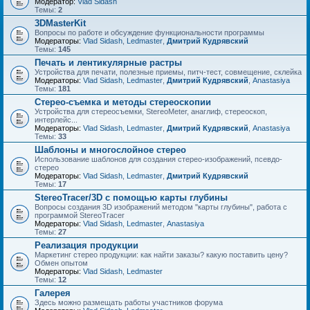
Модератор:
Vlad Sidash
Темы:
2
3DMasterKit
Вопросы по работе и обсуждение функциональности программы
Модераторы:
Vlad Sidash
,
Ledmaster
,
Дмитрий Кудрявский
Темы:
145
Печать и лентикулярные растры
Устройства для печати, полезные приемы, питч-тест, совмещение, склейка
Модераторы:
Vlad Sidash
,
Ledmaster
,
Дмитрий Кудрявский
,
Anastasiya
Темы:
181
Стерео-съемка и методы стереоскопии
Устройства для стереосъемки, StereoMeter, анаглиф, стереоскоп,
интерлейс...
Модераторы:
Vlad Sidash
,
Ledmaster
,
Дмитрий Кудрявский
,
Anastasiya
Темы:
33
Шаблоны и многослойное стерео
Использование шаблонов для создания стерео-изображений, псевдо-
стерео
Модераторы:
Vlad Sidash
,
Ledmaster
,
Дмитрий Кудрявский
Темы:
17
StereoTracer/3D с помощью карты глубины
Вопросы создания 3D изображений методом "карты глубины", работа с
программой StereoTracer
Модераторы:
Vlad Sidash
,
Ledmaster
,
Anastasiya
Темы:
27
Реализация продукции
Маркетинг стерео продукции: как найти заказы? какую поставить цену?
Обмен опытом
Модераторы:
Vlad Sidash
,
Ledmaster
Темы:
12
Галерея
Здесь можно размещать работы участников форума