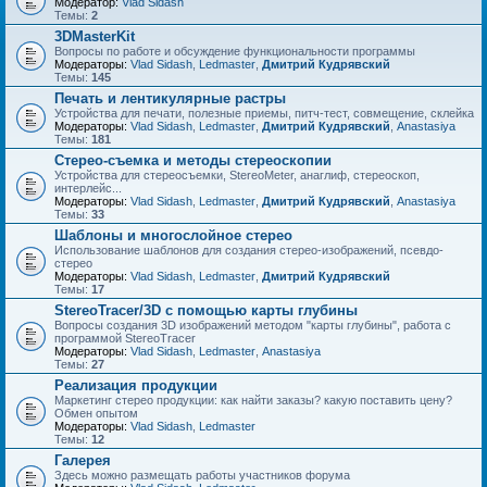
Модератор:
Vlad Sidash
Темы:
2
3DMasterKit
Вопросы по работе и обсуждение функциональности программы
Модераторы:
Vlad Sidash
,
Ledmaster
,
Дмитрий Кудрявский
Темы:
145
Печать и лентикулярные растры
Устройства для печати, полезные приемы, питч-тест, совмещение, склейка
Модераторы:
Vlad Sidash
,
Ledmaster
,
Дмитрий Кудрявский
,
Anastasiya
Темы:
181
Стерео-съемка и методы стереоскопии
Устройства для стереосъемки, StereoMeter, анаглиф, стереоскоп,
интерлейс...
Модераторы:
Vlad Sidash
,
Ledmaster
,
Дмитрий Кудрявский
,
Anastasiya
Темы:
33
Шаблоны и многослойное стерео
Использование шаблонов для создания стерео-изображений, псевдо-
стерео
Модераторы:
Vlad Sidash
,
Ledmaster
,
Дмитрий Кудрявский
Темы:
17
StereoTracer/3D с помощью карты глубины
Вопросы создания 3D изображений методом "карты глубины", работа с
программой StereoTracer
Модераторы:
Vlad Sidash
,
Ledmaster
,
Anastasiya
Темы:
27
Реализация продукции
Маркетинг стерео продукции: как найти заказы? какую поставить цену?
Обмен опытом
Модераторы:
Vlad Sidash
,
Ledmaster
Темы:
12
Галерея
Здесь можно размещать работы участников форума