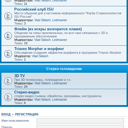
Модераторы:
Vlad Sidash
,
Ledmaster
Темы:
11
Российский клуб ISU
Место общения для участников неформального "Клуба Стереоскопистов
ISU России"
Модераторы:
Vlad Sidash
,
Ledmaster
Темы:
3
Флейм (из искры возгорится пламя)
Общение на темы произвольные, но все-таки связанные с 3D и
программным обеспечением
Модераторы:
Vlad Sidash
,
Ledmaster
Темы:
19
Triaxes Morpher и морфинг
Обсуждение создания эффектов морфинга в программе Triaxes Morpher
Модератор:
Vlad Sidash
Темы:
2
Стерео-телевидение
3D TV
Про 3D телевизоры, телевидение и т.п.
Модераторы:
Vlad Sidash
,
Ledmaster
Темы:
24
Стерео-видео
стерео видео съемка, обработка, программы, инструменты
Модераторы:
Vlad Sidash
,
Ledmaster
Темы:
6
ВХОД
•
РЕГИСТРАЦИЯ
Имя пользователя:
Пароль: