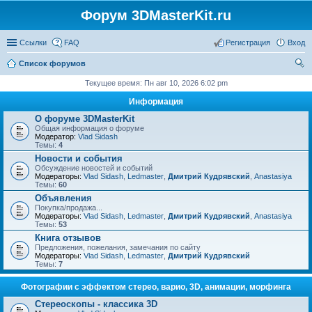
Форум 3DMasterKit.ru
Ссылки
FAQ
Регистрация
Вход
Список форумов
ои
Текущее время: Пн авг 10, 2026 6:02 pm
ск
Информация
О форуме 3DMasterKit
Общая информация о форуме
Модератор:
Vlad Sidash
Темы:
4
Новости и события
Обсуждение новостей и событий
Модераторы:
Vlad Sidash
,
Ledmaster
,
Дмитрий Кудрявский
,
Anastasiya
Темы:
60
Объявления
Покупка/продажа...
Модераторы:
Vlad Sidash
,
Ledmaster
,
Дмитрий Кудрявский
,
Anastasiya
Темы:
53
Книга отзывов
Предложения, пожелания, замечания по сайту
Модераторы:
Vlad Sidash
,
Ledmaster
,
Дмитрий Кудрявский
Темы:
7
Фотографии с эффектом стерео, варио, 3D, анимации, морфинга
Стереоскопы - классика 3D