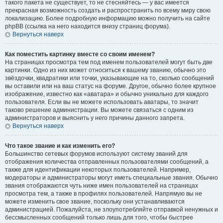
такого пакета не существует, то не стесняйтесь — у вас имеется
прекрасная возможность создать и распространить по всему миру свою
локализацию. Более подробную информацию можно получить на сайте
phpBB (ссылка на него находится внизу страниц форума).
Вернуться наверх
Как поместить картинку вместе со своим именем?
На страницах просмотра тем под именем пользователей могут быть две
картинки. Одно из них может относиться к вашему званию, обычно это
звёздочки, квадратики или точки, указывающие на то, сколько сообщений
вы оставили или на ваш статус на форуме. Другое, обычно более крупное
изображение, известно как «аватара» и обычно уникально для каждого
пользователя. Если вы не можете использовать аватары, то значит
таково решение администрации. Вы можете связаться с одним из
администраторов и выяснить у него причины данного запрета.
Вернуться наверх
Что такое звание и как изменить его?
Большинство сетевых форумов используют систему званий для
отображения количества отправленных пользователями сообщений, а
также для идентификации некоторых пользователей. Например,
модераторы и администраторы могут иметь специальные звания. Обычно
звания отображаются чуть ниже имен пользователей на страницах
просмотра тем, а также в профилях пользователей. Напрямую вы не
можете изменить свое звание, поскольку они устанавливаются
администрацией. Пожалуйста, не злоупотребляйте отправкой ненужных и
бессмысленных сообщений только лишь для того, чтобы быстрее