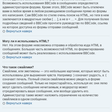
Возможность использования BBCode в сообщениях определяется
администратором форума. Кроме этого, BBCode может быть отключен
вами в любое время в любом размещаемом сообщении прямо из формы
его написания. Сам BBCode по стилю очень похож на HTML, но теги в нем
заключаются в квадратные скобки [ … ], а не в < … >. Для получения более
подробных сведений о BBCode прочтите руководство по BBCode, ссылка
на которое доступна из формы отправки сообщений.
Вернуться наверх
Могу ли я использовать HTML?
Нет. На этом форуме невозможна отправка и обработка кода HTML в
сообщениях. Большая часть возможностей HTML по форматированию
сообщений может быть реализована с использованием BBCode.
Вернуться наверх
Что такое смайлики?
Смайлики, или эмотиконы — это небольшие картинки, которые могут быть
использованы для выражения чувств. Например :) означает радость, а :(
означает печаль. Полный список смайликов можно увидеть в форме
создания сообщений. Только не перестарайтесь, используя их: они легко
могут сделать сообщение нечитаемым, и модератор может
отредактировать ваше сообщение, или вообще удалить его.
Администратор также может наложить ограничение на количество
смайликов в одном сообщении.
Вернуться наверх