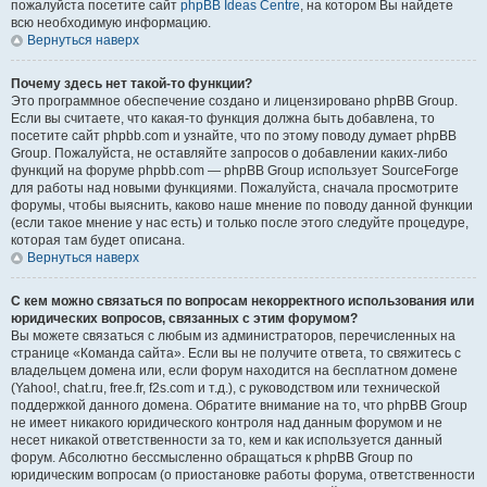
пожалуйста посетите сайт
phpBB Ideas Centre
, на котором Вы найдете
всю необходимую информацию.
Вернуться наверх
Почему здесь нет такой-то функции?
Это программное обеспечение создано и лицензировано phpBB Group.
Если вы считаете, что какая-то функция должна быть добавлена, то
посетите сайт phpbb.com и узнайте, что по этому поводу думает phpBB
Group. Пожалуйста, не оставляйте запросов о добавлении каких-либо
функций на форуме phpbb.com — phpBB Group использует SourceForge
для работы над новыми функциями. Пожалуйста, сначала просмотрите
форумы, чтобы выяснить, каково наше мнение по поводу данной функции
(если такое мнение у нас есть) и только после этого следуйте процедуре,
которая там будет описана.
Вернуться наверх
С кем можно связаться по вопросам некорректного использования или
юридических вопросов, связанных с этим форумом?
Вы можете связаться с любым из администраторов, перечисленных на
странице «Команда сайта». Если вы не получите ответа, то свяжитесь с
владельцем домена или, если форум находится на бесплатном домене
(Yahoo!, chat.ru, free.fr, f2s.com и т.д.), с руководством или технической
поддержкой данного домена. Обратите внимание на то, что phpBB Group
не имеет никакого юридического контроля над данным форумом и не
несет никакой ответственности за то, кем и как используется данный
форум. Абсолютно бессмысленно обращаться к phpBB Group по
юридическим вопросам (о приостановке работы форума, ответственности