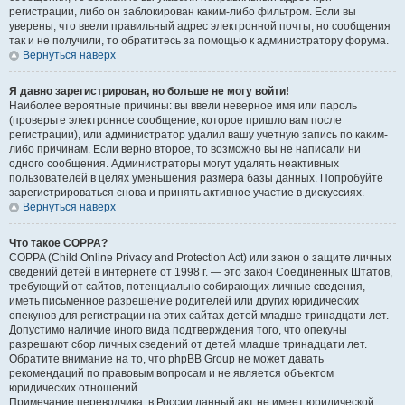
регистрации, либо он заблокирован каким-либо фильтром. Если вы
уверены, что ввели правильный адрес электронной почты, но сообщения
так и не получили, то обратитесь за помощью к администратору форума.
Вернуться наверх
Я давно зарегистрирован, но больше не могу войти!
Наиболее вероятные причины: вы ввели неверное имя или пароль
(проверьте электронное сообщение, которое пришло вам после
регистрации), или администратор удалил вашу учетную запись по каким-
либо причинам. Если верно второе, то возможно вы не написали ни
одного сообщения. Администраторы могут удалять неактивных
пользователей в целях уменьшения размера базы данных. Попробуйте
зарегистрироваться снова и принять активное участие в дискуссиях.
Вернуться наверх
Что такое COPPA?
COPPA (Child Online Privacy and Protection Act) или закон о защите личных
сведений детей в интернете от 1998 г. — это закон Соединенных Штатов,
требующий от сайтов, потенциально собирающих личные сведения,
иметь письменное разрешение родителей или других юридических
опекунов для регистрации на этих сайтах детей младше тринадцати лет.
Допустимо наличие иного вида подтверждения того, что опекуны
разрешают сбор личных сведений от детей младше тринадцати лет.
Обратите внимание на то, что phpBB Group не может давать
рекомендаций по правовым вопросам и не является объектом
юридических отношений.
Примечание переводчика: в России данный акт не имеет юридической