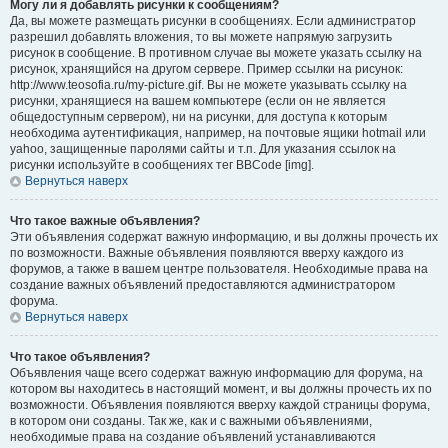
Могу ли я добавлять рисунки к сообщениям?
Да, вы можете размещать рисунки в сообщениях. Если администратор
разрешил добавлять вложения, то вы можете напрямую загрузить
рисунок в сообщение. В противном случае вы можете указать ссылку на
рисунок, хранящийся на другом сервере. Пример ссылки на рисунок:
http://www.teosofia.ru/my-picture.gif. Вы не можете указывать ссылку на
рисунки, хранящиеся на вашем компьютере (если он не является
общедоступным сервером), ни на рисунки, для доступа к которым
необходима аутентификация, например, на почтовые ящики hotmail или
yahoo, защищенные паролями сайты и т.п. Для указания ссылок на
рисунки используйте в сообщениях тег BBCode [img].
Вернуться наверх
Что такое важные объявления?
Эти объявления содержат важную информацию, и вы должны прочесть их
по возможности. Важные объявления появляются вверху каждого из
форумов, а также в вашем центре пользователя. Необходимые права на
создание важных объявлений предоставляются администратором
форума.
Вернуться наверх
Что такое объявления?
Объявления чаще всего содержат важную информацию для форума, на
котором вы находитесь в настоящий момент, и вы должны прочесть их по
возможности. Объявления появляются вверху каждой страницы форума,
в котором они созданы. Так же, как и с важными объявлениями,
необходимые права на создание объявлений устанавливаются