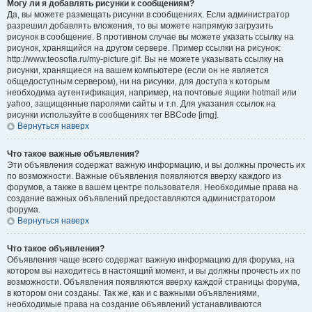
Могу ли я добавлять рисунки к сообщениям?
Да, вы можете размещать рисунки в сообщениях. Если администратор
разрешил добавлять вложения, то вы можете напрямую загрузить
рисунок в сообщение. В противном случае вы можете указать ссылку на
рисунок, хранящийся на другом сервере. Пример ссылки на рисунок:
http://www.teosofia.ru/my-picture.gif. Вы не можете указывать ссылку на
рисунки, хранящиеся на вашем компьютере (если он не является
общедоступным сервером), ни на рисунки, для доступа к которым
необходима аутентификация, например, на почтовые ящики hotmail или
yahoo, защищенные паролями сайты и т.п. Для указания ссылок на
рисунки используйте в сообщениях тег BBCode [img].
Вернуться наверх
Что такое важные объявления?
Эти объявления содержат важную информацию, и вы должны прочесть их
по возможности. Важные объявления появляются вверху каждого из
форумов, а также в вашем центре пользователя. Необходимые права на
создание важных объявлений предоставляются администратором
форума.
Вернуться наверх
Что такое объявления?
Объявления чаще всего содержат важную информацию для форума, на
котором вы находитесь в настоящий момент, и вы должны прочесть их по
возможности. Объявления появляются вверху каждой страницы форума,
в котором они созданы. Так же, как и с важными объявлениями,
необходимые права на создание объявлений устанавливаются