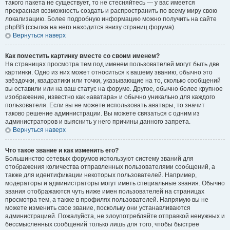
такого пакета не существует, то не стесняйтесь — у вас имеется
прекрасная возможность создать и распространить по всему миру свою
локализацию. Более подробную информацию можно получить на сайте
phpBB (ссылка на него находится внизу страниц форума).
Вернуться наверх
Как поместить картинку вместе со своим именем?
На страницах просмотра тем под именем пользователей могут быть две
картинки. Одно из них может относиться к вашему званию, обычно это
звёздочки, квадратики или точки, указывающие на то, сколько сообщений
вы оставили или на ваш статус на форуме. Другое, обычно более крупное
изображение, известно как «аватара» и обычно уникально для каждого
пользователя. Если вы не можете использовать аватары, то значит
таково решение администрации. Вы можете связаться с одним из
администраторов и выяснить у него причины данного запрета.
Вернуться наверх
Что такое звание и как изменить его?
Большинство сетевых форумов используют систему званий для
отображения количества отправленных пользователями сообщений, а
также для идентификации некоторых пользователей. Например,
модераторы и администраторы могут иметь специальные звания. Обычно
звания отображаются чуть ниже имен пользователей на страницах
просмотра тем, а также в профилях пользователей. Напрямую вы не
можете изменить свое звание, поскольку они устанавливаются
администрацией. Пожалуйста, не злоупотребляйте отправкой ненужных и
бессмысленных сообщений только лишь для того, чтобы быстрее