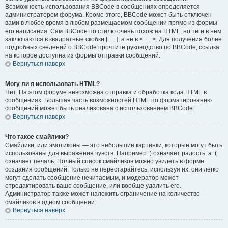
Возможность использования BBCode в сообщениях определяется
администратором форума. Кроме этого, BBCode может быть отключен
вами в любое время в любом размещаемом сообщении прямо из формы
его написания. Сам BBCode по стилю очень похож на HTML, но теги в нем
заключаются в квадратные скобки [ … ], а не в < … >. Для получения более
подробных сведений о BBCode прочтите руководство по BBCode, ссылка
на которое доступна из формы отправки сообщений.
Вернуться наверх
Могу ли я использовать HTML?
Нет. На этом форуме невозможна отправка и обработка кода HTML в
сообщениях. Большая часть возможностей HTML по форматированию
сообщений может быть реализована с использованием BBCode.
Вернуться наверх
Что такое смайлики?
Смайлики, или эмотиконы — это небольшие картинки, которые могут быть
использованы для выражения чувств. Например :) означает радость, а :(
означает печаль. Полный список смайликов можно увидеть в форме
создания сообщений. Только не перестарайтесь, используя их: они легко
могут сделать сообщение нечитаемым, и модератор может
отредактировать ваше сообщение, или вообще удалить его.
Администратор также может наложить ограничение на количество
смайликов в одном сообщении.
Вернуться наверх