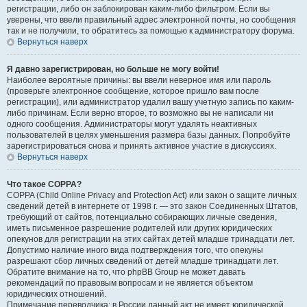
регистрации, либо он заблокирован каким-либо фильтром. Если вы
уверены, что ввели правильный адрес электронной почты, но сообщения
так и не получили, то обратитесь за помощью к администратору форума.
Вернуться наверх
Я давно зарегистрирован, но больше не могу войти!
Наиболее вероятные причины: вы ввели неверное имя или пароль
(проверьте электронное сообщение, которое пришло вам после
регистрации), или администратор удалил вашу учетную запись по каким-
либо причинам. Если верно второе, то возможно вы не написали ни
одного сообщения. Администраторы могут удалять неактивных
пользователей в целях уменьшения размера базы данных. Попробуйте
зарегистрироваться снова и принять активное участие в дискуссиях.
Вернуться наверх
Что такое COPPA?
COPPA (Child Online Privacy and Protection Act) или закон о защите личных
сведений детей в интернете от 1998 г. — это закон Соединенных Штатов,
требующий от сайтов, потенциально собирающих личные сведения,
иметь письменное разрешение родителей или других юридических
опекунов для регистрации на этих сайтах детей младше тринадцати лет.
Допустимо наличие иного вида подтверждения того, что опекуны
разрешают сбор личных сведений от детей младше тринадцати лет.
Обратите внимание на то, что phpBB Group не может давать
рекомендаций по правовым вопросам и не является объектом
юридических отношений.
Примечание переводчика: в России данный акт не имеет юридической