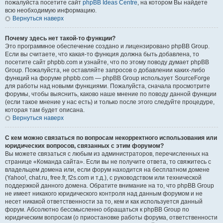
пожалуйста посетите сайт
phpBB Ideas Centre
, на котором Вы найдете
всю необходимую информацию.
Вернуться наверх
Почему здесь нет такой-то функции?
Это программное обеспечение создано и лицензировано phpBB Group.
Если вы считаете, что какая-то функция должна быть добавлена, то
посетите сайт phpbb.com и узнайте, что по этому поводу думает phpBB
Group. Пожалуйста, не оставляйте запросов о добавлении каких-либо
функций на форуме phpbb.com — phpBB Group использует SourceForge
для работы над новыми функциями. Пожалуйста, сначала просмотрите
форумы, чтобы выяснить, каково наше мнение по поводу данной функции
(если такое мнение у нас есть) и только после этого следуйте процедуре,
которая там будет описана.
Вернуться наверх
С кем можно связаться по вопросам некорректного использования или
юридических вопросов, связанных с этим форумом?
Вы можете связаться с любым из администраторов, перечисленных на
странице «Команда сайта». Если вы не получите ответа, то свяжитесь с
владельцем домена или, если форум находится на бесплатном домене
(Yahoo!, chat.ru, free.fr, f2s.com и т.д.), с руководством или технической
поддержкой данного домена. Обратите внимание на то, что phpBB Group
не имеет никакого юридического контроля над данным форумом и не
несет никакой ответственности за то, кем и как используется данный
форум. Абсолютно бессмысленно обращаться к phpBB Group по
юридическим вопросам (о приостановке работы форума, ответственности