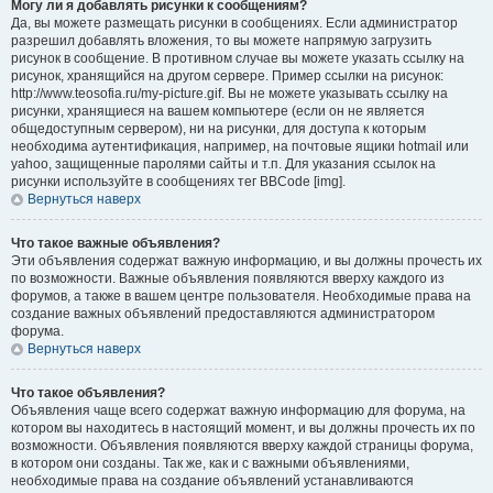
Могу ли я добавлять рисунки к сообщениям?
Да, вы можете размещать рисунки в сообщениях. Если администратор
разрешил добавлять вложения, то вы можете напрямую загрузить
рисунок в сообщение. В противном случае вы можете указать ссылку на
рисунок, хранящийся на другом сервере. Пример ссылки на рисунок:
http://www.teosofia.ru/my-picture.gif. Вы не можете указывать ссылку на
рисунки, хранящиеся на вашем компьютере (если он не является
общедоступным сервером), ни на рисунки, для доступа к которым
необходима аутентификация, например, на почтовые ящики hotmail или
yahoo, защищенные паролями сайты и т.п. Для указания ссылок на
рисунки используйте в сообщениях тег BBCode [img].
Вернуться наверх
Что такое важные объявления?
Эти объявления содержат важную информацию, и вы должны прочесть их
по возможности. Важные объявления появляются вверху каждого из
форумов, а также в вашем центре пользователя. Необходимые права на
создание важных объявлений предоставляются администратором
форума.
Вернуться наверх
Что такое объявления?
Объявления чаще всего содержат важную информацию для форума, на
котором вы находитесь в настоящий момент, и вы должны прочесть их по
возможности. Объявления появляются вверху каждой страницы форума,
в котором они созданы. Так же, как и с важными объявлениями,
необходимые права на создание объявлений устанавливаются