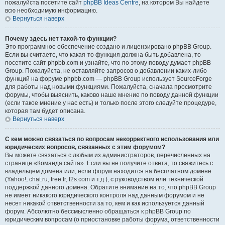
пожалуйста посетите сайт
phpBB Ideas Centre
, на котором Вы найдете
всю необходимую информацию.
Вернуться наверх
Почему здесь нет такой-то функции?
Это программное обеспечение создано и лицензировано phpBB Group.
Если вы считаете, что какая-то функция должна быть добавлена, то
посетите сайт phpbb.com и узнайте, что по этому поводу думает phpBB
Group. Пожалуйста, не оставляйте запросов о добавлении каких-либо
функций на форуме phpbb.com — phpBB Group использует SourceForge
для работы над новыми функциями. Пожалуйста, сначала просмотрите
форумы, чтобы выяснить, каково наше мнение по поводу данной функции
(если такое мнение у нас есть) и только после этого следуйте процедуре,
которая там будет описана.
Вернуться наверх
С кем можно связаться по вопросам некорректного использования или
юридических вопросов, связанных с этим форумом?
Вы можете связаться с любым из администраторов, перечисленных на
странице «Команда сайта». Если вы не получите ответа, то свяжитесь с
владельцем домена или, если форум находится на бесплатном домене
(Yahoo!, chat.ru, free.fr, f2s.com и т.д.), с руководством или технической
поддержкой данного домена. Обратите внимание на то, что phpBB Group
не имеет никакого юридического контроля над данным форумом и не
несет никакой ответственности за то, кем и как используется данный
форум. Абсолютно бессмысленно обращаться к phpBB Group по
юридическим вопросам (о приостановке работы форума, ответственности