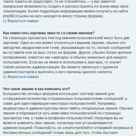
такого пакета не существует, то не стесняйтесь — у вас имеется
прекрасная возможность создать и распространить по всему миру свою
локализацию. Более подробную информацию можно получить на сайте
phpBB (ссылка на него находится внизу страниц форума).
Вернуться наверх
Как поместить картинку вместе со своим именем?
На страницах просмотра тем под именем пользователей могут быть две
картинки. Одно из них может относиться к вашему званию, обычно это
звёздочки, квадратики или точки, указывающие на то, сколько сообщений
вы оставили или на ваш статус на форуме. Другое, обычно более крупное
изображение, известно как «аватара» и обычно уникально для каждого
пользователя. Если вы не можете использовать аватары, то значит
таково решение администрации. Вы можете связаться с одним из
администраторов и выяснить у него причины данного запрета.
Вернуться наверх
Что такое звание и как изменить его?
Большинство сетевых форумов используют систему званий для
отображения количества отправленных пользователями сообщений, а
также для идентификации некоторых пользователей. Например,
модераторы и администраторы могут иметь специальные звания. Обычно
звания отображаются чуть ниже имен пользователей на страницах
просмотра тем, а также в профилях пользователей. Напрямую вы не
можете изменить свое звание, поскольку они устанавливаются
администрацией. Пожалуйста, не злоупотребляйте отправкой ненужных и
бессмысленных сообщений только лишь для того, чтобы быстрее