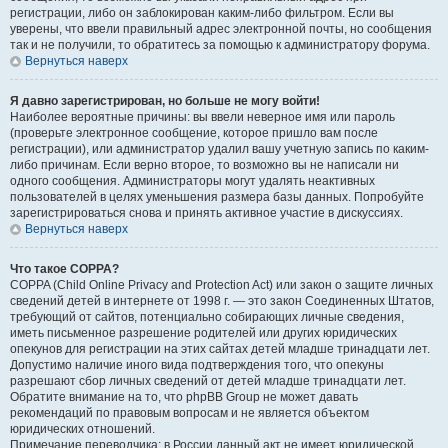
регистрации, либо он заблокирован каким-либо фильтром. Если вы
уверены, что ввели правильный адрес электронной почты, но сообщения
так и не получили, то обратитесь за помощью к администратору форума.
Вернуться наверх
Я давно зарегистрирован, но больше не могу войти!
Наиболее вероятные причины: вы ввели неверное имя или пароль
(проверьте электронное сообщение, которое пришло вам после
регистрации), или администратор удалил вашу учетную запись по каким-
либо причинам. Если верно второе, то возможно вы не написали ни
одного сообщения. Администраторы могут удалять неактивных
пользователей в целях уменьшения размера базы данных. Попробуйте
зарегистрироваться снова и принять активное участие в дискуссиях.
Вернуться наверх
Что такое COPPA?
COPPA (Child Online Privacy and Protection Act) или закон о защите личных
сведений детей в интернете от 1998 г. — это закон Соединенных Штатов,
требующий от сайтов, потенциально собирающих личные сведения,
иметь письменное разрешение родителей или других юридических
опекунов для регистрации на этих сайтах детей младше тринадцати лет.
Допустимо наличие иного вида подтверждения того, что опекуны
разрешают сбор личных сведений от детей младше тринадцати лет.
Обратите внимание на то, что phpBB Group не может давать
рекомендаций по правовым вопросам и не является объектом
юридических отношений.
Примечание переводчика: в России данный акт не имеет юридической