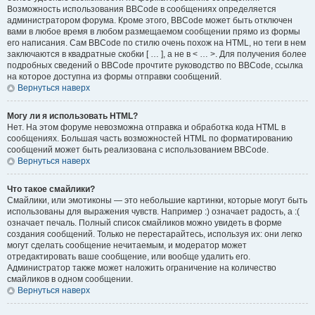
Возможность использования BBCode в сообщениях определяется
администратором форума. Кроме этого, BBCode может быть отключен
вами в любое время в любом размещаемом сообщении прямо из формы
его написания. Сам BBCode по стилю очень похож на HTML, но теги в нем
заключаются в квадратные скобки [ … ], а не в < … >. Для получения более
подробных сведений о BBCode прочтите руководство по BBCode, ссылка
на которое доступна из формы отправки сообщений.
Вернуться наверх
Могу ли я использовать HTML?
Нет. На этом форуме невозможна отправка и обработка кода HTML в
сообщениях. Большая часть возможностей HTML по форматированию
сообщений может быть реализована с использованием BBCode.
Вернуться наверх
Что такое смайлики?
Смайлики, или эмотиконы — это небольшие картинки, которые могут быть
использованы для выражения чувств. Например :) означает радость, а :(
означает печаль. Полный список смайликов можно увидеть в форме
создания сообщений. Только не перестарайтесь, используя их: они легко
могут сделать сообщение нечитаемым, и модератор может
отредактировать ваше сообщение, или вообще удалить его.
Администратор также может наложить ограничение на количество
смайликов в одном сообщении.
Вернуться наверх