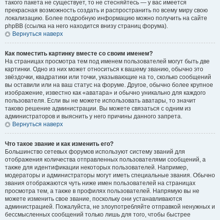
такого пакета не существует, то не стесняйтесь — у вас имеется
прекрасная возможность создать и распространить по всему миру свою
локализацию. Более подробную информацию можно получить на сайте
phpBB (ссылка на него находится внизу страниц форума).
Вернуться наверх
Как поместить картинку вместе со своим именем?
На страницах просмотра тем под именем пользователей могут быть две
картинки. Одно из них может относиться к вашему званию, обычно это
звёздочки, квадратики или точки, указывающие на то, сколько сообщений
вы оставили или на ваш статус на форуме. Другое, обычно более крупное
изображение, известно как «аватара» и обычно уникально для каждого
пользователя. Если вы не можете использовать аватары, то значит
таково решение администрации. Вы можете связаться с одним из
администраторов и выяснить у него причины данного запрета.
Вернуться наверх
Что такое звание и как изменить его?
Большинство сетевых форумов используют систему званий для
отображения количества отправленных пользователями сообщений, а
также для идентификации некоторых пользователей. Например,
модераторы и администраторы могут иметь специальные звания. Обычно
звания отображаются чуть ниже имен пользователей на страницах
просмотра тем, а также в профилях пользователей. Напрямую вы не
можете изменить свое звание, поскольку они устанавливаются
администрацией. Пожалуйста, не злоупотребляйте отправкой ненужных и
бессмысленных сообщений только лишь для того, чтобы быстрее