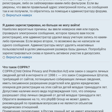
регистрации, либо он заблокирован каким-либо фильтром. Если вы
уверены, что ввели правильный адрес электронной почты, но сообщения
так и не получили, то обратитесь за помощью к администратору форума.
Вернуться наверх
Я давно зарегистрирован, но больше не могу войти!
Наиболее вероятные причины: вы ввели неверное имя или пароль
(проверьте электронное сообщение, которое пришло вам после
регистрации), или администратор удалил вашу учетную запись по каким-
либо причинам. Если верно второе, то возможно вы не написали ни
одного сообщения. Администраторы могут удалять неактивных
пользователей в целях уменьшения размера базы данных. Попробуйте
зарегистрироваться снова и принять активное участие в дискуссиях.
Вернуться наверх
Что такое COPPA?
COPPA (Child Online Privacy and Protection Act) или закон о защите личных
сведений детей в интернете от 1998 г. — это закон Соединенных Штатов,
требующий от сайтов, потенциально собирающих личные сведения,
иметь письменное разрешение родителей или других юридических
опекунов для регистрации на этих сайтах детей младше тринадцати лет.
Допустимо наличие иного вида подтверждения того, что опекуны
разрешают сбор личных сведений от детей младше тринадцати лет.
Обратите внимание на то, что phpBB Group не может давать
рекомендаций по правовым вопросам и не является объектом
юридических отношений.
Примечание переводчика: в России данный акт не имеет юридической