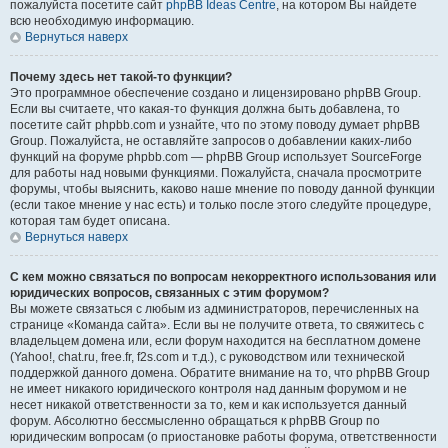
пожалуйста посетите сайт
phpBB Ideas Centre
, на котором Вы найдете
всю необходимую информацию.
Вернуться наверх
Почему здесь нет такой-то функции?
Это программное обеспечение создано и лицензировано phpBB Group.
Если вы считаете, что какая-то функция должна быть добавлена, то
посетите сайт phpbb.com и узнайте, что по этому поводу думает phpBB
Group. Пожалуйста, не оставляйте запросов о добавлении каких-либо
функций на форуме phpbb.com — phpBB Group использует SourceForge
для работы над новыми функциями. Пожалуйста, сначала просмотрите
форумы, чтобы выяснить, каково наше мнение по поводу данной функции
(если такое мнение у нас есть) и только после этого следуйте процедуре,
которая там будет описана.
Вернуться наверх
С кем можно связаться по вопросам некорректного использования или
юридических вопросов, связанных с этим форумом?
Вы можете связаться с любым из администраторов, перечисленных на
странице «Команда сайта». Если вы не получите ответа, то свяжитесь с
владельцем домена или, если форум находится на бесплатном домене
(Yahoo!, chat.ru, free.fr, f2s.com и т.д.), с руководством или технической
поддержкой данного домена. Обратите внимание на то, что phpBB Group
не имеет никакого юридического контроля над данным форумом и не
несет никакой ответственности за то, кем и как используется данный
форум. Абсолютно бессмысленно обращаться к phpBB Group по
юридическим вопросам (о приостановке работы форума, ответственности