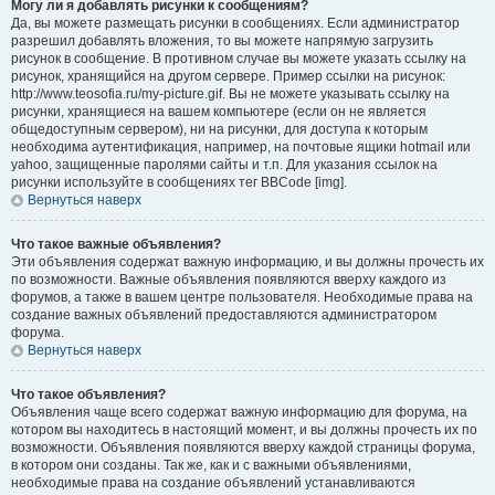
Могу ли я добавлять рисунки к сообщениям?
Да, вы можете размещать рисунки в сообщениях. Если администратор
разрешил добавлять вложения, то вы можете напрямую загрузить
рисунок в сообщение. В противном случае вы можете указать ссылку на
рисунок, хранящийся на другом сервере. Пример ссылки на рисунок:
http://www.teosofia.ru/my-picture.gif. Вы не можете указывать ссылку на
рисунки, хранящиеся на вашем компьютере (если он не является
общедоступным сервером), ни на рисунки, для доступа к которым
необходима аутентификация, например, на почтовые ящики hotmail или
yahoo, защищенные паролями сайты и т.п. Для указания ссылок на
рисунки используйте в сообщениях тег BBCode [img].
Вернуться наверх
Что такое важные объявления?
Эти объявления содержат важную информацию, и вы должны прочесть их
по возможности. Важные объявления появляются вверху каждого из
форумов, а также в вашем центре пользователя. Необходимые права на
создание важных объявлений предоставляются администратором
форума.
Вернуться наверх
Что такое объявления?
Объявления чаще всего содержат важную информацию для форума, на
котором вы находитесь в настоящий момент, и вы должны прочесть их по
возможности. Объявления появляются вверху каждой страницы форума,
в котором они созданы. Так же, как и с важными объявлениями,
необходимые права на создание объявлений устанавливаются