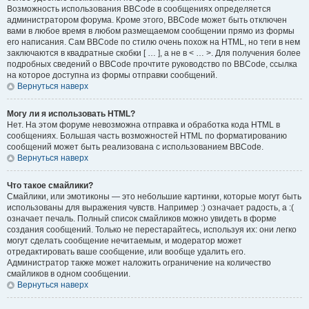
Возможность использования BBCode в сообщениях определяется
администратором форума. Кроме этого, BBCode может быть отключен
вами в любое время в любом размещаемом сообщении прямо из формы
его написания. Сам BBCode по стилю очень похож на HTML, но теги в нем
заключаются в квадратные скобки [ … ], а не в < … >. Для получения более
подробных сведений о BBCode прочтите руководство по BBCode, ссылка
на которое доступна из формы отправки сообщений.
Вернуться наверх
Могу ли я использовать HTML?
Нет. На этом форуме невозможна отправка и обработка кода HTML в
сообщениях. Большая часть возможностей HTML по форматированию
сообщений может быть реализована с использованием BBCode.
Вернуться наверх
Что такое смайлики?
Смайлики, или эмотиконы — это небольшие картинки, которые могут быть
использованы для выражения чувств. Например :) означает радость, а :(
означает печаль. Полный список смайликов можно увидеть в форме
создания сообщений. Только не перестарайтесь, используя их: они легко
могут сделать сообщение нечитаемым, и модератор может
отредактировать ваше сообщение, или вообще удалить его.
Администратор также может наложить ограничение на количество
смайликов в одном сообщении.
Вернуться наверх