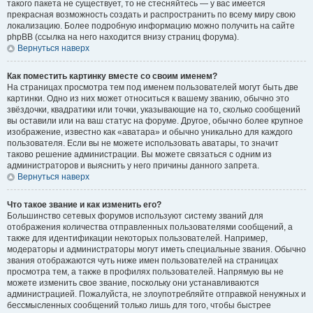
такого пакета не существует, то не стесняйтесь — у вас имеется
прекрасная возможность создать и распространить по всему миру свою
локализацию. Более подробную информацию можно получить на сайте
phpBB (ссылка на него находится внизу страниц форума).
Вернуться наверх
Как поместить картинку вместе со своим именем?
На страницах просмотра тем под именем пользователей могут быть две
картинки. Одно из них может относиться к вашему званию, обычно это
звёздочки, квадратики или точки, указывающие на то, сколько сообщений
вы оставили или на ваш статус на форуме. Другое, обычно более крупное
изображение, известно как «аватара» и обычно уникально для каждого
пользователя. Если вы не можете использовать аватары, то значит
таково решение администрации. Вы можете связаться с одним из
администраторов и выяснить у него причины данного запрета.
Вернуться наверх
Что такое звание и как изменить его?
Большинство сетевых форумов используют систему званий для
отображения количества отправленных пользователями сообщений, а
также для идентификации некоторых пользователей. Например,
модераторы и администраторы могут иметь специальные звания. Обычно
звания отображаются чуть ниже имен пользователей на страницах
просмотра тем, а также в профилях пользователей. Напрямую вы не
можете изменить свое звание, поскольку они устанавливаются
администрацией. Пожалуйста, не злоупотребляйте отправкой ненужных и
бессмысленных сообщений только лишь для того, чтобы быстрее