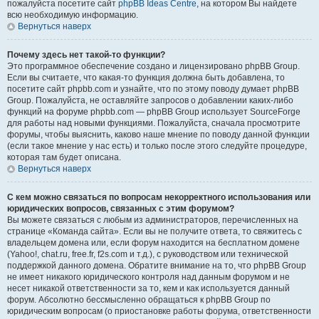
пожалуйста посетите сайт
phpBB Ideas Centre
, на котором Вы найдете
всю необходимую информацию.
Вернуться наверх
Почему здесь нет такой-то функции?
Это программное обеспечение создано и лицензировано phpBB Group.
Если вы считаете, что какая-то функция должна быть добавлена, то
посетите сайт phpbb.com и узнайте, что по этому поводу думает phpBB
Group. Пожалуйста, не оставляйте запросов о добавлении каких-либо
функций на форуме phpbb.com — phpBB Group использует SourceForge
для работы над новыми функциями. Пожалуйста, сначала просмотрите
форумы, чтобы выяснить, каково наше мнение по поводу данной функции
(если такое мнение у нас есть) и только после этого следуйте процедуре,
которая там будет описана.
Вернуться наверх
С кем можно связаться по вопросам некорректного использования или
юридических вопросов, связанных с этим форумом?
Вы можете связаться с любым из администраторов, перечисленных на
странице «Команда сайта». Если вы не получите ответа, то свяжитесь с
владельцем домена или, если форум находится на бесплатном домене
(Yahoo!, chat.ru, free.fr, f2s.com и т.д.), с руководством или технической
поддержкой данного домена. Обратите внимание на то, что phpBB Group
не имеет никакого юридического контроля над данным форумом и не
несет никакой ответственности за то, кем и как используется данный
форум. Абсолютно бессмысленно обращаться к phpBB Group по
юридическим вопросам (о приостановке работы форума, ответственности