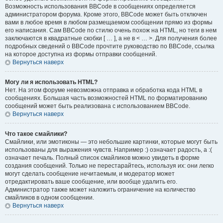
Возможность использования BBCode в сообщениях определяется
администратором форума. Кроме этого, BBCode может быть отключен
вами в любое время в любом размещаемом сообщении прямо из формы
его написания. Сам BBCode по стилю очень похож на HTML, но теги в нем
заключаются в квадратные скобки [ … ], а не в < … >. Для получения более
подробных сведений о BBCode прочтите руководство по BBCode, ссылка
на которое доступна из формы отправки сообщений.
Вернуться наверх
Могу ли я использовать HTML?
Нет. На этом форуме невозможна отправка и обработка кода HTML в
сообщениях. Большая часть возможностей HTML по форматированию
сообщений может быть реализована с использованием BBCode.
Вернуться наверх
Что такое смайлики?
Смайлики, или эмотиконы — это небольшие картинки, которые могут быть
использованы для выражения чувств. Например :) означает радость, а :(
означает печаль. Полный список смайликов можно увидеть в форме
создания сообщений. Только не перестарайтесь, используя их: они легко
могут сделать сообщение нечитаемым, и модератор может
отредактировать ваше сообщение, или вообще удалить его.
Администратор также может наложить ограничение на количество
смайликов в одном сообщении.
Вернуться наверх