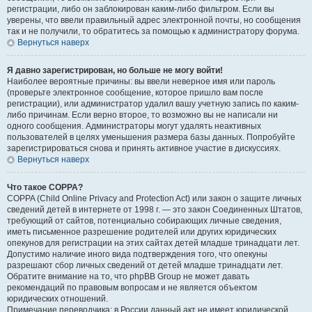
регистрации, либо он заблокирован каким-либо фильтром. Если вы
уверены, что ввели правильный адрес электронной почты, но сообщения
так и не получили, то обратитесь за помощью к администратору форума.
Вернуться наверх
Я давно зарегистрирован, но больше не могу войти!
Наиболее вероятные причины: вы ввели неверное имя или пароль
(проверьте электронное сообщение, которое пришло вам после
регистрации), или администратор удалил вашу учетную запись по каким-
либо причинам. Если верно второе, то возможно вы не написали ни
одного сообщения. Администраторы могут удалять неактивных
пользователей в целях уменьшения размера базы данных. Попробуйте
зарегистрироваться снова и принять активное участие в дискуссиях.
Вернуться наверх
Что такое COPPA?
COPPA (Child Online Privacy and Protection Act) или закон о защите личных
сведений детей в интернете от 1998 г. — это закон Соединенных Штатов,
требующий от сайтов, потенциально собирающих личные сведения,
иметь письменное разрешение родителей или других юридических
опекунов для регистрации на этих сайтах детей младше тринадцати лет.
Допустимо наличие иного вида подтверждения того, что опекуны
разрешают сбор личных сведений от детей младше тринадцати лет.
Обратите внимание на то, что phpBB Group не может давать
рекомендаций по правовым вопросам и не является объектом
юридических отношений.
Примечание переводчика: в России данный акт не имеет юридической