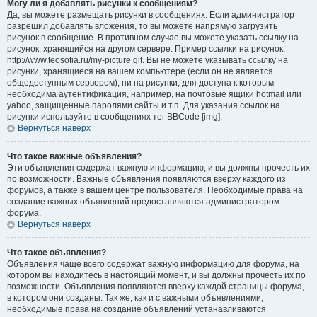
Могу ли я добавлять рисунки к сообщениям?
Да, вы можете размещать рисунки в сообщениях. Если администратор
разрешил добавлять вложения, то вы можете напрямую загрузить
рисунок в сообщение. В противном случае вы можете указать ссылку на
рисунок, хранящийся на другом сервере. Пример ссылки на рисунок:
http://www.teosofia.ru/my-picture.gif. Вы не можете указывать ссылку на
рисунки, хранящиеся на вашем компьютере (если он не является
общедоступным сервером), ни на рисунки, для доступа к которым
необходима аутентификация, например, на почтовые ящики hotmail или
yahoo, защищенные паролями сайты и т.п. Для указания ссылок на
рисунки используйте в сообщениях тег BBCode [img].
Вернуться наверх
Что такое важные объявления?
Эти объявления содержат важную информацию, и вы должны прочесть их
по возможности. Важные объявления появляются вверху каждого из
форумов, а также в вашем центре пользователя. Необходимые права на
создание важных объявлений предоставляются администратором
форума.
Вернуться наверх
Что такое объявления?
Объявления чаще всего содержат важную информацию для форума, на
котором вы находитесь в настоящий момент, и вы должны прочесть их по
возможности. Объявления появляются вверху каждой страницы форума,
в котором они созданы. Так же, как и с важными объявлениями,
необходимые права на создание объявлений устанавливаются