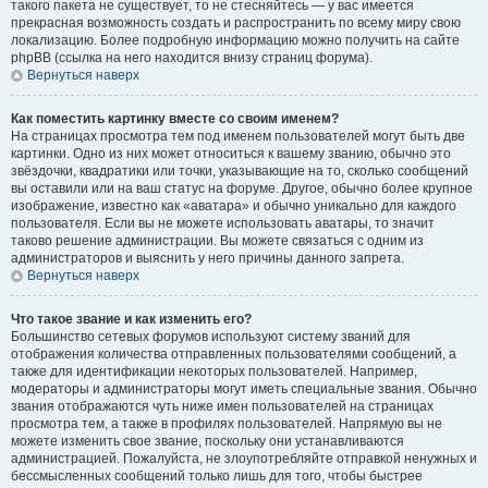
такого пакета не существует, то не стесняйтесь — у вас имеется
прекрасная возможность создать и распространить по всему миру свою
локализацию. Более подробную информацию можно получить на сайте
phpBB (ссылка на него находится внизу страниц форума).
Вернуться наверх
Как поместить картинку вместе со своим именем?
На страницах просмотра тем под именем пользователей могут быть две
картинки. Одно из них может относиться к вашему званию, обычно это
звёздочки, квадратики или точки, указывающие на то, сколько сообщений
вы оставили или на ваш статус на форуме. Другое, обычно более крупное
изображение, известно как «аватара» и обычно уникально для каждого
пользователя. Если вы не можете использовать аватары, то значит
таково решение администрации. Вы можете связаться с одним из
администраторов и выяснить у него причины данного запрета.
Вернуться наверх
Что такое звание и как изменить его?
Большинство сетевых форумов используют систему званий для
отображения количества отправленных пользователями сообщений, а
также для идентификации некоторых пользователей. Например,
модераторы и администраторы могут иметь специальные звания. Обычно
звания отображаются чуть ниже имен пользователей на страницах
просмотра тем, а также в профилях пользователей. Напрямую вы не
можете изменить свое звание, поскольку они устанавливаются
администрацией. Пожалуйста, не злоупотребляйте отправкой ненужных и
бессмысленных сообщений только лишь для того, чтобы быстрее