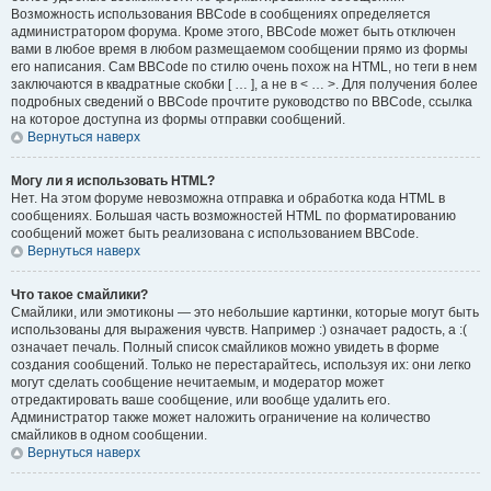
Возможность использования BBCode в сообщениях определяется
администратором форума. Кроме этого, BBCode может быть отключен
вами в любое время в любом размещаемом сообщении прямо из формы
его написания. Сам BBCode по стилю очень похож на HTML, но теги в нем
заключаются в квадратные скобки [ … ], а не в < … >. Для получения более
подробных сведений о BBCode прочтите руководство по BBCode, ссылка
на которое доступна из формы отправки сообщений.
Вернуться наверх
Могу ли я использовать HTML?
Нет. На этом форуме невозможна отправка и обработка кода HTML в
сообщениях. Большая часть возможностей HTML по форматированию
сообщений может быть реализована с использованием BBCode.
Вернуться наверх
Что такое смайлики?
Смайлики, или эмотиконы — это небольшие картинки, которые могут быть
использованы для выражения чувств. Например :) означает радость, а :(
означает печаль. Полный список смайликов можно увидеть в форме
создания сообщений. Только не перестарайтесь, используя их: они легко
могут сделать сообщение нечитаемым, и модератор может
отредактировать ваше сообщение, или вообще удалить его.
Администратор также может наложить ограничение на количество
смайликов в одном сообщении.
Вернуться наверх