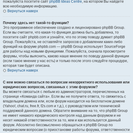
пожалуйста посетите сайт
phpBB Ideas Centre
, на котором Вы найдете
всю необходимую информацию.
Вернуться наверх
Почему здесь нет такой-то функции?
Это программное обеспечение создано и лицензировано phpBB Group.
Если вы считаете, что какая-то функция должна быть добавлена, то
посетите сайт phpbb.com и узнайте, что по этому поводу думает phpBB
Group. Пожалуйста, не оставляйте запросов о добавлении каких-либо
функций на форуме phpbb.com — phpBB Group использует SourceForge
для работы над новыми функциями. Пожалуйста, сначала просмотрите
форумы, чтобы выяснить, каково наше мнение по поводу данной функции
(если такое мнение у нас есть) и только после этого следуйте процедуре,
которая там будет описана.
Вернуться наверх
С кем можно связаться по вопросам некорректного использования или
юридических вопросов, связанных с этим форумом?
Вы можете связаться с любым из администраторов, перечисленных на
странице «Команда сайта». Если вы не получите ответа, то свяжитесь с
владельцем домена или, если форум находится на бесплатном домене
(Yahoo!, chat.ru, free.fr, f2s.com и т.д.), с руководством или технической
поддержкой данного домена. Обратите внимание на то, что phpBB Group
не имеет никакого юридического контроля над данным форумом и не
несет никакой ответственности за то, кем и как используется данный
форум. Абсолютно бессмысленно обращаться к phpBB Group по
юридическим вопросам (о приостановке работы форума, ответственности