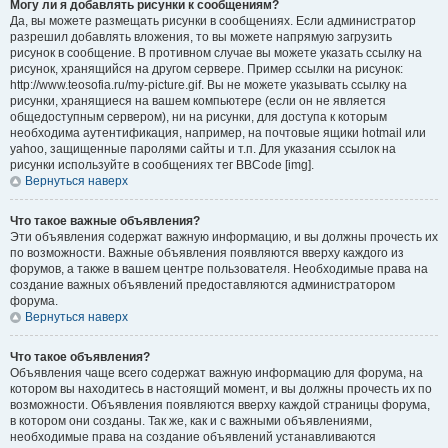
Могу ли я добавлять рисунки к сообщениям?
Да, вы можете размещать рисунки в сообщениях. Если администратор
разрешил добавлять вложения, то вы можете напрямую загрузить
рисунок в сообщение. В противном случае вы можете указать ссылку на
рисунок, хранящийся на другом сервере. Пример ссылки на рисунок:
http://www.teosofia.ru/my-picture.gif. Вы не можете указывать ссылку на
рисунки, хранящиеся на вашем компьютере (если он не является
общедоступным сервером), ни на рисунки, для доступа к которым
необходима аутентификация, например, на почтовые ящики hotmail или
yahoo, защищенные паролями сайты и т.п. Для указания ссылок на
рисунки используйте в сообщениях тег BBCode [img].
Вернуться наверх
Что такое важные объявления?
Эти объявления содержат важную информацию, и вы должны прочесть их
по возможности. Важные объявления появляются вверху каждого из
форумов, а также в вашем центре пользователя. Необходимые права на
создание важных объявлений предоставляются администратором
форума.
Вернуться наверх
Что такое объявления?
Объявления чаще всего содержат важную информацию для форума, на
котором вы находитесь в настоящий момент, и вы должны прочесть их по
возможности. Объявления появляются вверху каждой страницы форума,
в котором они созданы. Так же, как и с важными объявлениями,
необходимые права на создание объявлений устанавливаются