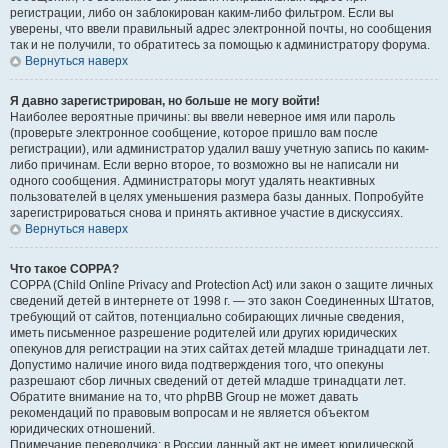
регистрации, либо он заблокирован каким-либо фильтром. Если вы
уверены, что ввели правильный адрес электронной почты, но сообщения
так и не получили, то обратитесь за помощью к администратору форума.
Вернуться наверх
Я давно зарегистрирован, но больше не могу войти!
Наиболее вероятные причины: вы ввели неверное имя или пароль
(проверьте электронное сообщение, которое пришло вам после
регистрации), или администратор удалил вашу учетную запись по каким-
либо причинам. Если верно второе, то возможно вы не написали ни
одного сообщения. Администраторы могут удалять неактивных
пользователей в целях уменьшения размера базы данных. Попробуйте
зарегистрироваться снова и принять активное участие в дискуссиях.
Вернуться наверх
Что такое COPPA?
COPPA (Child Online Privacy and Protection Act) или закон о защите личных
сведений детей в интернете от 1998 г. — это закон Соединенных Штатов,
требующий от сайтов, потенциально собирающих личные сведения,
иметь письменное разрешение родителей или других юридических
опекунов для регистрации на этих сайтах детей младше тринадцати лет.
Допустимо наличие иного вида подтверждения того, что опекуны
разрешают сбор личных сведений от детей младше тринадцати лет.
Обратите внимание на то, что phpBB Group не может давать
рекомендаций по правовым вопросам и не является объектом
юридических отношений.
Примечание переводчика: в России данный акт не имеет юридической