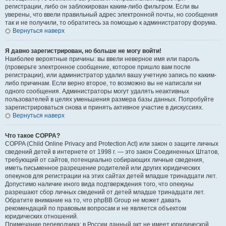
регистрации, либо он заблокирован каким-либо фильтром. Если вы
уверены, что ввели правильный адрес электронной почты, но сообщения
так и не получили, то обратитесь за помощью к администратору форума.
Вернуться наверх
Я давно зарегистрирован, но больше не могу войти!
Наиболее вероятные причины: вы ввели неверное имя или пароль
(проверьте электронное сообщение, которое пришло вам после
регистрации), или администратор удалил вашу учетную запись по каким-
либо причинам. Если верно второе, то возможно вы не написали ни
одного сообщения. Администраторы могут удалять неактивных
пользователей в целях уменьшения размера базы данных. Попробуйте
зарегистрироваться снова и принять активное участие в дискуссиях.
Вернуться наверх
Что такое COPPA?
COPPA (Child Online Privacy and Protection Act) или закон о защите личных
сведений детей в интернете от 1998 г. — это закон Соединенных Штатов,
требующий от сайтов, потенциально собирающих личные сведения,
иметь письменное разрешение родителей или других юридических
опекунов для регистрации на этих сайтах детей младше тринадцати лет.
Допустимо наличие иного вида подтверждения того, что опекуны
разрешают сбор личных сведений от детей младше тринадцати лет.
Обратите внимание на то, что phpBB Group не может давать
рекомендаций по правовым вопросам и не является объектом
юридических отношений.
Примечание переводчика: в России данный акт не имеет юридической