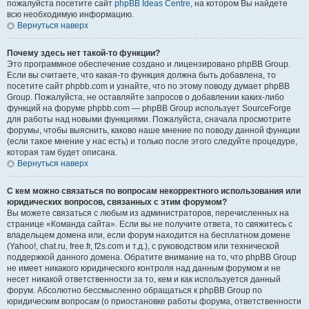
пожалуйста посетите сайт
phpBB Ideas Centre
, на котором Вы найдете
всю необходимую информацию.
Вернуться наверх
Почему здесь нет такой-то функции?
Это программное обеспечение создано и лицензировано phpBB Group.
Если вы считаете, что какая-то функция должна быть добавлена, то
посетите сайт phpbb.com и узнайте, что по этому поводу думает phpBB
Group. Пожалуйста, не оставляйте запросов о добавлении каких-либо
функций на форуме phpbb.com — phpBB Group использует SourceForge
для работы над новыми функциями. Пожалуйста, сначала просмотрите
форумы, чтобы выяснить, каково наше мнение по поводу данной функции
(если такое мнение у нас есть) и только после этого следуйте процедуре,
которая там будет описана.
Вернуться наверх
С кем можно связаться по вопросам некорректного использования или
юридических вопросов, связанных с этим форумом?
Вы можете связаться с любым из администраторов, перечисленных на
странице «Команда сайта». Если вы не получите ответа, то свяжитесь с
владельцем домена или, если форум находится на бесплатном домене
(Yahoo!, chat.ru, free.fr, f2s.com и т.д.), с руководством или технической
поддержкой данного домена. Обратите внимание на то, что phpBB Group
не имеет никакого юридического контроля над данным форумом и не
несет никакой ответственности за то, кем и как используется данный
форум. Абсолютно бессмысленно обращаться к phpBB Group по
юридическим вопросам (о приостановке работы форума, ответственности