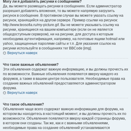
Могу ли я добавлять рисунки к сообщениям?
Да, вы можете размещать рисунки в сообщениях. Если администратор
разрешил добавлять вложения, то вы можете напрямую загрузить
рисунок в сообщение. В противном случае вы можете указать ссылку на
рисунок, хранящийся на другом сервере. Пример ссылки на рисунок:
http://www.teosofia.ru/my-picture.gif. Вы не можете указывать ссылку на
рисунки, хранящиеся на вашем компьютере (если он не является
общедоступным сервером), ни на рисунки, для доступа к которым
необходима аутентификация, например, на почтовые ящики hotmail или
yahoo, защищенные паролями сайты и т.п. Для указания ссылок на
рисунки используйте в сообщениях тег BBCode [img].
Вернуться наверх
Что такое важные объявления?
Эти объявления содержат важную информацию, и вы должны прочесть их
по возможности. Важные объявления появляются вверху каждого из
форумов, а также в вашем центре пользователя. Необходимые права на
создание важных объявлений предоставляются администратором
форума.
Вернуться наверх
Что такое объявления?
Объявления чаще всего содержат важную информацию для форума, на
котором вы находитесь в настоящий момент, и вы должны прочесть их по
возможности. Объявления появляются вверху каждой страницы форума,
в котором они созданы. Так же, как и с важными объявлениями,
необходимые права на создание объявлений устанавливаются