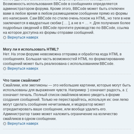
Возможность использования BBCode в сообщениях определяется
администратором форума. Кроме этого, BBCode может быть отключен
вами в любое время в любом размещаемом сообщении прямо из формы
его написания. Сам BBCode по стилю очень похож на HTML, но теги в нем
заключаются в квадратные скобки [ … ], а не в < … >. Для получения более
подробных сведений о BBCode прочтите руководство по BBCode, ссылка
на которое доступна из формы отправки сообщений.
Вернуться наверх
Могу ли я использовать HTML?
Нет. На этом форуме невозможна отправка и обработка кода HTML в
сообщениях. Большая часть возможностей HTML по форматированию
сообщений может быть реализована с использованием BBCode.
Вернуться наверх
Что такое смайлики?
Смайлики, или эмотиконы — это небольшие картинки, которые могут быть
использованы для выражения чувств. Например :) означает радость, а :(
означает печаль. Полный список смайликов можно увидеть в форме
создания сообщений. Только не перестарайтесь, используя их: они легко
могут сделать сообщение нечитаемым, и модератор может
отредактировать ваше сообщение, или вообще удалить его.
Администратор также может наложить ограничение на количество
смайликов в одном сообщении.
Вернуться наверх