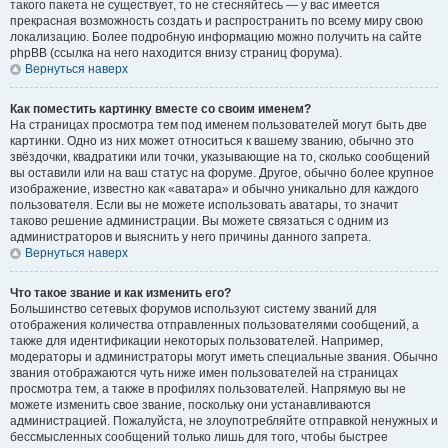
такого пакета не существует, то не стесняйтесь — у вас имеется
прекрасная возможность создать и распространить по всему миру свою
локализацию. Более подробную информацию можно получить на сайте
phpBB (ссылка на него находится внизу страниц форума).
Вернуться наверх
Как поместить картинку вместе со своим именем?
На страницах просмотра тем под именем пользователей могут быть две
картинки. Одно из них может относиться к вашему званию, обычно это
звёздочки, квадратики или точки, указывающие на то, сколько сообщений
вы оставили или на ваш статус на форуме. Другое, обычно более крупное
изображение, известно как «аватара» и обычно уникально для каждого
пользователя. Если вы не можете использовать аватары, то значит
таково решение администрации. Вы можете связаться с одним из
администраторов и выяснить у него причины данного запрета.
Вернуться наверх
Что такое звание и как изменить его?
Большинство сетевых форумов используют систему званий для
отображения количества отправленных пользователями сообщений, а
также для идентификации некоторых пользователей. Например,
модераторы и администраторы могут иметь специальные звания. Обычно
звания отображаются чуть ниже имен пользователей на страницах
просмотра тем, а также в профилях пользователей. Напрямую вы не
можете изменить свое звание, поскольку они устанавливаются
администрацией. Пожалуйста, не злоупотребляйте отправкой ненужных и
бессмысленных сообщений только лишь для того, чтобы быстрее