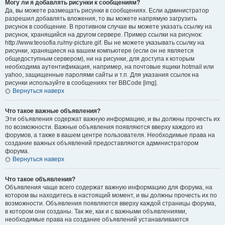
Могу ли я добавлять рисунки к сообщениям?
Да, вы можете размещать рисунки в сообщениях. Если администратор
разрешил добавлять вложения, то вы можете напрямую загрузить
рисунок в сообщение. В противном случае вы можете указать ссылку на
рисунок, хранящийся на другом сервере. Пример ссылки на рисунок:
http://www.teosofia.ru/my-picture.gif. Вы не можете указывать ссылку на
рисунки, хранящиеся на вашем компьютере (если он не является
общедоступным сервером), ни на рисунки, для доступа к которым
необходима аутентификация, например, на почтовые ящики hotmail или
yahoo, защищенные паролями сайты и т.п. Для указания ссылок на
рисунки используйте в сообщениях тег BBCode [img].
Вернуться наверх
Что такое важные объявления?
Эти объявления содержат важную информацию, и вы должны прочесть их
по возможности. Важные объявления появляются вверху каждого из
форумов, а также в вашем центре пользователя. Необходимые права на
создание важных объявлений предоставляются администратором
форума.
Вернуться наверх
Что такое объявления?
Объявления чаще всего содержат важную информацию для форума, на
котором вы находитесь в настоящий момент, и вы должны прочесть их по
возможности. Объявления появляются вверху каждой страницы форума,
в котором они созданы. Так же, как и с важными объявлениями,
необходимые права на создание объявлений устанавливаются