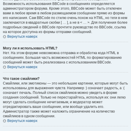
Возможность использования BBCode в сообщениях определяется
администратором форума. Кроме этого, BBCode может быть отключен
вами в любое время в любом размещаемом сообщении прямо из формы
его написания. Сам BBCode по стилю очень похож на HTML, но теги в нем
заключаются в квадратные скобки [ … ], а не в < … >. Для получения более
подробных сведений о BBCode прочтите руководство по BBCode, ссылка
на которое доступна из формы отправки сообщений.
Вернуться наверх
Могу ли я использовать HTML?
Нет. На этом форуме невозможна отправка и обработка кода HTML в
сообщениях. Большая часть возможностей HTML по форматированию
сообщений может быть реализована с использованием BBCode.
Вернуться наверх
Что такое смайлики?
Смайлики, или эмотиконы — это небольшие картинки, которые могут быть
использованы для выражения чувств. Например :) означает радость, а :(
означает печаль. Полный список смайликов можно увидеть в форме
создания сообщений. Только не перестарайтесь, используя их: они легко
могут сделать сообщение нечитаемым, и модератор может
отредактировать ваше сообщение, или вообще удалить его.
Администратор также может наложить ограничение на количество
смайликов в одном сообщении.
Вернуться наверх