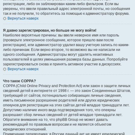
регистрации, либо он заблокирован каким-либо фильтром. Если вы
уверены, что ввели правильный адрес электронной почты, но сообщения
так и не получили, то обратитесь за помощью к администратору форума.
Вернуться наверх
Я давно зарегистрирован, но больше не могу войти!
Наиболее вероятные причины: вы ввели неверное имя или пароль
(проверьте электронное сообщение, которое пришло вам после
регистрации), или администратор удалил вашу учетную запись по каким-
либо причинам. Если верно второе, то возможно вы не написали ни
одного сообщения. Администраторы могут удалять неактивных
пользователей в целях уменьшения размера базы данных. Попробуйте
зарегистрироваться снова и принять активное участие в дискуссиях.
Вернуться наверх
Что такое COPPA?
COPPA (Child Online Privacy and Protection Act) или закон о защите личных
сведений детей в интернете от 1998 г. — это закон Соединенных Штатов,
требующий от сайтов, потенциально собирающих личные сведения,
иметь письменное разрешение родителей или других юридических
опекунов для регистрации на этих сайтах детей младше тринадцати лет.
Допустимо наличие иного вида подтверждения того, что опекуны
разрешают сбор личных сведений от детей младше тринадцати лет.
Обратите внимание на то, что phpBB Group не может давать
рекомендаций по правовым вопросам и не является объектом
юридических отношений.
Примечание переводчика: в России данный акт не имеет юридической