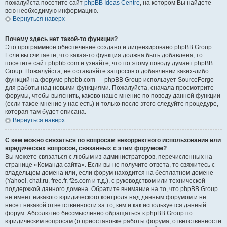
пожалуйста посетите сайт
phpBB Ideas Centre
, на котором Вы найдете
всю необходимую информацию.
Вернуться наверх
Почему здесь нет такой-то функции?
Это программное обеспечение создано и лицензировано phpBB Group.
Если вы считаете, что какая-то функция должна быть добавлена, то
посетите сайт phpbb.com и узнайте, что по этому поводу думает phpBB
Group. Пожалуйста, не оставляйте запросов о добавлении каких-либо
функций на форуме phpbb.com — phpBB Group использует SourceForge
для работы над новыми функциями. Пожалуйста, сначала просмотрите
форумы, чтобы выяснить, каково наше мнение по поводу данной функции
(если такое мнение у нас есть) и только после этого следуйте процедуре,
которая там будет описана.
Вернуться наверх
С кем можно связаться по вопросам некорректного использования или
юридических вопросов, связанных с этим форумом?
Вы можете связаться с любым из администраторов, перечисленных на
странице «Команда сайта». Если вы не получите ответа, то свяжитесь с
владельцем домена или, если форум находится на бесплатном домене
(Yahoo!, chat.ru, free.fr, f2s.com и т.д.), с руководством или технической
поддержкой данного домена. Обратите внимание на то, что phpBB Group
не имеет никакого юридического контроля над данным форумом и не
несет никакой ответственности за то, кем и как используется данный
форум. Абсолютно бессмысленно обращаться к phpBB Group по
юридическим вопросам (о приостановке работы форума, ответственности