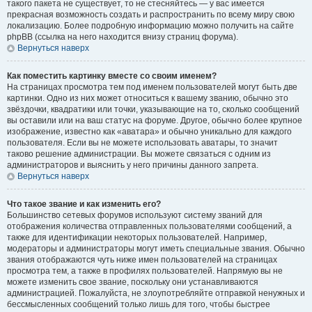
такого пакета не существует, то не стесняйтесь — у вас имеется
прекрасная возможность создать и распространить по всему миру свою
локализацию. Более подробную информацию можно получить на сайте
phpBB (ссылка на него находится внизу страниц форума).
Вернуться наверх
Как поместить картинку вместе со своим именем?
На страницах просмотра тем под именем пользователей могут быть две
картинки. Одно из них может относиться к вашему званию, обычно это
звёздочки, квадратики или точки, указывающие на то, сколько сообщений
вы оставили или на ваш статус на форуме. Другое, обычно более крупное
изображение, известно как «аватара» и обычно уникально для каждого
пользователя. Если вы не можете использовать аватары, то значит
таково решение администрации. Вы можете связаться с одним из
администраторов и выяснить у него причины данного запрета.
Вернуться наверх
Что такое звание и как изменить его?
Большинство сетевых форумов используют систему званий для
отображения количества отправленных пользователями сообщений, а
также для идентификации некоторых пользователей. Например,
модераторы и администраторы могут иметь специальные звания. Обычно
звания отображаются чуть ниже имен пользователей на страницах
просмотра тем, а также в профилях пользователей. Напрямую вы не
можете изменить свое звание, поскольку они устанавливаются
администрацией. Пожалуйста, не злоупотребляйте отправкой ненужных и
бессмысленных сообщений только лишь для того, чтобы быстрее