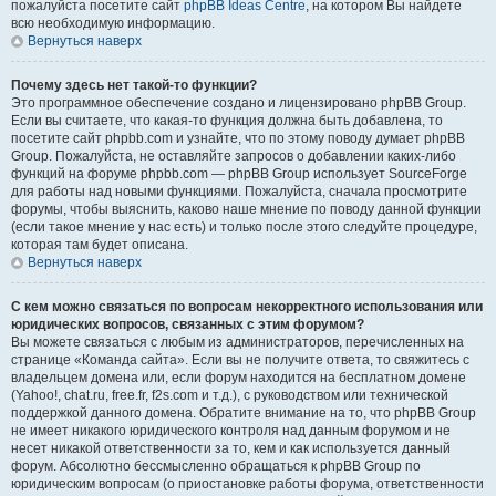
пожалуйста посетите сайт
phpBB Ideas Centre
, на котором Вы найдете
всю необходимую информацию.
Вернуться наверх
Почему здесь нет такой-то функции?
Это программное обеспечение создано и лицензировано phpBB Group.
Если вы считаете, что какая-то функция должна быть добавлена, то
посетите сайт phpbb.com и узнайте, что по этому поводу думает phpBB
Group. Пожалуйста, не оставляйте запросов о добавлении каких-либо
функций на форуме phpbb.com — phpBB Group использует SourceForge
для работы над новыми функциями. Пожалуйста, сначала просмотрите
форумы, чтобы выяснить, каково наше мнение по поводу данной функции
(если такое мнение у нас есть) и только после этого следуйте процедуре,
которая там будет описана.
Вернуться наверх
С кем можно связаться по вопросам некорректного использования или
юридических вопросов, связанных с этим форумом?
Вы можете связаться с любым из администраторов, перечисленных на
странице «Команда сайта». Если вы не получите ответа, то свяжитесь с
владельцем домена или, если форум находится на бесплатном домене
(Yahoo!, chat.ru, free.fr, f2s.com и т.д.), с руководством или технической
поддержкой данного домена. Обратите внимание на то, что phpBB Group
не имеет никакого юридического контроля над данным форумом и не
несет никакой ответственности за то, кем и как используется данный
форум. Абсолютно бессмысленно обращаться к phpBB Group по
юридическим вопросам (о приостановке работы форума, ответственности