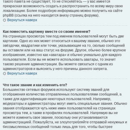
такого пакета не существует, то не стесняйтесь — у вас имеется
прекрасная возможность создать и распространить по всему миру свою
локализацию. Более подробную информацию можно получить на сайте
phpBB (ссылка на него находится внизу страниц форума).
Вернуться наверх
Как поместить картинку вместе со своим именем?
На страницах просмотра тем под именем пользователей могут быть две
картинки. Одно из них может относиться к вашему званию, обычно это
звёздочки, квадратики или точки, указывающие на то, сколько сообщений
вы оставили или на ваш статус на форуме. Другое, обычно более крупное
изображение, известно как «аватара» и обычно уникально для каждого
пользователя. Если вы не можете использовать аватары, то значит
таково решение администрации. Вы можете связаться с одним из
администраторов и выяснить у него причины данного запрета.
Вернуться наверх
Что такое звание и как изменить его?
Большинство сетевых форумов используют систему званий для
отображения количества отправленных пользователями сообщений, а
также для идентификации некоторых пользователей. Например,
модераторы и администраторы могут иметь специальные звания. Обычно
звания отображаются чуть ниже имен пользователей на страницах
просмотра тем, а также в профилях пользователей. Напрямую вы не
можете изменить свое звание, поскольку они устанавливаются
администрацией. Пожалуйста, не злоупотребляйте отправкой ненужных и
бессмысленных сообщений только лишь для того, чтобы быстрее