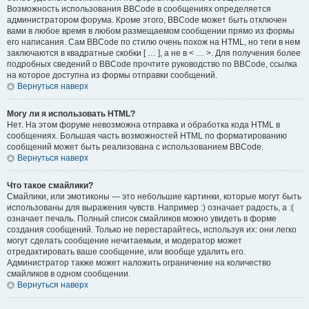
Возможность использования BBCode в сообщениях определяется
администратором форума. Кроме этого, BBCode может быть отключен
вами в любое время в любом размещаемом сообщении прямо из формы
его написания. Сам BBCode по стилю очень похож на HTML, но теги в нем
заключаются в квадратные скобки [ … ], а не в < … >. Для получения более
подробных сведений о BBCode прочтите руководство по BBCode, ссылка
на которое доступна из формы отправки сообщений.
Вернуться наверх
Могу ли я использовать HTML?
Нет. На этом форуме невозможна отправка и обработка кода HTML в
сообщениях. Большая часть возможностей HTML по форматированию
сообщений может быть реализована с использованием BBCode.
Вернуться наверх
Что такое смайлики?
Смайлики, или эмотиконы — это небольшие картинки, которые могут быть
использованы для выражения чувств. Например :) означает радость, а :(
означает печаль. Полный список смайликов можно увидеть в форме
создания сообщений. Только не перестарайтесь, используя их: они легко
могут сделать сообщение нечитаемым, и модератор может
отредактировать ваше сообщение, или вообще удалить его.
Администратор также может наложить ограничение на количество
смайликов в одном сообщении.
Вернуться наверх