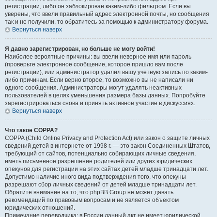
регистрации, либо он заблокирован каким-либо фильтром. Если вы
уверены, что ввели правильный адрес электронной почты, но сообщения
так и не получили, то обратитесь за помощью к администратору форума.
Вернуться наверх
Я давно зарегистрирован, но больше не могу войти!
Наиболее вероятные причины: вы ввели неверное имя или пароль
(проверьте электронное сообщение, которое пришло вам после
регистрации), или администратор удалил вашу учетную запись по каким-
либо причинам. Если верно второе, то возможно вы не написали ни
одного сообщения. Администраторы могут удалять неактивных
пользователей в целях уменьшения размера базы данных. Попробуйте
зарегистрироваться снова и принять активное участие в дискуссиях.
Вернуться наверх
Что такое COPPA?
COPPA (Child Online Privacy and Protection Act) или закон о защите личных
сведений детей в интернете от 1998 г. — это закон Соединенных Штатов,
требующий от сайтов, потенциально собирающих личные сведения,
иметь письменное разрешение родителей или других юридических
опекунов для регистрации на этих сайтах детей младше тринадцати лет.
Допустимо наличие иного вида подтверждения того, что опекуны
разрешают сбор личных сведений от детей младше тринадцати лет.
Обратите внимание на то, что phpBB Group не может давать
рекомендаций по правовым вопросам и не является объектом
юридических отношений.
Примечание переводчика: в России данный акт не имеет юридической