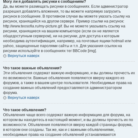
Могу ли я добавлять рисунки к сообщениям?
Да, вы можете размещать рисунки в сообщениях. Если администратор
разрешил добавлять вложения, то вы можете напрямую загрузить
рисунок в сообщение. В противном случае вы можете указать ссылку на
рисунок, хранящийся на другом сервере. Пример ссылки на рисунок:
http://www.teosofia.ru/my-picture.gif. Вы не можете указывать ссылку на
рисунки, хранящиеся на вашем компьютере (если он не является
общедоступным сервером), ни на рисунки, для доступа к которым
необходима аутентификация, например, на почтовые ящики hotmail или
yahoo, защищенные паролями сайты и т.п. Для указания ссылок на
рисунки используйте в сообщениях тег BBCode [img].
Вернуться наверх
Что такое важные объявления?
Эти объявления содержат важную информацию, и вы должны прочесть их
по возможности. Важные объявления появляются вверху каждого из
форумов, а также в вашем центре пользователя. Необходимые права на
создание важных объявлений предоставляются администратором
форума.
Вернуться наверх
Что такое объявления?
Объявления чаще всего содержат важную информацию для форума, на
котором вы находитесь в настоящий момент, и вы должны прочесть их по
возможности. Объявления появляются вверху каждой страницы форума,
в котором они созданы. Так же, как и с важными объявлениями,
необходимые права на создание объявлений устанавливаются