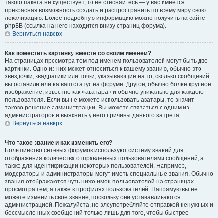
такого пакета не существует, то не стесняйтесь — у вас имеется
прекрасная возможность создать и распространить по всему миру свою
локализацию. Более подробную информацию можно получить на сайте
phpBB (ссылка на него находится внизу страниц форума).
Вернуться наверх
Как поместить картинку вместе со своим именем?
На страницах просмотра тем под именем пользователей могут быть две
картинки. Одно из них может относиться к вашему званию, обычно это
звёздочки, квадратики или точки, указывающие на то, сколько сообщений
вы оставили или на ваш статус на форуме. Другое, обычно более крупное
изображение, известно как «аватара» и обычно уникально для каждого
пользователя. Если вы не можете использовать аватары, то значит
таково решение администрации. Вы можете связаться с одним из
администраторов и выяснить у него причины данного запрета.
Вернуться наверх
Что такое звание и как изменить его?
Большинство сетевых форумов используют систему званий для
отображения количества отправленных пользователями сообщений, а
также для идентификации некоторых пользователей. Например,
модераторы и администраторы могут иметь специальные звания. Обычно
звания отображаются чуть ниже имен пользователей на страницах
просмотра тем, а также в профилях пользователей. Напрямую вы не
можете изменить свое звание, поскольку они устанавливаются
администрацией. Пожалуйста, не злоупотребляйте отправкой ненужных и
бессмысленных сообщений только лишь для того, чтобы быстрее