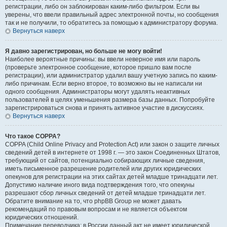
регистрации, либо он заблокирован каким-либо фильтром. Если вы
уверены, что ввели правильный адрес электронной почты, но сообщения
так и не получили, то обратитесь за помощью к администратору форума.
Вернуться наверх
Я давно зарегистрирован, но больше не могу войти!
Наиболее вероятные причины: вы ввели неверное имя или пароль
(проверьте электронное сообщение, которое пришло вам после
регистрации), или администратор удалил вашу учетную запись по каким-
либо причинам. Если верно второе, то возможно вы не написали ни
одного сообщения. Администраторы могут удалять неактивных
пользователей в целях уменьшения размера базы данных. Попробуйте
зарегистрироваться снова и принять активное участие в дискуссиях.
Вернуться наверх
Что такое COPPA?
COPPA (Child Online Privacy and Protection Act) или закон о защите личных
сведений детей в интернете от 1998 г. — это закон Соединенных Штатов,
требующий от сайтов, потенциально собирающих личные сведения,
иметь письменное разрешение родителей или других юридических
опекунов для регистрации на этих сайтах детей младше тринадцати лет.
Допустимо наличие иного вида подтверждения того, что опекуны
разрешают сбор личных сведений от детей младше тринадцати лет.
Обратите внимание на то, что phpBB Group не может давать
рекомендаций по правовым вопросам и не является объектом
юридических отношений.
Примечание переводчика: в России данный акт не имеет юридической