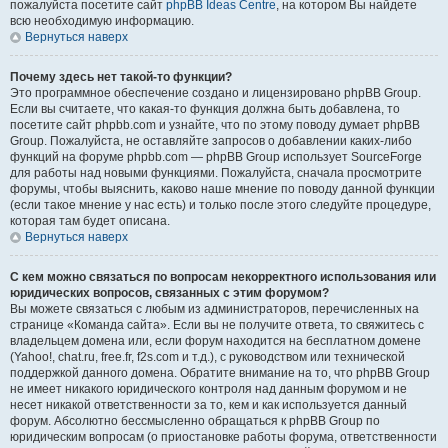
пожалуйста посетите сайт
phpBB Ideas Centre
, на котором Вы найдете
всю необходимую информацию.
Вернуться наверх
Почему здесь нет такой-то функции?
Это программное обеспечение создано и лицензировано phpBB Group.
Если вы считаете, что какая-то функция должна быть добавлена, то
посетите сайт phpbb.com и узнайте, что по этому поводу думает phpBB
Group. Пожалуйста, не оставляйте запросов о добавлении каких-либо
функций на форуме phpbb.com — phpBB Group использует SourceForge
для работы над новыми функциями. Пожалуйста, сначала просмотрите
форумы, чтобы выяснить, каково наше мнение по поводу данной функции
(если такое мнение у нас есть) и только после этого следуйте процедуре,
которая там будет описана.
Вернуться наверх
С кем можно связаться по вопросам некорректного использования или
юридических вопросов, связанных с этим форумом?
Вы можете связаться с любым из администраторов, перечисленных на
странице «Команда сайта». Если вы не получите ответа, то свяжитесь с
владельцем домена или, если форум находится на бесплатном домене
(Yahoo!, chat.ru, free.fr, f2s.com и т.д.), с руководством или технической
поддержкой данного домена. Обратите внимание на то, что phpBB Group
не имеет никакого юридического контроля над данным форумом и не
несет никакой ответственности за то, кем и как используется данный
форум. Абсолютно бессмысленно обращаться к phpBB Group по
юридическим вопросам (о приостановке работы форума, ответственности