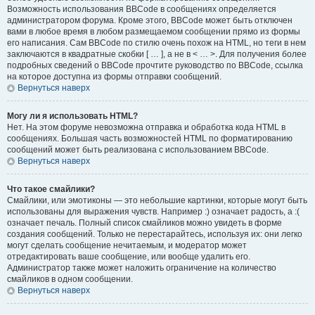
Возможность использования BBCode в сообщениях определяется
администратором форума. Кроме этого, BBCode может быть отключен
вами в любое время в любом размещаемом сообщении прямо из формы
его написания. Сам BBCode по стилю очень похож на HTML, но теги в нем
заключаются в квадратные скобки [ … ], а не в < … >. Для получения более
подробных сведений о BBCode прочтите руководство по BBCode, ссылка
на которое доступна из формы отправки сообщений.
Вернуться наверх
Могу ли я использовать HTML?
Нет. На этом форуме невозможна отправка и обработка кода HTML в
сообщениях. Большая часть возможностей HTML по форматированию
сообщений может быть реализована с использованием BBCode.
Вернуться наверх
Что такое смайлики?
Смайлики, или эмотиконы — это небольшие картинки, которые могут быть
использованы для выражения чувств. Например :) означает радость, а :(
означает печаль. Полный список смайликов можно увидеть в форме
создания сообщений. Только не перестарайтесь, используя их: они легко
могут сделать сообщение нечитаемым, и модератор может
отредактировать ваше сообщение, или вообще удалить его.
Администратор также может наложить ограничение на количество
смайликов в одном сообщении.
Вернуться наверх