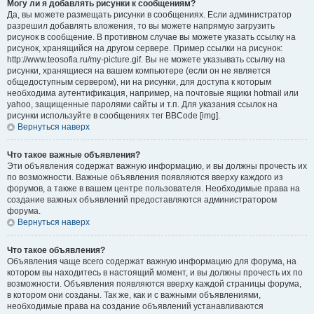
Могу ли я добавлять рисунки к сообщениям?
Да, вы можете размещать рисунки в сообщениях. Если администратор
разрешил добавлять вложения, то вы можете напрямую загрузить
рисунок в сообщение. В противном случае вы можете указать ссылку на
рисунок, хранящийся на другом сервере. Пример ссылки на рисунок:
http://www.teosofia.ru/my-picture.gif. Вы не можете указывать ссылку на
рисунки, хранящиеся на вашем компьютере (если он не является
общедоступным сервером), ни на рисунки, для доступа к которым
необходима аутентификация, например, на почтовые ящики hotmail или
yahoo, защищенные паролями сайты и т.п. Для указания ссылок на
рисунки используйте в сообщениях тег BBCode [img].
Вернуться наверх
Что такое важные объявления?
Эти объявления содержат важную информацию, и вы должны прочесть их
по возможности. Важные объявления появляются вверху каждого из
форумов, а также в вашем центре пользователя. Необходимые права на
создание важных объявлений предоставляются администратором
форума.
Вернуться наверх
Что такое объявления?
Объявления чаще всего содержат важную информацию для форума, на
котором вы находитесь в настоящий момент, и вы должны прочесть их по
возможности. Объявления появляются вверху каждой страницы форума,
в котором они созданы. Так же, как и с важными объявлениями,
необходимые права на создание объявлений устанавливаются